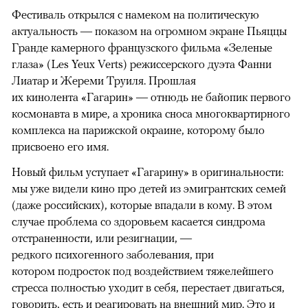
Фестиваль открылся с намеком на политическую
актуальность — показом на огромном экране Пьяццы
Гранде камерного французского фильма «Зеленые
глаза» (Les Yeux Verts) режиссерского дуэта Фанни
Лиатар и Жереми Труиля. Прошлая
их кинолента «Гагарин» — отнюдь не байопик первого
космонавта в мире, а хроника сноса многоквартирного
комплекса на парижской окраине, которому было
присвоено его имя.
Новый фильм уступает «Гагарину» в оригинальности:
мы уже видели кино про детей из эмигрантских семей
(даже российских), которые впадали в кому. В этом
случае проблема со здоровьем касается синдрома
отстраненности, или резигнации, —
редкого психогенного заболевания, при
котором подросток под воздействием тяжелейшего
стресса полностью уходит в себя, перестает двигаться,
говорить, есть и реагировать на внешний мир. Это и