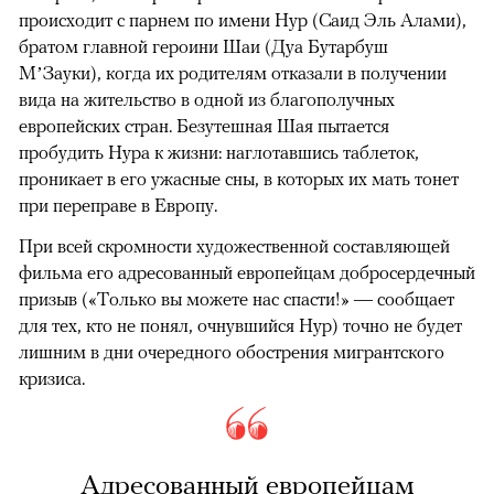
происходит с парнем по имени Нур (Саид Эль Алами),
братом главной героини Шаи (Дуа Бутарбуш
М’Зауки), когда их родителям отказали в получении
вида на жительство в одной из благополучных
европейских стран. Безутешная Шая пытается
пробудить Нура к жизни: наглотавшись таблеток,
проникает в его ужасные сны, в которых их мать тонет
при переправе в Европу.
При всей скромности художественной составляющей
фильма его адресованный европейцам добросердечный
призыв («Только вы можете нас спасти!» — сообщает
для тех, кто не понял, очнувшийся Нур) точно не будет
лишним в дни очередного обострения мигрантского
кризиса.
Адресованный европейцам