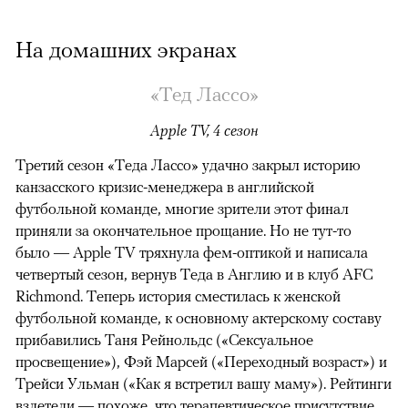
На домашних экранах
«Тед Лассо»
Apple TV, 4 сезон
Третий сезон «Теда Лассо» удачно закрыл историю
канзасского кризис-менеджера в английской
футбольной команде, многие зрители этот финал
приняли за окончательное прощание. Но не тут-то
было — Apple TV тряхнула фем-оптикой и написала
четвертый сезон, вернув Теда в Англию и в клуб AFC
Richmond. Теперь история сместилась к женской
футбольной команде, к основному актерскому составу
прибавились Таня Рейнольдс («Сексуальное
просвещение»), Фэй Марсей («Переходный возраст») и
00:00
/
00:00
Трейси Ульман («Как я встретил вашу маму»). Рейтинги
взлетели
— похоже, что терапевтическое присутствие