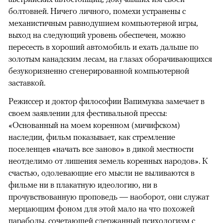
болтовней. Ничего личного, помехи устранены с
механистичным равнодушием компьютерной игры,
выход на следующий уровень обеспечен, можно
пересесть в хороший автомобиль и ехать дальше по
золотым канадским лесам, на глазах оборачивающихся
безукоризненно сгенерированной компьютерной
заставкой.
Режиссер и доктор философии Вапимуква замечает в
своем заявлении для фестивальной прессы:
«Основанный на моем коренном (мичифском)
наследии, фильм показывает, как стремление
поселенцев «начать все заново» в дикой местности
неотделимо от лишения земель коренных народов». К
счастью, одолевающие его мысли не выливаются в
фильме ни в плакатную идеологию, ни в
прочувствованную проповедь — наоборот, они служат
мерцающим фоном для этой мало на что похожей
параболы, сочетающей сдержанный психологизм с