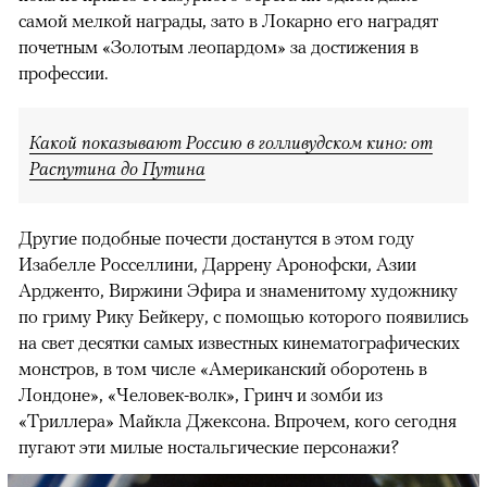
самой мелкой награды, зато в Локарно его наградят
почетным «Золотым леопардом» за достижения в
профессии.
Какой показывают Россию в голливудском кино: от
Распутина до Путина
Другие подобные почести достанутся в этом году
Изабелле Росселлини, Даррену Аронофски, Азии
Ардженто, Виржини Эфира и знаменитому художнику
по гриму Рику Бейкеру, с помощью которого появились
на свет десятки самых известных кинематографических
монстров, в том числе «Американский оборотень в
Лондоне», «Человек-волк», Гринч и зомби из
«Триллера» Майкла Джексона. Впрочем, кого сегодня
пугают эти милые ностальгические персонажи?