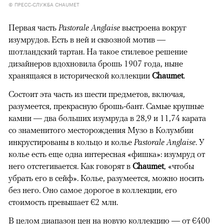
© ПРЕСС-СЛУЖБА CHAUMET
Первая часть
Pastorale Anglaise
выстроена вокруг
изумрудов. Есть в ней и сквозной мотив —
шотландский тартан. На такое стилевое решение
дизайнеров вдохновила брошь 1907 года, ныне
хранящаяся в исторической коллекции
Chaumet
.
Состоит эта часть из шести предметов, включая,
разумеется, прекрасную брошь-бант. Самые крупные
камни — два больших изумруда в 28,9 и 11,74 карата
со знаменитого месторождения Музо в Колумбии
инкрустированы в кольцо и колье
Pastorale Anglaise
. У
колье есть еще одна интересная «фишка»: изумруд от
него отстегивается. Как говорят в
Chaumet
, «чтобы
убрать его в сейф». Колье, разумеется, можно носить
без него. Оно самое дорогое в коллекции, его
стоимость превышает €2 млн.
В целом диапазон цен на новую коллекцию — от €400