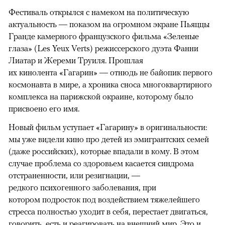
Фестиваль открылся с намеком на политическую
актуальность — показом на огромном экране Пьяццы
Гранде камерного французского фильма «Зеленые
глаза» (Les Yeux Verts) режиссерского дуэта Фанни
Лиатар и Жереми Труиля. Прошлая
их кинолента «Гагарин» — отнюдь не байопик первого
космонавта в мире, а хроника сноса многоквартирного
комплекса на парижской окраине, которому было
присвоено его имя.
Новый фильм уступает «Гагарину» в оригинальности:
мы уже видели кино про детей из эмигрантских семей
(даже российских), которые впадали в кому. В этом
случае проблема со здоровьем касается синдрома
отстраненности, или резигнации, —
редкого психогенного заболевания, при
котором подросток под воздействием тяжелейшего
стресса полностью уходит в себя, перестает двигаться,
говорить, есть и реагировать на внешний мир. Это и