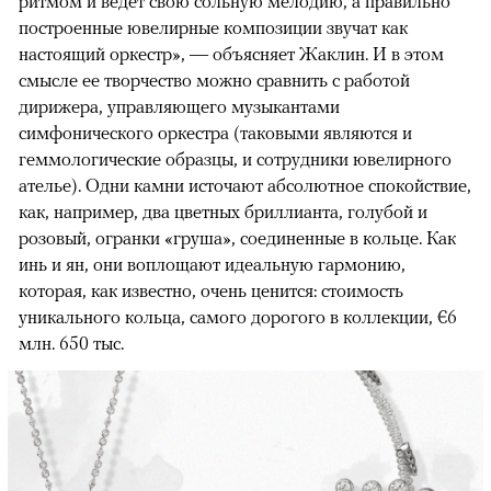
ритмом и ведет свою сольную мелодию, а правильно
построенные ювелирные композиции звучат как
настоящий оркестр», — объясняет Жаклин. И в этом
смысле ее творчество можно сравнить с работой
дирижера, управляющего музыкантами
симфонического оркестра (таковыми являются и
геммологические образцы, и сотрудники ювелирного
ателье). Одни камни источают абсолютное спокойствие,
как, например, два цветных бриллианта, голубой и
розовый, огранки «груша», соединенные в кольце. Как
инь и ян, они воплощают идеальную гармонию,
которая, как известно, очень ценится: стоимость
уникального кольца, самого дорогого в коллекции, €6
млн. 650 тыс.