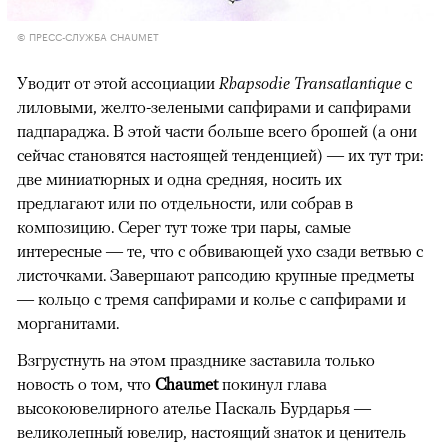
© ПРЕСС-СЛУЖБА CHAUMET
Уводит от этой ассоциации
Rhapsodie Transatlantique
с
лиловыми, желто-зелеными сапфирами и сапфирами
падпараджа. В этой части больше всего брошей (а они
сейчас становятся настоящей тенденцией) — их тут три:
две миниатюрных и одна средняя, носить их
предлагают или по отдельности, или собрав в
композицию. Серег тут тоже три пары, самые
интересные — те, что с обвивающей ухо сзади ветвью с
листочками. Завершают рапсодию крупные предметы
— кольцо с тремя сапфирами и колье с сапфирами и
морганитами.
Взгрустнуть на этом празднике заставила только
новость о том, что
Chaumet
покинул глава
высокоювелирного ателье Паскаль Бурдарья —
великолепный ювелир, настоящий знаток и ценитель