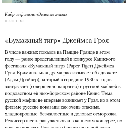
Кадр из фильма «Зеленые глаза»
© JUNE FILMS
«Бумажный тигр» Джеймса Грэя
В числе важных показов на Пьяцце Гранде в этом
году — ранее представленный в конкурсе Каннского
фестиваля «Бумажный тигр» (Paper Tiger) Джеймса
Грэя. Криминальная драма рассказывает об адвокате
(Адам Драйвер), который в середине 1980-х годов
заигрывает (совершенно напрасно) с русской мафией в
подвластном ей нью-йоркском районе Квинс. Тема
русской мафии не впервые возникает у Грэя, но в этом
фильме русские показаны как очень опасные,
хладнокровные, безжалостные и деловые отморозки.
Режиссер шесть раз участвовал в каннском конкурсе, но
пока не привез с Лазурного берега ни одной даже