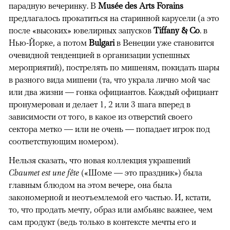
парадную вечеринку. В
Musée des Arts Forains
предлагалось прокатиться на старинной карусели (а это
после «высоких» ювелирных запусков
Tiffany & Co
. в
Нью-Йорке, а потом
Bulgari
в Венеции уже становится
очевидной тенденцией в организации успешных
мероприятий), пострелять по мишеням, покидать шары
в разного вида мишени (та, что украла лично мой час
или два жизни — гонка официантов. Каждый официант
пронумерован и делает 1, 2 или 3 шага вперед в
зависимости от того, в какое из отверстий своего
сектора метко — или не очень — попадает игрок под
соответствующим номером).
Нельзя сказать, что новая коллекция украшений
Chaumet est une fête
(«Шоме — это праздник») была
главным блюдом на этом вечере, она была
закономерной и неотъемлемой его частью. И, кстати,
то, что продать мечту, образ или амбьянс важнее, чем
сам продукт (ведь только в контексте мечты его и