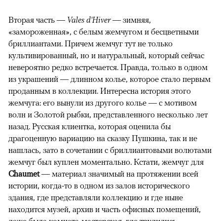
Вторая часть —
Vales d'Hiver
— зимняя,
«замороженная», с белым жемчугом и бесцветными
бриллиантами. Причем жемчуг тут не только
культивированный, но и натуральный, который сейчас
невероятно редко встречается. Правда, только в одном
из украшений — длинном колье, которое стало первым
проданным в коллекции. Интересна история этого
жемчуга: его вынули из другого колье — с мотивом
волн и Золотой рыбки, представленного несколько лет
назад. Русская клиентка, которая оценила бы
драгоценную вариацию на сказку Пушкина, так и не
нашлась, зато в сочетании с бриллиантовыми волютами
жемчуг был куплен моментально. Кстати, жемчуг для
Chaumet
—
материал значимый на протяжении всей
истории, когда-то в одном из залов исторического
здания, где представляли коллекцию и где ныне
находится музей, архив и часть офисных помещений,
даже была комната-мастерская, где трудились