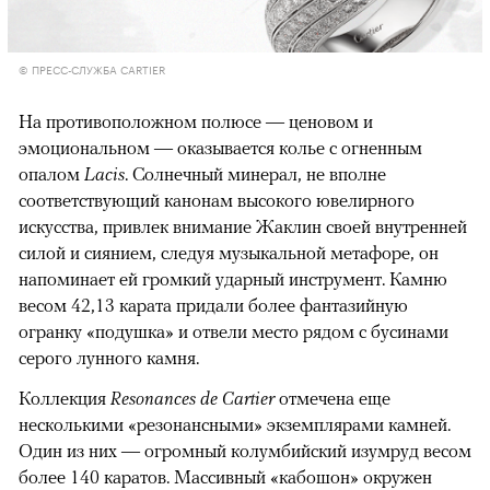
© ПРЕСС-СЛУЖБА CARTIER
На противоположном полюсе — ценовом и
эмоциональном — оказывается колье с огненным
опалом
Lacis
. Солнечный минерал, не вполне
соответствующий канонам высокого ювелирного
искусства, привлек внимание Жаклин своей внутренней
силой и сиянием, следуя музыкальной метафоре, он
напоминает ей громкий ударный инструмент. Камню
весом 42,13 карата придали более фантазийную
огранку «подушка» и отвели место рядом с бусинами
серого лунного камня.
00:00
/
00:00
Коллекция
Resonances de Cartier
отмечена еще
несколькими «резонансными» экземплярами камней.
Один из них — огромный колумбийский изумруд весом
более 140 каратов. Массивный «кабошон» окружен