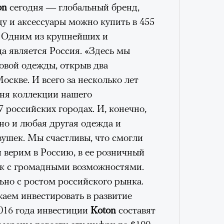
лета
Кира 
on
сегодня — глобальный бренд,
доск
у и аксессуары можно купить в 455
штук
схождения на 14 высочайших вершин
. Одним из крупнейших и
а является Россия. «Здесь мы
овой одежды, открыв два
обенно отчетливо показывает
оскве. И всего за несколько лет
зма и горного туризма. В 2024-м в
дня коллекции нашего
еловек, что стало десятилетним
7 российских городах. И, конечно,
Японии в том же году жертвами
 но и любая другая одежда и
тали
300 человек (издание The Asahi
100 л
вушек. Мы счастливы, что смогли
как «погибших или пропавших без
косме
и верим в Россию, в ее розничный
Сможе
 году вершина
унесла
жизни восьми
отвеч
ок с громадными возможностями.
оих
. Трагическим для российского
ьно с ростом российского рынка.
4 года, когда при восхождении на
ем инвестировать в развитие
сь и погибла
группа из пятерых
2016 года инвестиции
Koton
составят
устя на одном из самых опасных