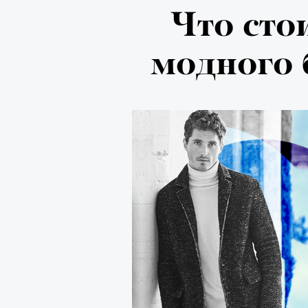
Психологи
Что сто
почему тр
модного 
останавли
в горы