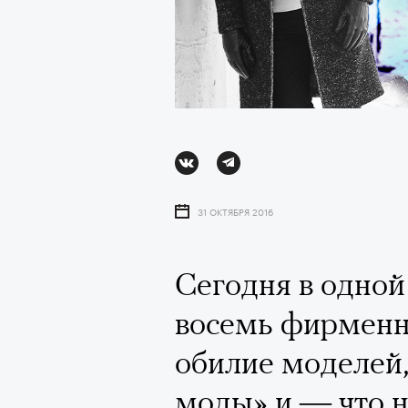
31 ОКТЯБРЯ 2016
Сегодня в одной
восемь фирменны
АВТОР
ВАЛЕРИЯ ДАВЫДОВА-КАЛАШНИК
обилие моделей
моды» и — что 