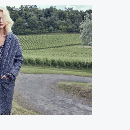
им все 14 восьмитысячников
ислорода.
4 кол
пропу
«РБК 
пров
Карго
ткани