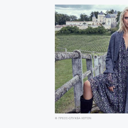
человеком, дважды покоривш
планеты без использования к
© ПРЕСС-СЛУЖБА KOTON