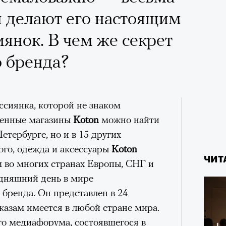
х первое восхождение в
тера
 делают его настоящим
 последним, а другие
янок. В чем же секрет
сковать жизнью?
о бренда?
пинисты объясняют, как
еловека и почему к ней
ссиянка, которой не знаком
лой
менные магазины
Koton
можно найти
етербурге, но и в 15 других
Поче
ого, одежда и аксессуары
Koton
ЧИТ
 во многих странах Европы, СНГ и
дняшний день в мире
рам-канал «РБК Стиль»
 бренда. Он представлен в 24
аказам имеется в любой стране мира.
го медиафорума, состоявшегося в