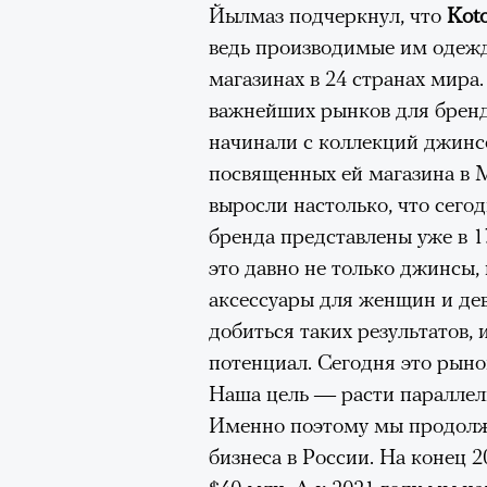
Йылмаз подчеркнул, что
Kot
ведь производимые им одежд
Нирмал Пурджа после рекордного во
мира. Катманду, 2019 год
магазинах в 24 странах мира
00:00
/
00:00
© NAVESH CHITRAKAR / REUTERS
важнейших рынков для бренд
начинали с коллекций джинс
Статистика последних лет ос
посвященных ей магазина в М
опасность высотного альпини
выросли настолько, что сего
горах Австрии
погибли
309 ч
бренда представлены уже в 1
максимумом для региона. В 
это давно не только джинсы,
несчастных случаев в горах
с
аксессуары для женщин и де
Shimbun классифицирует их 
добиться таких результатов, 
вести»). На Эвересте в 2024
потенциал. Сегодня это рын
альпинистов, а в 2025-м —
тр
Наша цель — расти параллел
сообщества стал октябрь 202
Именно поэтому мы продолжа
Дхаулагири в Непале
сорвала
бизнеса в России. На конец 
опытных альпинистов. Год сп