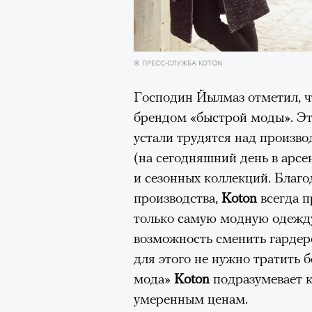
Большинство альпинисто
ради ощущения ясности
,
Успешных альпинистов о
© ПРЕСС-СЛУЖБА KOTON
устойчивость, дисциплин
готовность переносить л
Господин Йылмаз отметил, 
Опыт восхождений помо
брендом «быстрой моды». Эт
делая человека более со
устали трудятся над произво
(на сегодняшний день в арсен
и сезонных коллекций. Благ
производства,
Koton
всегда 
30 июля 2026 года в пакист
только самую модную одежду,
известный непальский альп
возможность сменить гардеро
из десяти человек, которую о
для этого не нужно тратить 
склоне Броуд-Пик. 2 августа
мода»
Koton
подразумевает к
погибших. Бывший британски
умеренным ценам.
историческому рекорду — он