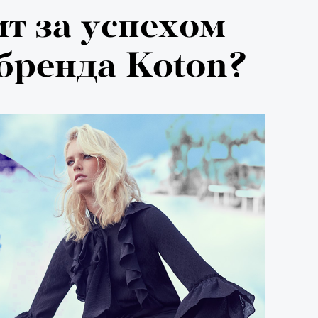
я альпиниста:
ит за успехом
агедии не
бренда Koton?
вают от похода