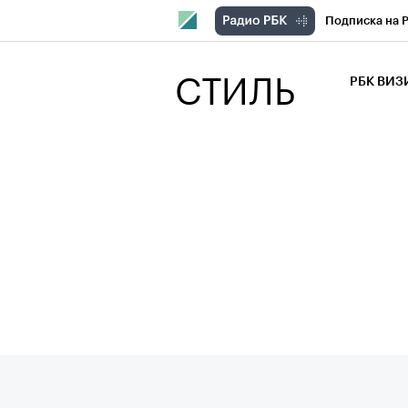
Подписка на 
РБК Компани
СТИЛЬ
РБК ВИ
РБК Курсы
Крипто
РБК
Франшизы
Проверка кон
Рынок наличн
Жизнь