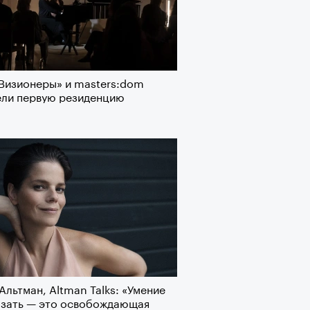
о ли прийти
офессиональный спорт без
Визионеры» и masters:dom
, если вам 30
ели первую резиденцию
Альтман, Altman Talks: «Умение
азать — это освобождающая