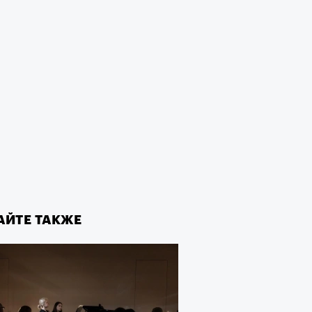
пии
му важны гормоны стресса
АЙТЕ ТАКЖЕ