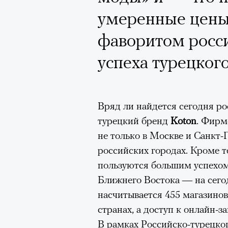
Почему для одни
умеренные цены
горы становится
фаворитом росси
готовы снова ри
успеха турецког
Психологи и аль
высота меняет ч
Вряд ли найдется сегодня ро
тянет с новой си
турецкий бренд
Koton
. Фир
не только в Москве и Санкт-П
российских городах. Кроме т
пользуются большим успехом
Ближнего Востока — на сего
Подписывайтесь на телег
насчитывается 455 магазинов
странах, а доступ к онлайн-з
В рамках Российско-турецко