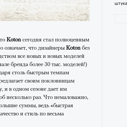
штук
в идут в горы
не ради опасности, а
 свободы и внутреннего смысла.
тличают
психологическая
а, способность к самоконтролю и
ишения.
что
Koton
сегодня стал полноценным
гает
иначе смотреть на эмоции
,
о означает, что дизайнеры
Koton
без
бранным.
дством все новых и новых моделей
але бренда более 30 тыс. моделей!)
одаря столь быстрым темпам
Сможе
предлагает своим поклонницам
отвеч
анском Каракоруме
погиб
всемирно
 и в одном сезоне дает им
инист Нирмал Пурджа. Экспедиция
б несколько раз. Что немаловажно,
н возглавлял, попала под лавину на
ЧИТ
большие суммы, ведь «быстрая
 спасатели обнаружили тела
ачество и стиль по весьма
й спецназовец шел к
 планировал стать первым