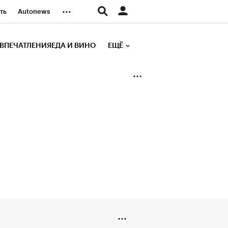
...
ть
Autonews
К Образование
ВПЕЧАТЛЕНИЯ
ЕДА И ВИНО
ЕЩЁ
д
Стиль
е рейтинги
иа
Финансы