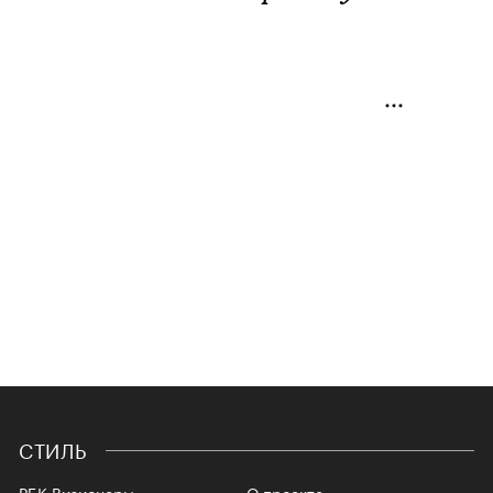
СТИЛЬ
РБК Визионеры
О проекте