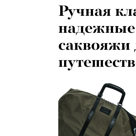
Ручная кл
Локарно-2
надежные
показали 
саквояжи 
фестиваля
путешест
кино