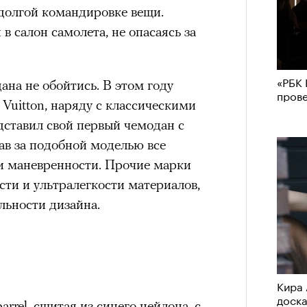
едолгой командировке вещи.
нни Лиатар и Жереми
в салон самолета, не опасаясь за
Лока
«РБК 
ана не обойтись. В этом году
бассе
ом на политическую актуальность —
пров
пуст
 Vuitton, наряду с классическими
е Пьяццы Гранде
дставил свой первый чемодан с
ма «Зеленые глаза» (Les Yeux
ав за подобной моделью все
 Фанни Лиатар и Жереми Труиля.
и маневренности. Прочие марки
рин» — отнюдь не байопик первого
ти и ультралегкости материалов,
а сноса многоквартирного
льности дизайна.
аине, которому было присвоено его
ерез
рину» в оригинальности: мы уже
игрантских семей (даже
Кира 
доск
и в кому. В этом случае проблема со
rrel, сшитая из синего нейлона, с