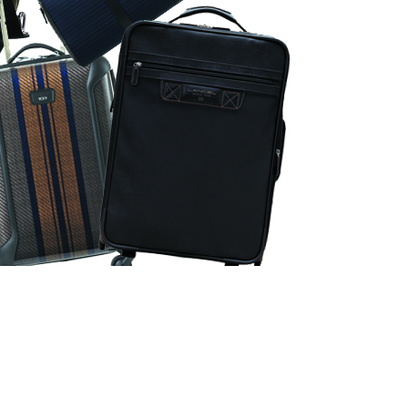
МАТ
Кадр из фильма «Бумажный тигр»
© NEON
СТА 2026
Лока
двой