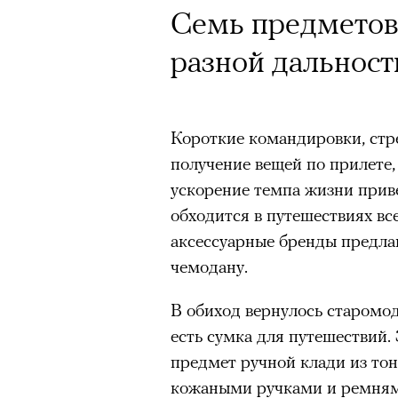
Кинокритик Стас
Семь предметов 
первых показах 
разной дальност
темы
Короткие командировки, стр
получение вещей по прилете,
ускорение темпа жизни приве
Подписывайтесь на телег
обходится в путешествиях вс
аксессуарные бренды предл
чемодану.
Зеленые глаза» Фанни Лиат
В обиход вернулось старомодн
«Бумажный тигр» Джеймса 
есть сумка для путешествий.
«Охота» Уэйна Вапимуквы
предмет ручной клади из тон
Ретроспектива «Красное и че
кожаными ручками и ремням
список»