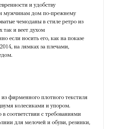
евренности и удобству
удет лишним в дни очередного
м мужчинам дом по-прежнему
зиса.
оватые чемоданы в стиле ретро из
х так и веет духом
4 кол
но если носить его, как на показе
пропу
ый европейцам
2014, на лямках за плечами,
«РБК 
едом.
пров
ечный призыв
удет лишним в
ого обострения
 из фирменного плотного текстиля
ого кризиса.
двумя колесиками и упором.
о в соответствии с требованиями
Карго
лнии для мелочей и обуви, резинки,
ткани