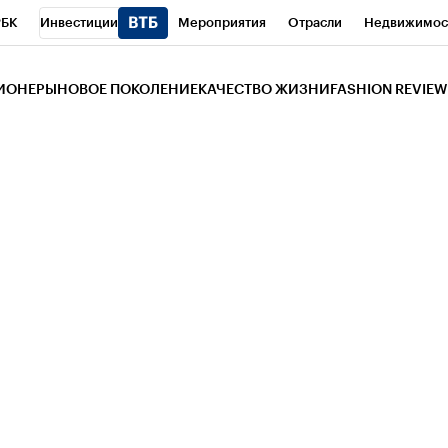
РБК
Инвестиции
Мероприятия
Отрасли
Недвижимос
и
Телеканал
РБК Вино
Спорт
Школа управления РБК
РБ
ЗИОНЕРЫ
НОВОЕ ПОКОЛЕНИЕ
КАЧЕСТВО ЖИЗНИ
FASHION REVIEW
РБК Life
Тренды
Визионеры
Национальные проекты
Горо
 Бизнес-среда
Дискуссионный клуб
Исследования
Кредитны
Газета
Спецпроекты СПб
Конференции СПб
Спецпроекты
трагентов
Политика
Экономика
Бизнес
Технологии и мед
ой валюты