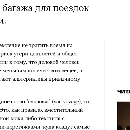
 Тыркин рассказывает о
багажа для поездок
на остросоциальные
и.
емление не тратить время на
 риск утери ценностей и общее
ли к тому, что деловой человек
рам-канал «РБК Стиль»
е меньшим количеством вещей, а
Лока
агают альтернативы привычному
Корей
взро
ар и Жереми Труиля
ЧИТ
ое слово "саквояж" (sac voyage), то
Грэя
 Это, как правило, вместительный
кой кожи либо текстиля с
рное: голливудские левые и черный
и-перетяжками, куда кладут самые