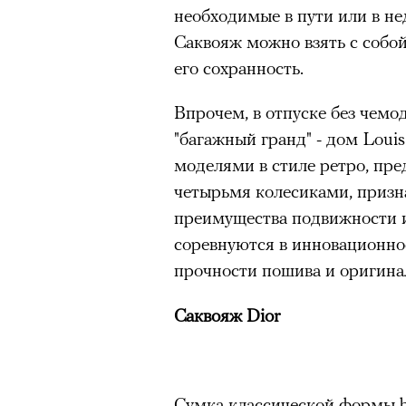
необходимые в пути или в н
«Зеленые глаза» Фа
Саквояж можно взять с собой 
Труиля
его сохранность.
Впрочем, в отпуске без чемод
Фестиваль открылся с намек
"багажный гранд" - дом Louis
показом на огромном экран
моделями в стиле ретро, пре
камерного французского филь
четырьмя колесиками, призн
Verts) режиссерского дуэта
преимущества подвижности 
Прошлая их кинолента «Гага
соревнуются в инновационнос
космонавта в мире, а хроник
прочности пошива и оригина
комплекса на парижской окр
имя.
Саквояж Dior
можно ч
Новый фильм уступает «Гага
видели кино про детей из эм
российских), которые впадал
Сумка классической формы ba