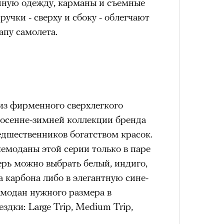
ную одежду, карманы и съемные
лета
Кира 
учки - сверху и сбоку - облегчают
доск
апу самолета.
штук
из фирменного сверхлегкого
й осенне-зимней коллекции бренда
100 л
едшественников богатством красок.
косме
емоданы этой серии только в паре
ерь можно выбрать белый, индиго,
Сможе
отвеч
а карбона либо в элегантную сине-
модан нужного размера в
здки: Large Trip, Medium Trip,