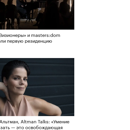
рно-2025: перестрелки в
Визионеры» и masters:dom
йне и горизонтальные танцы в
ели первую резиденцию
ыне
Альтман, Altman Talks: «Умение
азать — это освобождающая