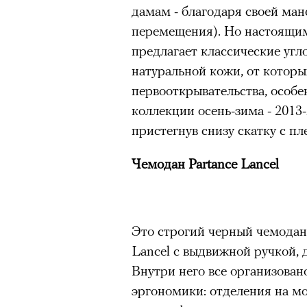
дамам - благодаря своей ман
очнувшийся Нур) точно не б
перемещения). Но настоящи
обострения мигрантского кри
предлагает классические угл
натуральной кожи, от которы
первооткрывательства, особен
Адресованн
коллекции осень-зима - 2013-
пристегнув снизу скатку с пл
добросерд
Чемодан Partance Lancel
точно не б
дни очередн
Это строгий черный чемодан
мигрантск
Lancel с выдвижной ручкой, 
Внутри него все организован
эргономики: отделения на мо