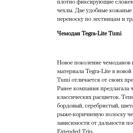
плотно фиксирующие сложен
чехлы. Две удобные кожаные р
переноску по лестницам и тр
Чемодан Tegra-Lite Tumi
Новое поколение чемоданов 
материала Tegra-Lite в ново
Tumi отличается от своих пр
Ранее компания предлагала ч
классических расцветок. Теп
бордовый, серебристый, цвет
рыже-коричневую полоску че
зависимости от дальности пое
Кадр из фильма «Зеленые глаза»
© JUNE FILMS
Extended Trip.