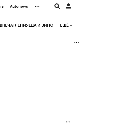
...
ть
Autonews
К Образование
ВПЕЧАТЛЕНИЯ
ЕДА И ВИНО
ЕЩЁ
д
Стиль
е рейтинги
иа
Финансы