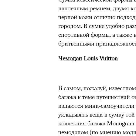
здоровьем касается синдром
наплечным ремнем, двумя ко
отстраненности, или резигн
черной кожи отлично подходи
редкого психогенного заболе
городом. В сумке удобно ра
воздействием тяжелейшего ст
спортивной формы, а также 
перестает двигаться, говорит
бритвенными принадлежност
мир. Это и происходит с па
Чемодан Louis Vuitton
Алами), братом главной гер
М’Зауки), когда их родителя
жительство в одной из благо
Безутешная Шая пытается пр
В самом, пожалуй, известно
наглотавшись таблеток, прон
багажа к теме путешествий о
их мать тонет при переправе 
издаются мини-самоучители 
укладывать вещи в сумку той
00:00
/
00:00
При всей скромности художе
коллекция багажа Monogram
адресованный европейцам до
чемоданом (по мнению модны
можете нас спасти!» — сообща