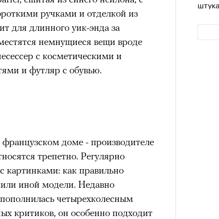
штук
а
роткими ручками и отделкой из
ации, —
т для длинного уик-энда за
вания, при котором подросток под
зместятся немнущиеся вещи вроде
ресса полностью уходит в себя,
несессер с косметическими и
ь, есть и реагировать на внешний
ями и футляр с обувью.
рнем по имени Нур (Саид Эль
оини Шаи (Дуа Бутарбуш
м отказали в получении вида на
получных европейских стран.
Сможе
обудить Нура к жизни:
отвеч
м французском доме - производителе
икает в его ужасные сны, в которых
тносятся трепетно. Регулярно
в Европу.
с картинками: как правильно
 или иной модели. Недавно
ЧИТ
ственной составляющей фильма его
 пополнилась четырехколесным
бросердечный призыв («Только вы
х критиков, он особенно подходит
ет для тех, кто не понял,