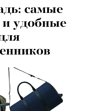
адь: самые
026: что
 и удобные
на открытии
для
 авторского
венников