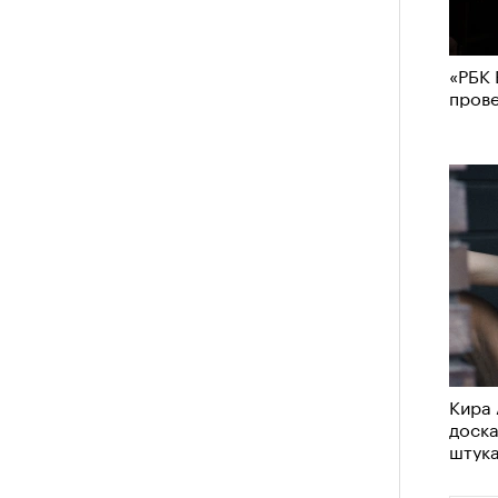
«РБК 
пров
Кира 
доск
штук