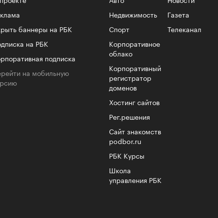
еклама
Недвижимость
Газета
рыть баннеры на РБК
Спорт
Телеканал
4 кол
пропу
дписка на РБК
Корпоративное
облако
рпоративная подписка
Корпоративный
рейти на мобильную
регистратор
ерсию
доменов
Хостинг сайтов
Рег.решения
Сайт знакомств
podbor.ru
РБК Курсы
Школа
Карго
управления РБК
ткани
лета