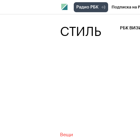
Подписка на 
РБК Компани
СТИЛЬ
РБК ВИ
РБК Курсы
Крипто
РБК
Франшизы
Проверка кон
Рынок наличн
Вещи