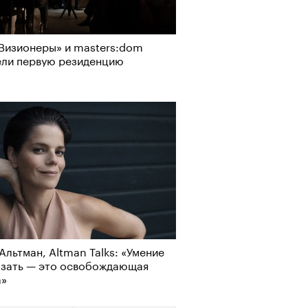
Визионеры» и masters:dom
ели первую резиденцию
Альтман, Altman Talks: «Умение
азать — это освобождающая
а»