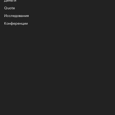
Quote
Исследования
лаборации, которые нельзя
стить
Конференции
, пижамные, из костюмной
: самые актуальные шорты
-2026