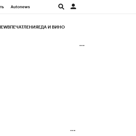
ть
Autonews
К Образование
IEW
ВПЕЧАТЛЕНИЯ
ЕДА И ВИНО
д
Стиль
Крипто
и
Франшизы
Газета
ов
Политика
ты