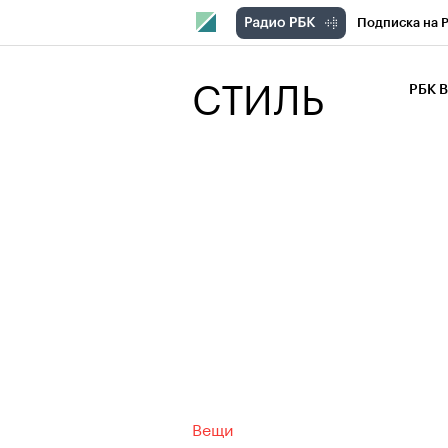
Подписка на 
РБК Компани
СТИЛЬ
РБК 
РБК Курсы
РБК Бизнес-с
Спецпроекты
Экономика
Вещи