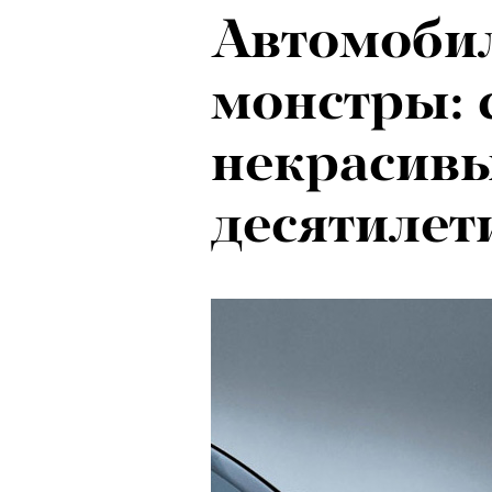
Автомоби
монстры:
некрасив
десятилет