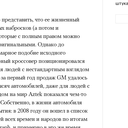
штук
 представить, что ее жизненный
ых набросков (а потом и
которые с полным правом можно
ригинальными. Однако до
марное подобие исходного
рный кроссовер позиционировался
ля людей с нестандартным взглядом
Сможе
то за первый год продаж GM удалось
отвеч
ысяч автомобилей, даже для людей с
ом на мир Aztek показался чем-то
Собственно, в жизни автомобиля
тия: в 2008 году он вошел в список
й всех времен и народов по итогам
graph, и примерно в это же время