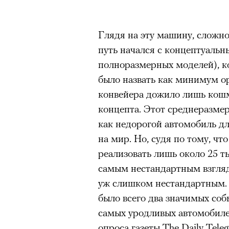
Глядя на эту машину, сложно
путь начался с концептуальн
полноразмерных моделей), 
было назвать как минимум о
конвейера дожило лишь кош
концепта. Этот среднеразме
как недорогой автомобиль д
на мир. Но, судя по тому, ч
реализовать лишь около 25 т
самым нестандартным взгляд
уж слишком нестандартным. 
было всего два значимых собы
самых уродливых автомобиле
опроса газеты The Daily Tele