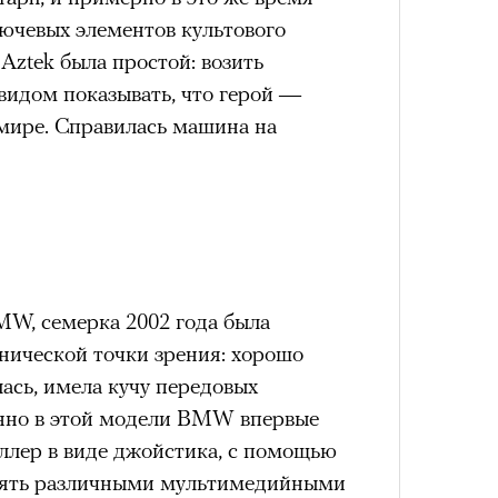
лючевых элементов культового
 Aztek была простой: возить
 видом показывать, что герой —
мире. Справилась машина на
4 кол
пропу
MW, семерка 2002 года была
нической точки зрения: хорошо
лась, имела кучу передовых
енно в этой модели BMW впервые
ллер в виде джойстика, с помощью
Карго
лять различными мультимедийными
ткани