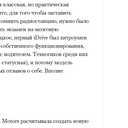
лета
 классная, но практическая
что, для того чтобы заставить
помнить радиостанцию, нужно было
ать экзамен на мозговую
ецкое, первый iDrive был хитроумен
в собственного функционирования,
 с водителем. Техногиков среди них
статусная), и потому модель
х отзывов о себе. Вполне
100 л
косме
l Motors расчитывала создать новую