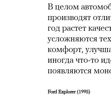
В целом автомо
производят отли
год растет каче
усложняются те
комфорт, улучша
иногда что-то иде
появляются мон
Ford Explorer (1995)