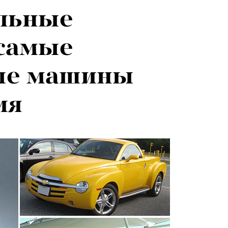
льные
 самые
ые машины
ия