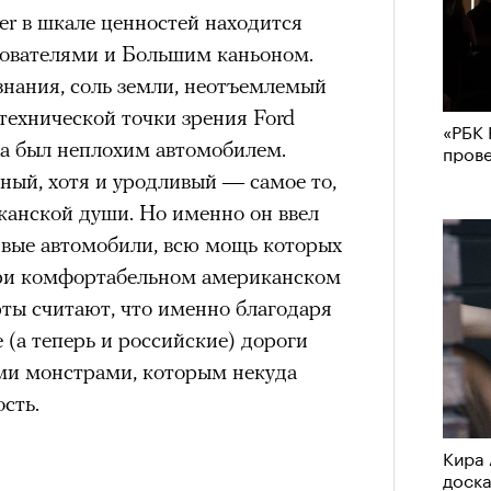
er в шкале ценностей находится
ователями и Большим каньоном.
знания, соль земли, неотъемлемый
 технической точки зрения Ford
«РБК 
да был неплохим автомобилем.
пров
ый, хотя и уродливый — самое то,
канской души. Но именно он ввел
вые автомобили, всю мощь которых
при комфортабельном американском
ты считают, что именно благодаря
 (а теперь и российские) дороги
ми монстрами, которым некуда
сть.
Кира 
доск