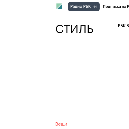
Подписка на 
РБК Компани
СТИЛЬ
РБК 
РБК Курсы
РБК Бизнес-с
Спецпроекты
Экономика
Вещи