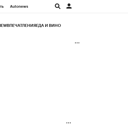
ть
Autonews
К Образование
IEW
ВПЕЧАТЛЕНИЯ
ЕДА И ВИНО
д
Стиль
Крипто
и
Франшизы
Газета
ов
Политика
ты