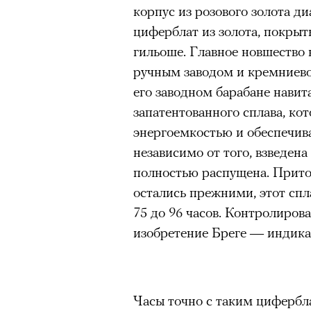
корпус из розового золота 
циферблат из золота, покры
гильоше. Главное новшество 
ручным заводом и кремниево
его заводном барабане навит
запатентованного сплава, ко
энергоемкостью и обеспечив
независимо от того, взведен
полностью распущена. Прито
остались прежними, этот спла
75 до 96 часов. Контролиров
изобретение Бреге — индикат
Часы точно с таким цифербла