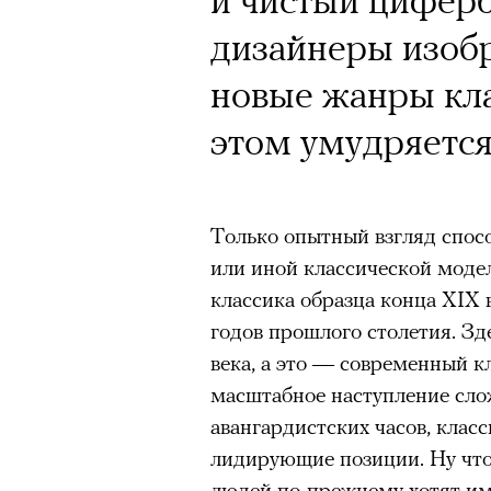
дизайнеры изобр
новые жанры кла
этом умудряется
Только опытный взгляд спос
или иной классической модел
классика образца конца XIX 
годов прошлого столетия. Зд
века, а это — современный к
масштабное наступление сло
авангардистских часов, клас
лидирующие позиции. Ну что
людей по-прежнему хотят име