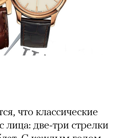
ся, что классические
 лица: две-три стрелки
блат. С каждым годом