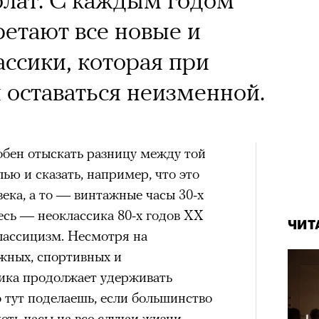
етают все новые и
ссики, которая при
 оставаться неизменной.
обен отыскать разницу между той
ью и сказать, например, что это
века, а то — винтажные часы 30-х
есь — неоклассика 80-х годов XX
ЧИТ
лассицизм. Несмотря на
жных, спортивных и
сика продолжает удерживать
 тут поделаешь, если большинство
ть часы на все случаи жизни.