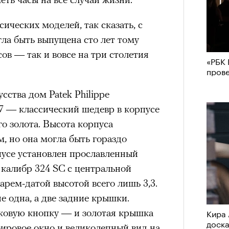
ических моделей, так сказать, с
гла быть выпущена сто лет тому
сов — так и вовсе на три столетия
«РБК 
пров
сства дом Patek Philippe
227 — классический шедевр в корпусе
го золота. Высота корпуса
м, но она могла быть гораздо
пусе установлен прославленный
 калибр 324 SC с центральной
арем-датой высотой всего лишь 3,3.
не одна, а две задние крышки.
ковую кнопку — и золотая крышка
Кира 
доск
фировое окно и великолепный вид на