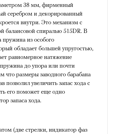
диаметром 38 мм, фирменный
тый серебром и декорированный
кроется внутри. Это механизм с
й балансовой спиралью 515DR. В
4 кол
а пружина из особого
пропу
торый обладает большей упругостью,
ает равномерное натяжение
а пружина до упора или почти
м что размеры заводного барабана
в позволил увеличить запас хода с
ать его поможет еще одно
ор запаса хода.
Карго
том (две стрелки, индикатор фаз
ткани