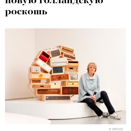
новую голландскую
роскошь
© DROOG