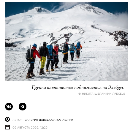
Группа альпинистов поднимается на Эльбрус
© НИКИТА ШЕЛАЙКИН / PEXELS
АВТОР
ВАЛЕРИЯ ДАВЫДОВА-КАЛАШНИК
06 АВГУСТА 2026, 12:25