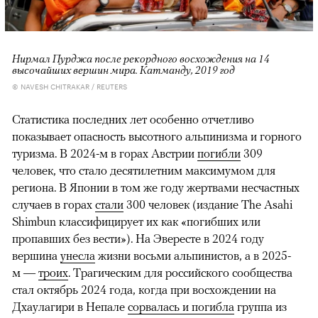
Нирмал Пурджа после рекордного восхождения на 14
высочайших вершин мира. Катманду, 2019 год
© NAVESH CHITRAKAR / REUTERS
Статистика последних лет особенно отчетливо
показывает опасность высотного альпинизма и горного
туризма. В 2024-м в горах Австрии
погибли
309
человек, что стало десятилетним максимумом для
региона. В Японии в том же году жертвами несчастных
случаев в горах
стали
300 человек (издание The Asahi
Shimbun классифицирует их как «погибших или
пропавших без вести»). На Эвересте в 2024 году
вершина
унесла
жизни восьми альпинистов, а в 2025-
м —
троих
. Трагическим для российского сообщества
стал октябрь 2024 года, когда при восхождении на
Дхаулагири в Непале
сорвалась и погибла
группа из