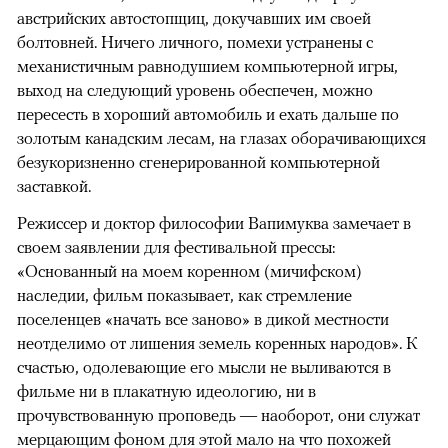
австрийских автостопщиц, докучавших им своей
болтовней. Ничего личного, помехи устранены с
механистичным равнодушием компьютерной игры,
выход на следующий уровень обеспечен, можно
пересесть в хороший автомобиль и ехать дальше по
золотым канадским лесам, на глазах оборачивающихся
безукоризненно сгенерированной компьютерной
заставкой.
Режиссер и доктор философии Вапимуква замечает в
своем заявлении для фестивальной прессы:
«Основанный на моем коренном (мичифском)
наследии, фильм показывает, как стремление
поселенцев «начать все заново» в дикой местности
неотделимо от лишения земель коренных народов». К
счастью, одолевающие его мысли не выливаются в
фильме ни в плакатную идеологию, ни в
прочувствованную проповедь — наоборот, они служат
мерцающим фоном для этой мало на что похожей