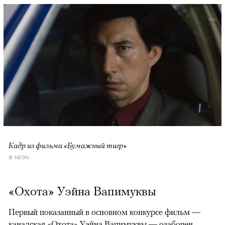
Кадр из фильма «Бумажный тигр»
© NEON
«Охота» Уэйна Вапимуквы
Первый показанный в основном конкурсе фильм —
канадская «Охота» Уэйна Вапимуквы — озабочен