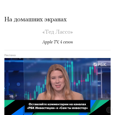
На домашних экранах
«Тед Лассо»
Apple TV, 4 сезон
00:02
/
02:03