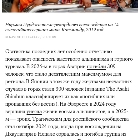
Нирмал Пурджа после рекордного восхождения на 14
высочайших вершин мира. Катманду, 2019 год
© NAVESH CHITRAKAR / REUTERS
Статистика последних лет особенно отчетливо
показывает опасность высотного альпинизма и горного
туризма. В 2024-м в горах Австрии
погибли
309
человек, что стало десятилетним максимумом для
региона. В Японии в том же году жертвами несчастных
случаев в горах
стали
300 человек (издание The Asahi
Shimbun классифицирует их как «погибших или
пропавших без вести»). На Эвересте в 2024 году
вершина
унесла
жизни восьми альпинистов, а в 2025-
м —
троих
. Трагическим для российского сообщества
стал октябрь 2024 года, когда при восхождении на
Дхаулагири в Непале
сорвалась и погибла
группа из