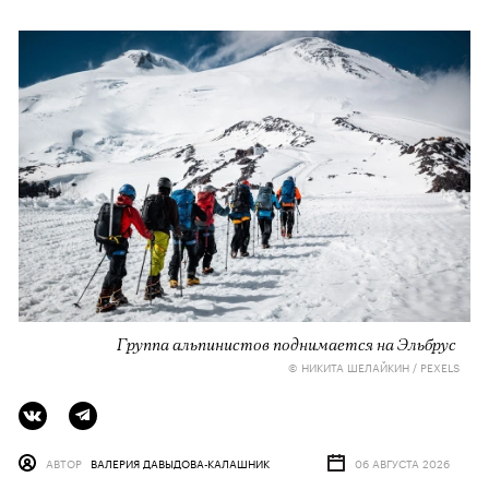
Группа альпинистов поднимается на Эльбрус
© НИКИТА ШЕЛАЙКИН / PEXELS
АВТОР
ВАЛЕРИЯ ДАВЫДОВА-КАЛАШНИК
06 АВГУСТА 2026