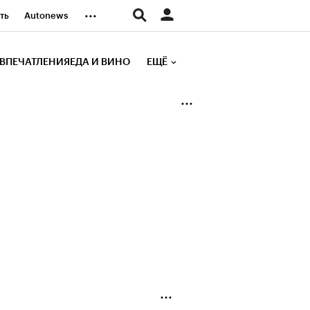
...
ть
Autonews
К Образование
ВПЕЧАТЛЕНИЯ
ЕДА И ВИНО
ЕЩЁ
д
Стиль
е рейтинги
иа
Финансы