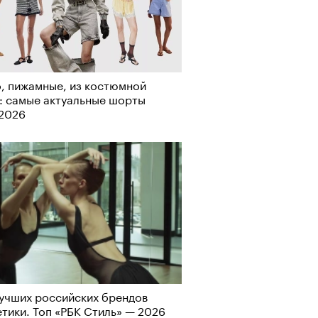
рно-2025: перестрелки в
, пижамные, из костюмной
йне и горизонтальные танцы в
: самые актуальные шорты
ыне
-2026
учших российских брендов
тики. Топ «РБК Стиль» — 2026