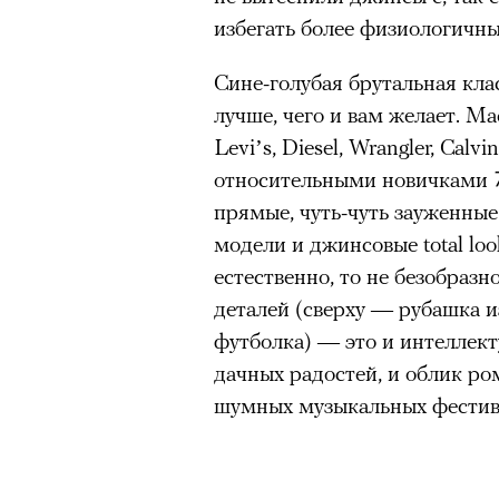
избегать более физиологичны
«Зеленые глаза» Фа
Труиля
Сине-голубая брутальная клас
лучше, чего и вам желает. 
Фестиваль открылся с намек
Levi’s, Diesel, Wrangler, Calvi
показом на огромном экран
относительными новичками 7
камерного французского филь
прямые, чуть-чуть зауженны
Verts) режиссерского дуэта
модели и джинсовые total look
Прошлая их кинолента «Гага
естественно, то не безобразн
космонавта в мире, а хроник
деталей (сверху — рубашка и
комплекса на парижской окр
футболка) — это и интеллект
имя.
дачных радостей, и облик ро
шумных музыкальных фестив
Новый фильм уступает «Гага
видели кино про детей из эм
российских), которые впадал