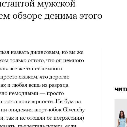
 Тыркин рассказывает о
нстантой мужской
на остросоциальные
ем обзоре денима этого
льзя назвать джинсовым, но вы же
хом только оттого, что он немного
рам-канал «РБК Стиль»
ика» все же тянет немного
Лока
4 кол
просто скажем, что дорогие
Корей
пропу
взро
ак и любая вещь из разряда
ар и Жереми Труиля
ЧИТ
ктивно немодными — просто
Грэя
о роста популярности. Ни бум на
, ни эпидемия шорт-юбок Givenchy
и, так и не отошли от потрясения)
рное: голливудские левые и черный
казать, пьедестала почета, если