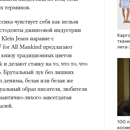
х терминов.
нни Лиатар и Жереми
сика чувствует себя как нельзя
Мастодонты джинсовой индустрии
Лока
Карго
бассе
ом на политическую актуальность —
n Klein Jeans наравне с
ткани
пуст
лета
е Пьяццы Гранде
 for All Mankind предлагают
ма «Зеленые глаза» (Les Yeux
е книзу традиционных цветов
 Фанни Лиатар и Жереми Труиля.
 и делают ставку на то, что то, что
рин» — отнюдь не байопик первого
о. Брутальный лук без лишних
а сноса многоквартирного
з денима, белая или белая же
аине, которому было присвоено его
уальный образ писателя, любителя
мантично-лихого завсегдатая
алей.
рину» в оригинальности: мы уже
игрантских семей (даже
100 л
косме
и в кому. В этом случае проблема со