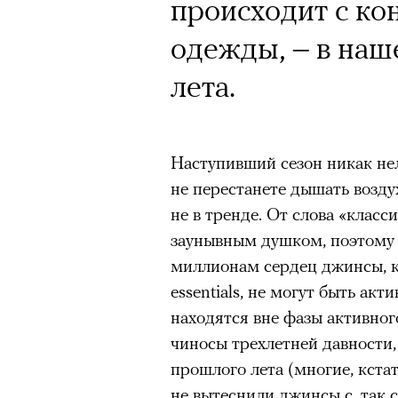
Кинокритик Стас
происходит с ко
первых показах 
одежды, – в наш
темы
лета.
Наступивший сезон никак не
не перестанете дышать возду
Подписывайтесь на телег
не в тренде. От слова «класс
заунывным душком, поэтому 
миллионам сердец джинсы, к
Зеленые глаза» Фанни Лиат
essentials, не могут быть а
«Бумажный тигр» Джеймса 
находятся вне фазы активног
«Охота» Уэйна Вапимуквы
чиносы трехлетней давности
прошлого лета (многие, кстат
Ретроспектива «Красное и че
не вытеснили джинсы с, так с
список»