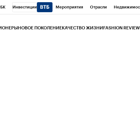
РБК
Инвестиции
Мероприятия
Отрасли
Недвижимос
и
Телеканал
РБК Вино
Спорт
Школа управления РБК
РБ
ЗИОНЕРЫ
НОВОЕ ПОКОЛЕНИЕ
КАЧЕСТВО ЖИЗНИ
FASHION REVIEW
РБК Life
Тренды
Визионеры
Национальные проекты
Горо
 Бизнес-среда
Дискуссионный клуб
Исследования
Кредитны
Газета
Спецпроекты СПб
Конференции СПб
Спецпроекты
трагентов
Политика
Экономика
Бизнес
Технологии и мед
ой валюты