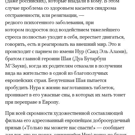
(даже российских), которые впадали в кому. В этом
случае проблема со здоровьем касается синдрома
отстраненности, или резигнации, —
редкого психогенного заболевания, при
котором подросток под воздействием тяжелейшего
стресса полностью уходит в себя, перестает двигаться,
говорить, есть и реагировать на внешний мир. Это и
происходит с парнем по имени Нур (Саид Эль Алами),
братом главной героини Шаи (Дуа Бутарбуш
М’Зауки), когда их родителям отказали в получении
вида на жительство в одной из благополучных
европейских стран. Безутешная Шая пытается
пробудить Нура к жизни: наглотавшись таблеток,
проникает в его ужасные сны, в которых их мать тонет
при переправе в Европу.
При всей скромности художественной составляющей
фильма его адресованный европейцам добросердечный
призыв («Только вы можете нас спасти!» — сообщает
для тех, кто не понял, очнувшийся Нур) точно не будет