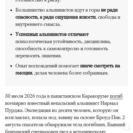
Большинство альпинистов идут в горы
не ради
опасности, а ради ощущения ясности
, свободы и
внутреннего смысла.
Успешных альпинистов отличают
психологическая устойчивость, дисциплина,
способность к самоконтролю и готовность
переносить лишения.
Опыт восхождений помогает
иначе смотреть на
эмоции
, делая человека более собранным.
30 июля 2026 года в пакистанском Каракоруме
погиб
всемирно известный непальский альпинист Нирмал
Пурджа. Экспедиция из десяти человек, которую он
возглавлял, попала под лавину на склоне Броуд-Пик. 2
августа спасатели обнаружили тела погибших. Бывший
британский спецназовец шел к историческому