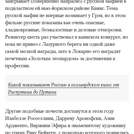
заигрывает (совершенно напрасно) с русской мафией в
подвластном ей нью-йоркском районе Квинс. Тема
русской мафии не впервые возникает у Грэя, но в этом
фильме русские показаны как очень опасные,
хладнокровные, безжалостные и деловые отморозки.
Режиссер шесть раз участвовал в каннском конкурсе, но
пока не привез с Лазурного берега ни одной даже
самой мелкой награды, зато в Локарно его наградят
почетным «Золотым леопардом» за достижения в
профессии.
Какой показывают Россию в голливудском кино: от
Распутина до Путина
Другие подобные почести достанутся в этом году
Изабелле Росселлини, Даррену Аронофски, Азии
Ардженто, Виржини Эфира и знаменитому художнику
по гриму Рику Бейкеру, с помощью которого появились