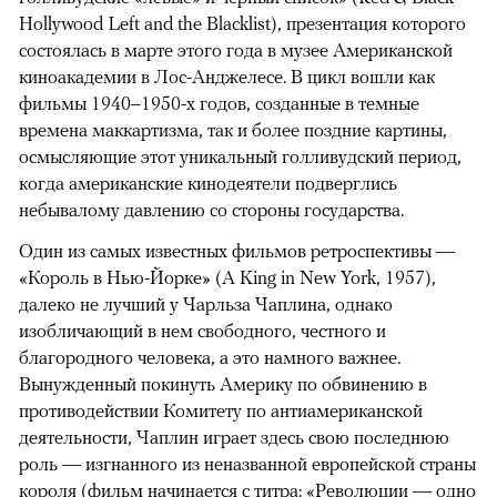
Hollywood Left and the Blacklist), презентация которого
состоялась в марте этого года в музее Американской
киноакадемии в Лос-Анджелесе. В цикл вошли как
фильмы 1940–1950-х годов, созданные в темные
времена маккартизма, так и более поздние картины,
осмысляющие этот уникальный голливудский период,
когда американские кинодеятели подверглись
небывалому давлению со стороны государства.
Один из самых известных фильмов ретроспективы —
«Король в Нью-Йорке» (A King in New York, 1957),
далеко не лучший у Чарльза Чаплина, однако
изобличающий в нем свободного, честного и
благородного человека, а это намного важнее.
Вынужденный покинуть Америку по обвинению в
противодействии Комитету по антиамериканской
деятельности, Чаплин играет здесь свою последнюю
роль — изгнанного из неназванной европейской страны
короля (фильм начинается с титра: «Революции — одно