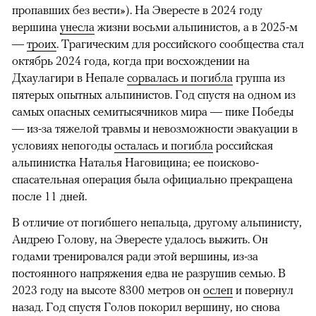
пропавших без вести»). На Эвересте в 2024 году
вершина
унесла
жизни восьми альпинистов, а в 2025-м
—
троих
. Трагическим для российского сообщества стал
октябрь 2024 года, когда при восхождении на
Дхаулагири в Непале
сорвалась и погибла
группа из
пятерых опытных альпинистов. Год спустя на одном из
самых опасных семитысячников мира — пике Победы
— из-за тяжелой травмы и невозможности эвакуации в
условиях непогоды
осталась и погибла
российская
альпинистка Наталья Наговицина; ее поисково-
спасательная операция была официально прекращена
после 11 дней.
В отличие от погибшего непальца, другому альпинисту,
Андрею Голову, на Эвересте удалось выжить. Он
годами тренировался ради этой вершины, из-за
постоянного напряжения едва не разрушив семью. В
2023 году на высоте 8300 метров он
ослеп
и повернул
назад. Год спустя Голов покорил вершину, но снова