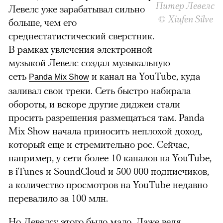
Питер Левелс
Левелс уже зарабатывал сильно
©
Xiufen Silve
больше, чем его
среднестатистический сверстник.
В рамках увлечения
электронной
музыкой
Левелс создал музыкальную
сеть
и канал на YouTubе, куда
Panda Mix Show
заливал свои треки. Сеть быстро набирала
обороты, и вскоре другие диджеи стали
просить разрешения размещаться там. Panda
Mix Show начала приносить неплохой доход,
который еще и стремительно рос. Сейчас,
например, у сети более 10 каналов на YouTube,
в iTunes и SoundCloud и 500 000 подписчиков,
а количество просмотров на YouTube недавно
перевалило за 100 млн.
Но Левелсу этого было мало. Даже ведя