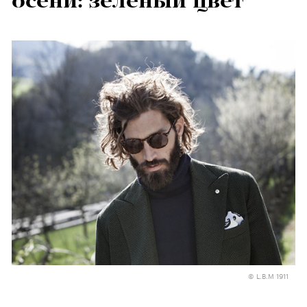
осени: зеленый цвет
© L.B.M 1911