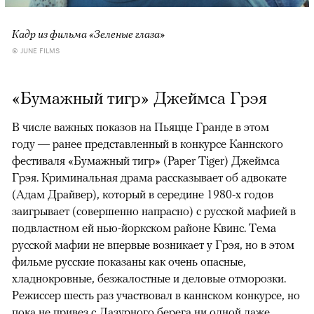
Кадр из фильма «Зеленые глаза»
© JUNE FILMS
«Бумажный тигр» Джеймса Грэя
В числе важных показов на Пьяцце Гранде в этом
году — ранее представленный в конкурсе Каннского
фестиваля «Бумажный тигр» (Paper Tiger) Джеймса
Грэя. Криминальная драма рассказывает об адвокате
(Адам Драйвер), который в середине 1980-х годов
заигрывает (совершенно напрасно) с русской мафией в
подвластном ей нью-йоркском районе Квинс. Тема
русской мафии не впервые возникает у Грэя, но в этом
фильме русские показаны как очень опасные,
хладнокровные, безжалостные и деловые отморозки.
Режиссер шесть раз участвовал в каннском конкурсе, но
пока не привез с Лазурного берега ни одной даже