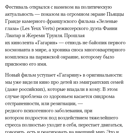
Фестиваль открылся с намеком на политическую
актуальность — показом на огромном экране Пьяццы
Гранде камерного французского фильма «Зеленые
глаза» (Les Yeux Verts) режиссерского дуэта Фанни
Лиатар и Жереми Труиля. Прошлая
их кинолента «Гагарин» — отнюдь не байопик первого
космонавта в мире, а хроника сноса многоквартирного
комплекса на парижской окраине, которому было
присвоено его имя.
Новый фильм уступает «Гагарину» в оригинальности:
мы уже видели кино про детей из эмигрантских семей
(даже российских), которые впадали в кому. В этом
случае проблема со здоровьем касается синдрома
отстраненности, или резигнации, —
редкого психогенного заболевания, при
котором подросток под воздействием тяжелейшего
стресса полностью уходит в себя, перестает двигаться,
говорить, есть и реагировать на внешний мир. Это и