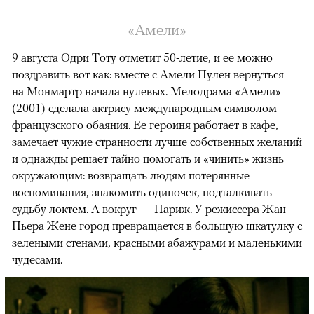
«Амели»
9 августа Одри Тоту отметит 50-летие, и ее можно
поздравить вот как: вместе с Амели Пулен вернуться
на Монмартр начала нулевых. Мелодрама «Амели»
(2001) сделала актрису международным символом
французского обаяния. Ее героиня работает в кафе,
замечает чужие странности лучше собственных желаний
и однажды решает тайно помогать и «чинить» жизнь
окружающим: возвращать людям потерянные
воспоминания, знакомить одиночек, подталкивать
судьбу локтем. А вокруг — Париж. У режиссера Жан-
Пьера Жене город превращается в большую шкатулку с
зелеными стенами, красными абажурами и маленькими
чудесами.