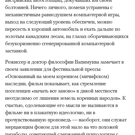
австрийских автостопщиц, докучавших им своей
болтовней. Ничего личного, помехи устранены с
механистичным равнодушием компьютерной игры,
выход на следующий уровень обеспечен, можно
пересесть в хороший автомобиль и ехать дальше по
золотым канадским лесам, на глазах оборачивающихся
безукоризненно сгенерированной компьютерной
заставкой.
Режиссер и доктор философии Вапимуква замечает в
своем заявлении для фестивальной прессы:
«Основанный на моем коренном (мичифском)
наследии, фильм показывает, как стремление
поселенцев «начать все заново» в дикой местности
неотделимо от лишения земель коренных народов». К
счастью, одолевающие его мысли не выливаются в
фильме ни в плакатную идеологию, ни в
прочувствованную проповедь — наоборот, они служат
мерцающим фоном для этой мало на что похожей
параболы, сочетающей сдержанный психологизм с