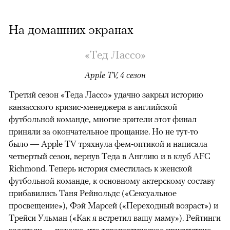
На домашних экранах
«Тед Лассо»
Apple TV, 4 сезон
Третий сезон «Теда Лассо» удачно закрыл историю
канзасского кризис-менеджера в английской
футбольной команде, многие зрители этот финал
приняли за окончательное прощание. Но не тут-то
было — Apple TV тряхнула фем-оптикой и написала
четвертый сезон, вернув Теда в Англию и в клуб AFC
Richmond. Теперь история сместилась к женской
футбольной команде, к основному актерскому составу
прибавились Таня Рейнольдс («Сексуальное
просвещение»), Фэй Марсей («Переходный возраст») и
00:00
/
00:00
Трейси Ульман («Как я встретил вашу маму»). Рейтинги
взлетели
— похоже, что терапевтическое присутствие