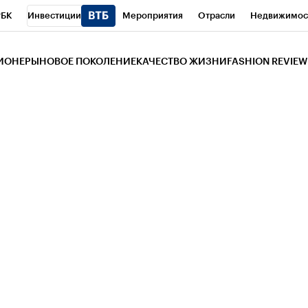
РБК
Инвестиции
Мероприятия
Отрасли
Недвижимос
и
Телеканал
РБК Вино
Спорт
Школа управления РБК
РБ
ЗИОНЕРЫ
НОВОЕ ПОКОЛЕНИЕ
КАЧЕСТВО ЖИЗНИ
FASHION REVIEW
РБК Life
Тренды
Визионеры
Национальные проекты
Горо
 Бизнес-среда
Дискуссионный клуб
Исследования
Кредитны
Газета
Спецпроекты СПб
Конференции СПб
Спецпроекты
трагентов
Политика
Экономика
Бизнес
Технологии и мед
ой валюты