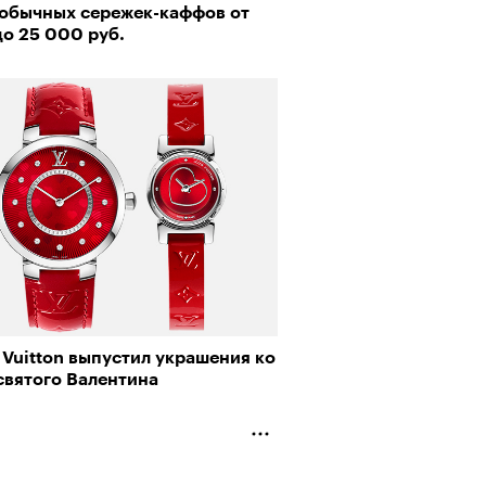
еобычных сережек-каффов от
до 25 000 руб.
рно-2025: объединение двух
 и мир, в котором нет
слых
 Vuitton выпустил украшения ко
святого Валентина