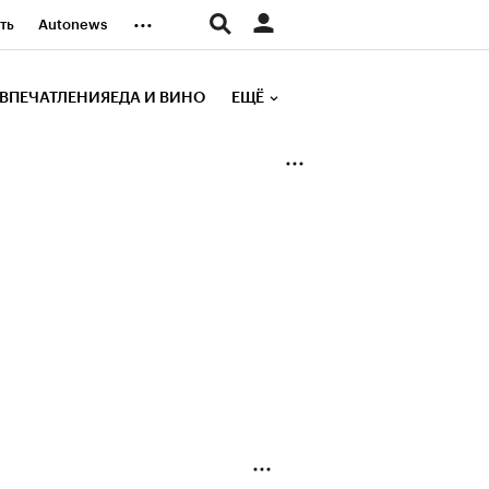
...
ть
Autonews
К Образование
ВПЕЧАТЛЕНИЯ
ЕДА И ВИНО
ЕЩЁ
д
Стиль
е рейтинги
иа
Финансы