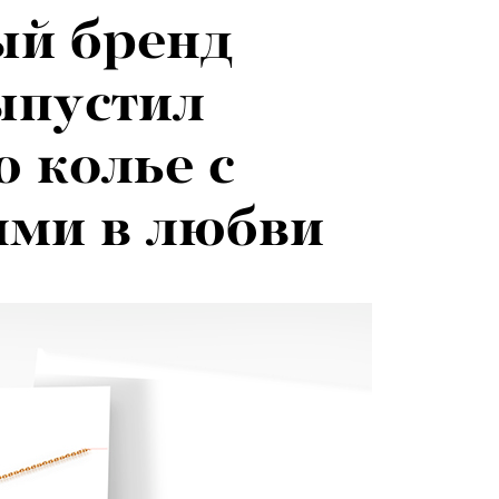
й бренд
026: что
ыпустил
на открытии
 колье с
 авторского
ями в любви