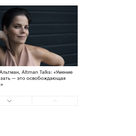
Визионеры» и masters:dom
ели первую резиденцию
Альтман, Altman Talks: «Умение
азать — это освобождающая
а»