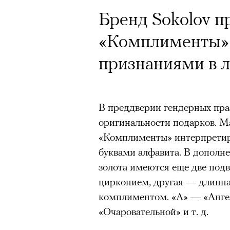
Кинокритик Стас
Бренд Sokolov п
первых показах 
«Комплименты» 
темы
признаниями в 
В преддверии гендерных пра
Подписывайтесь на телег
оригинальности подарков. М
«Комплименты» интерпретир
буквами алфавита. В дополне
Зеленые глаза» Фанни Лиат
золота имеются еще две под
«Бумажный тигр» Джеймса 
цирконием, другая — длинна
комплиментом. «А» — «Анге
«Охота» Уэйна Вапимуквы
«Очаровательной» и т. д.
Ретроспектива «Красное и че
список»