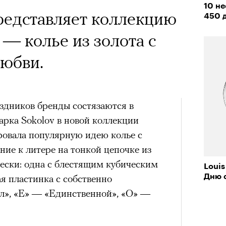
 Тыркин рассказывает о
10 н
редставляет коллекцию
на остросоциальные
450 
— колье из золота с
любви.
здников бренды состязаются в
рам-канал «РБК Стиль»
арка Sokolov в новой коллекции
Лока
овала популярную идею колье с
Корей
ние к литере на тонкой цепочке из
взро
ар и Жереми Труиля
вески: одна с блестящим кубическим
Louis
Грэя
Дню 
я пластинка с собственно
л», «Е» — «Единственной», «О» —
рное: голливудские левые и черный