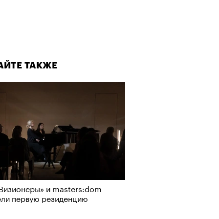
АЙТЕ ТАКЖЕ
АЙТЕ ТАКЖЕ
Визионеры» и masters:dom
ели первую резиденцию