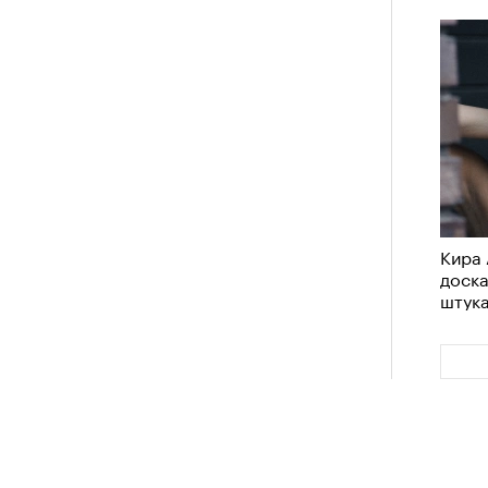
удет лишним в дни очередного
зиса.
ый европейцам
«РБК 
пров
ечный призыв
Кира 
доск
удет лишним в
штук
ого обострения
ого кризиса.