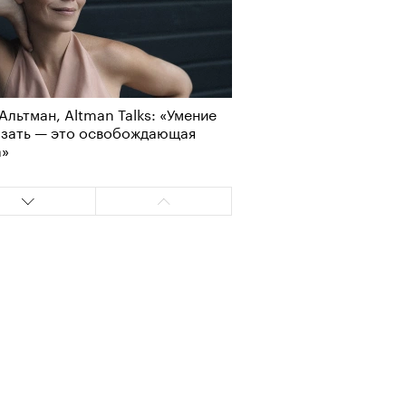
т ли человек прожить 180 лет:
ает Станислав Скакун
Альтман, Altman Talks: «Умение
азать — это освобождающая
а»
лаборации, которые нельзя
стить
т ли человек прожить 180 лет:
ает Станислав Скакун