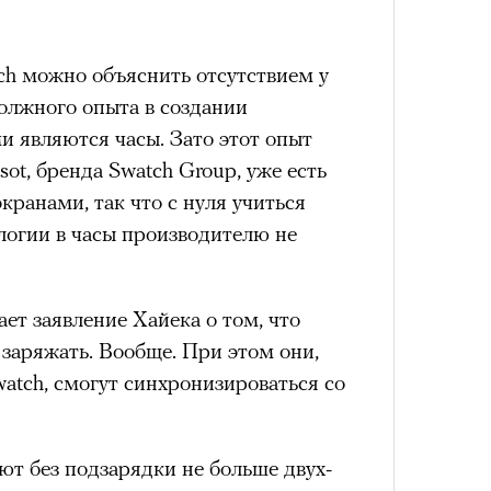
ch можно объяснить отсутствием у
ЧИТ
олжного опыта в создании
ми являются часы. Зато этот опыт
ssot, бренда Swatch Group, уже есть
кранами, так что с нуля учиться
логии в часы производителю не
ет заявление Хайека о том, что
 заряжать. Вообще. При этом они,
«РБК 
пров
watch, смогут синхронизироваться со
атре «Сатирикон»
ют без подзарядки не больше двух-
е» сам — выламываясь из и без того