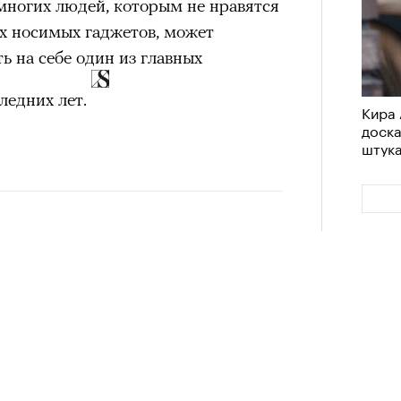
 многих людей, которым не нравятся
 петля времени
Сможе
х носимых гаджетов, может
отвеч
 мощно — ты
ь на себе один из главных
 человека,
ледних лет.
Кира 
доск
его все это
штук
своим участием,
вующего в нем.
4 кол
пропу
 дебютировал на профессиональной
Сможе
отвеч
пломный спектакль «В ожидании