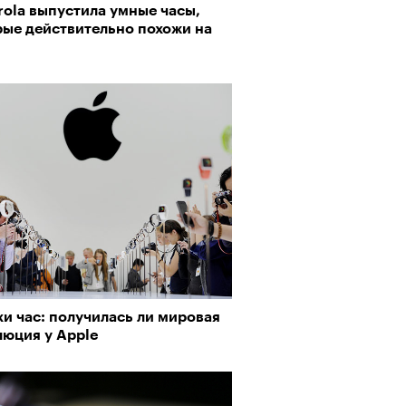
rola выпустила умные часы,
ед
рые действительно похожи на
 «Озеро»: «Заниматься театром
ня — это уже визионерство»
и час: получилась ли мировая
люция у Apple