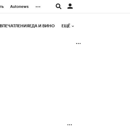
...
ть
Autonews
К Образование
ВПЕЧАТЛЕНИЯ
ЕДА И ВИНО
ЕЩЁ
д
Стиль
е рейтинги
иа
Финансы