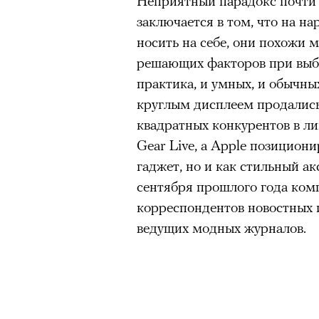
Неприятный парадокс почти 
В конце июня на сцене Театр
заключается в том, что на н
«Сатирикон» сыграли «Чайку
носить на себе, они похожи 
вышедшем в 2011 году, участ
решающих факторов при выбо
Агриппина Стеклова, Тимофе
практика, и умных, и обычны
Денис Суханов, Марьяна Спи
круглым дисплеем продались
восстанавливали по точным 
квадратных конкурентов в л
«Чайка» был снята с реперту
Gear Live, а Apple позициони
России в 2022 году; ее возвр
гаджет, но и как стильный а
утонувшего в августе 2025 г
сентября прошлого года комп
памяти. Необходимость в это
корреспондентов новостных и
«Сатириконе», куда Бутусова
ведущих модных журналов.
Райкин и где до сих пор иде
режиссера, «Р» по пьесе Мих