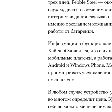
трех дней, Pebble Steel — ок
деконструированной сцениче
слухам, дела со временем ав
постпремьере на простую тк
интернет-издания связывают 
отчаянных и, как кажется те
именно с желанием компании
режиссера. Эта мертвая пет
работы от батарейки.
видишь человека, сочинившег
участием, но отсутствующего
Информации о функционале S
спектаклей Бутусова, «Войце
Хайек обмолвился, что с их
повторялась строчка из Тома 
мобильные платежи, а работа
будет». Сегодняшнее вторжен
Android и Windows Phone. М
спектакля маркирует собой п
просматривать уведомления 
идет Бутусову — он ведь был
пока неясно.
старше, но сейчас мы видим 
безвозвратно ушедшее время
В любом случае устройство у
во многом определит цена. К
сейчас можно меньше чем за 