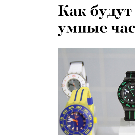
Как будут
Рок-икона
умные час
20 и стар
о наслед
Бутусова