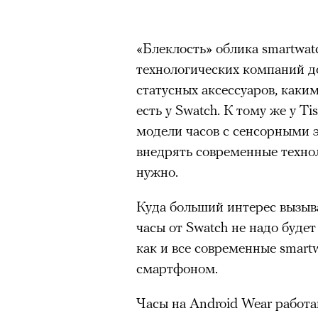
«Блеклость» облика smartwat
технологических компаний д
статусных аксессуаров, каки
есть у Swatch. К тому же у Ti
модели часов с сенсорными э
внедрять современные техно
нужно.
Куда больший интерес вызыва
часы от Swatch не надо будет
как и все современные smart
Спектакль «Р» Юрия Бутусова в те
смартфоном.
© КИРИЛЛ ЗЫКОВ / АГЕНТСТВО «МОСКВА»
Часы на Android Wear работа
Бутусов играл в своей «Чайк