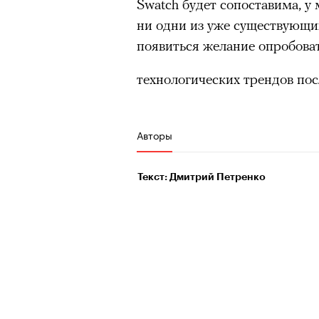
Swatch будет сопоставима, у
Эта мертвая
ни одни из уже существующи
работает
появиться желание опробоват
видишь
технологических трендов пос
сочинивш
Авторы
действо со 
Текст: Дмитрий Петренко
но отсутст
Как режиссер Юрий Бутусов
сцене в 1996 году — его ди