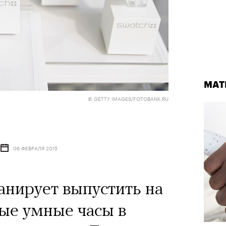
я «Чайка» Юрия Бутусова, 2026
© СЕРГЕЙ ПЕТРОВ
МАТ
МАТ
© GETTY IMAGES/FOTOBANK.RU
06 ФЕВРАЛЯ 2015
ВИЕНКО
09 АВГУСТА 2026, 00:00
анирует выпустить на
чески ушел из жизни
ые умные часы в
Театр
совр