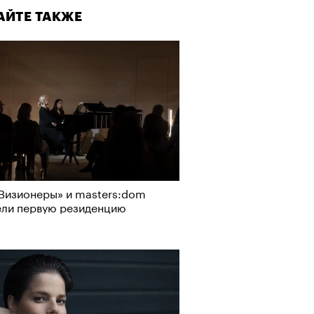
АЙТЕ ТАКЖЕ
Альтман, Altman Talks: «Умение
азать — это освобождающая
а»
Визионеры» и masters:dom
ели первую резиденцию