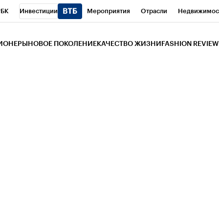
РБК
Инвестиции
Мероприятия
Отрасли
Недвижимос
и
Телеканал
РБК Вино
Спорт
Школа управления РБК
РБ
ЗИОНЕРЫ
НОВОЕ ПОКОЛЕНИЕ
КАЧЕСТВО ЖИЗНИ
FASHION REVIEW
РБК Life
Тренды
Визионеры
Национальные проекты
Горо
 Бизнес-среда
Дискуссионный клуб
Исследования
Кредитны
Газета
Спецпроекты СПб
Конференции СПб
Спецпроекты
трагентов
Политика
Экономика
Бизнес
Технологии и мед
ой валюты
Реклама на РБК
rbc.group