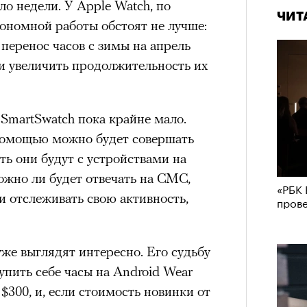
оло недели. У Apple Watch, по
ской реальности. В нынешней
ЧИТ
тономной работы обстоят не лучше:
ань проецируются съемки
перенос часов с зимы на апрель
перь, прощальных танцев погибшего
 увеличить продолжительность их
ля времени работает мощно — ты
о все это действо со своим
 в нем. В одном из ранних
martSwatch пока крайне мало.
Кира 
ке» Театра им. Ленсовета,
доск
 помощью можно будет совершать
Уэйтса «I’ll be gone» — «меня не
штук
ть они будут с устройствами на
ие экранного Бутусова в плоть
ожно ли будет отвечать на СМС,
ризрачное, отсутствующее. Это не
«РБК 
и отслеживать свою активность,
пров
 рок-иконой для людей от 20 лет и
на тонкой, сбившейся ткани
.
же выглядят интересно. Его судьбу
упить себе часы на Android Wear
$300, и, если стоимость новинки от