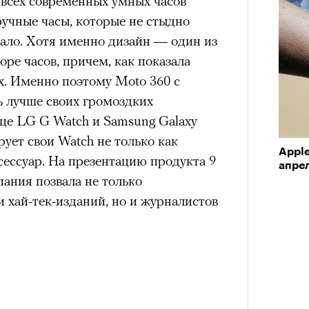
всех современных умных часов
а им. Пушкина артисты театра
аручные часы, которые не стыдно
» Юрия Бутусова. В спектакле,
мало. Хотя именно дизайн — один из
вует тот же актерский состав —
ре часов, причем, как показала
й Трибунцев, Полина Райкина,
х. Именно поэтому Moto 360 с
вак, Антон Кузнецов; мизансцены
 лучше своих громоздких
рассказам артистов. Оригинальная
ице LG G Watch и Samsung Galaxy
ара еще после отъезда режиссера из
рует свои Watch не только как
ащение после смерти Бутусова,
Apple
ксессуар. На презентацию продукта 9
ода в Болгарии, можно назвать данью
апре
ания позвала не только
м остро почувствовали в
 хай-тек-изданий, но и журналистов
 в 2002 году позвал Константин
т последний российский спектакль
аила Дурненкова.