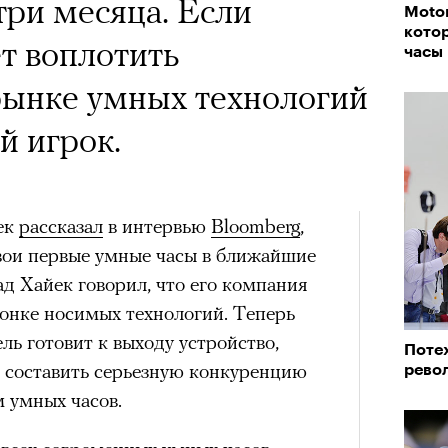
один из важнейших
ри месяца. Если
Moto
впер
кото
ременности и настоящий
т воплотить
часы
овед Кристина
рынке умных технологий
азывает о его методе и
й игрок.
енивших язык
тра
ек
рассказал
в интервью
Bloomberg
,
свои первые умные часы в ближайшие
Театр
ад Хайек говорил, что его компания
сегод
 гонке носимых технологий. Теперь
ь готовит к выходу устройство,
Потех
рам-канал «РБК Стиль»
 составить серьезную конкуренцию
рево
 умных часов.