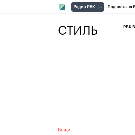
Подписка на 
РБК Компани
СТИЛЬ
РБК 
РБК Курсы
РБК Бизнес-с
Спецпроекты
Экономика
Вещи