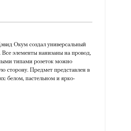
лета
эвид Окум создал универсальный
. Все элементы нанизаны на провод,
зными типами розеток можно
ую сторону. Предмет представлен в
100 л
х: белом, пастельном и ярко-
косме