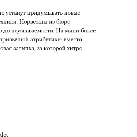
не устанут придумывать новые
ехники. Норвежцы из бюро
о до неузнаваемости. На мини-боксе
4 кол
 привычной атрибутики: вместо
пропу
вая затычка, за которой хитро
Карго
ткани
let