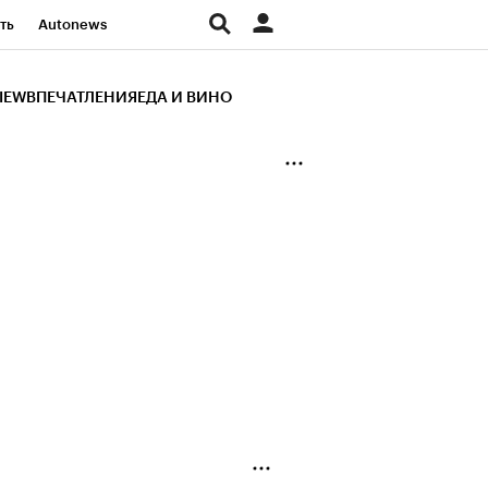
ть
Autonews
К Образование
IEW
ВПЕЧАТЛЕНИЯ
ЕДА И ВИНО
д
Стиль
Крипто
и
Франшизы
Газета
ов
Политика
ты