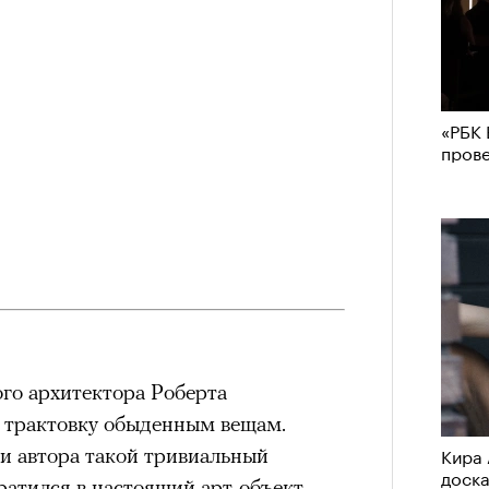
«РБК 
пров
го архитектора Роберта
 трактовку обыденным вещам.
Кира 
и автора такой тривиальный
доск
ратился в настоящий арт-объект.