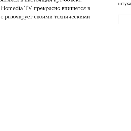
штук
 Homedia TV прекрасно впишется в
не разочарует своими техническими
Сможе
отвеч