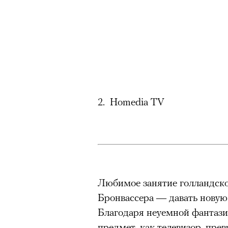
2. Homedia TV
Любимое занятие голландско
Бронвассера — давать новую
Благодаря неуемной фантази
предмет, как телевизор, прев