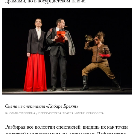
драмами, но в абсурдистском ключе.
Сцена из спектакля «Кабаре Брехт»
© ЮЛИЯ СМЕЛКИНА / ПРЕСС-СЛУЖБА ТЕАТРА ИМЕНИ ЛЕНСОВЕТА
Разбирая все полсотни спектаклей, видишь их как точки