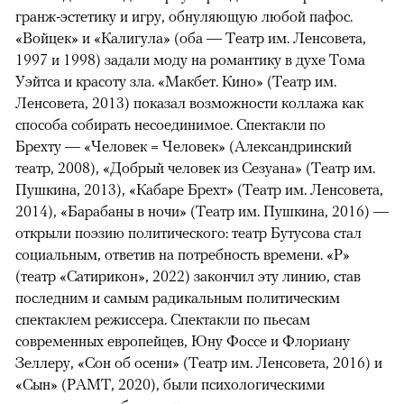
гранж-эстетику и игру, обнуляющую любой пафос.
«Войцек» и «Калигула» (оба — Театр им. Ленсовета,
1997 и 1998) задали моду на романтику в духе Тома
Уэйтса и красоту зла. «Макбет. Кино» (Театр им.
Ленсовета, 2013) показал возможности коллажа как
способа собирать несоединимое. Спектакли по
Брехту — «Человек = Человек» (Александринский
театр, 2008), «Добрый человек из Сезуана» (Театр им.
Пушкина, 2013), «Кабаре Брехт» (Театр им. Ленсовета,
2014), «Барабаны в ночи» (Театр им. Пушкина, 2016) —
открыли поэзию политического: театр Бутусова стал
социальным, ответив на потребность времени. «Р»
(театр «Сатирикон», 2022) закончил эту линию, став
последним и самым радикальным политическим
спектаклем режиссера. Спектакли по пьесам
современных европейцев, Юну Фоссе и Флориану
Зеллеру, «Сон об осени» (Театр им. Ленсовета, 2016) и
«Сын» (РАМТ, 2020), были психологическими