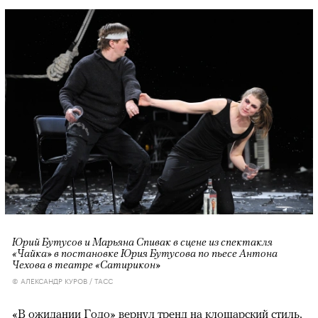
Юрий Бутусов и Марьяна Спивак в сцене из спектакля
«Чайка» в постановке Юрия Бутусова по пьесе Антона
Чехова в театре «Сатирикон»
© АЛЕКСАНДР КУРОВ / ТАСС
«В ожидании Годо» вернул тренд на клошарский стиль,