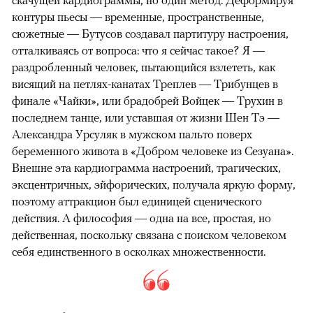
скачущей кардиограммы, но один метод. Деформируя
контуры пьесы — временные, пространственные,
сюжетные — Бутусов создавал партитуру настроения,
отталкиваясь от вопроса: что я сейчас такое? Я —
раздробленный человек, пытающийся взлететь, как
висящий на петлях-канатах Треплев — Трибунцев в
финале «Чайки», или брадобрей Войцек — Трухин в
последнем танце, или уставшая от жизни Шен Тэ —
Александра Урсуляк в мужском пальто поверх
беременного живота в «Добром человеке из Сезуана».
Внешне эта кардиограмма настроений, трагических,
эксцентричных, эйфорических, получала яркую форму,
поэтому аттракцион был единицей сценического
действия. А философия — одна на все, простая, но
действенная, поскольку связана с поиском человеком
себя единственного в осколках множественности.