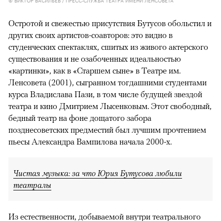
Остротой и свежестью присутствия Бутусов обольстил и
других своих артистов-соавторов: это видно в
студенческих спектаклях, сшитых из живого актерского
существования и не озабоченных идеальностью
«картинки», как в «Старшем сыне» в Театре им.
Ленсовета (2001), сыгранном тогдашними студентами
курса Владислава Пази, в том числе будущей звездой
театра и кино Дмитрием Лысенковым. Этот свободный,
бедный театр на фоне дощатого забора
позднесоветских предместий был лучшим прочтением
пьесы Александра Вампилова начала 2000-х.
Чистая музыка: за что Юрия Бутусова любили
театралы
Из естественности, добываемой внутри театрального