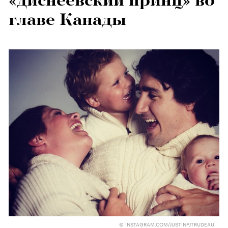
«диснеевский принц» во
главе Канады
© INSTAGRAM.COM/JUSTINPJTRUDEAU