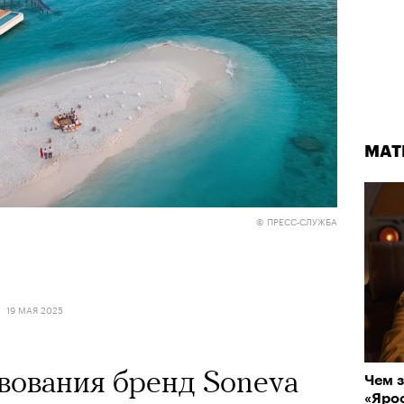
МАТ
© ПРЕСС-СЛУЖБА
19 МАЯ 2025
твования бренд Soneva
Чем з
«Ярос