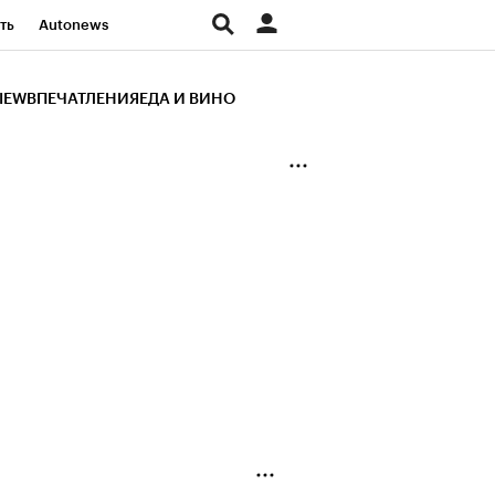
ть
Autonews
К Образование
IEW
ВПЕЧАТЛЕНИЯ
ЕДА И ВИНО
д
Стиль
Крипто
и
Франшизы
Газета
ов
Политика
ты