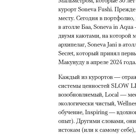
Мальмстром, которые 30 лет
курорт Soneva Fushi. Прежде
месту. Сегодня в портфолио,
в атолле Баа, Soneva in Aqua
двумя каютами, на которой 
архипелаг, Soneva Jani в ато
Secret, который принял первы
Макунуду в апреле 2024 года
Каждый из курортов — отраж
системы ценностей SLOW LIF
возобновляемый, Local — ме
экологически чистый, Wellne
обучение, Inspiring — вдохно
опыт). Другими словами, они
истокам (или к самому себе),