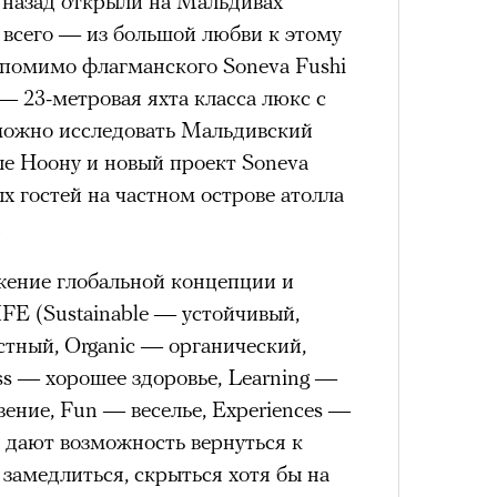
 назад открыли на Мальдивах
 всего — из большой любви к этому
 помимо флагманского Soneva Fushi
 — 23-метровая яхта класса люкс с
можно исследовать Мальдивский
лле Ноону и новый проект Soneva
х гостей на частном острове атолла
.
ение глобальной концепции и
E (Sustainable — устойчивый,
стный, Organic — органический,
ss — хорошее здоровье, Learning —
вение, Fun — веселье, Experiences —
 дают возможность вернуться к
 замедлиться, скрыться хотя бы на