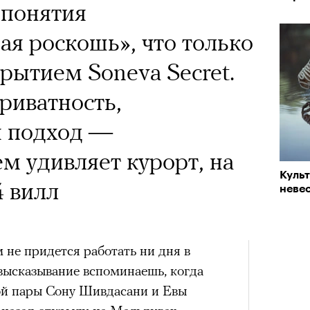
 понятия
ая роскошь», что только
крытием Soneva Secret.
риватность,
 подход —
ем удивляет курорт, на
Куль
4 вилл
невес
м не придется работать ни дня в
высказывание вспоминаешь, когда
ой пары Сону Шивдасани и Евы