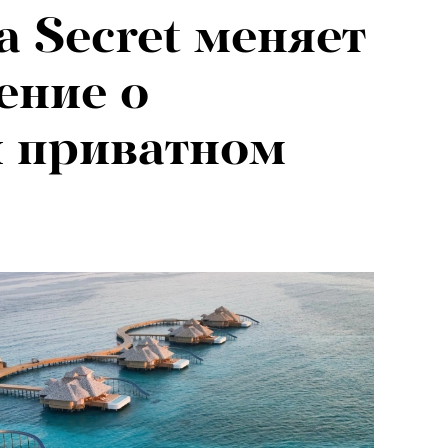
a Secret меняет
ение о
и приватном