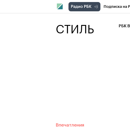
Подписка на 
РБК Компани
СТИЛЬ
РБК 
РБК Курсы
РБК Бизнес-с
Спецпроекты
Экономика
Впечатления