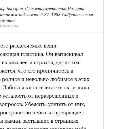
Как т
Кира 
выра
доск
иф Басыров. «Снежная крепость». Из серии
Вост
штук
схождения на 14 высочайших вершин
итаемые пейзажи». 1987–1988. Собрание семьи
дожника
РЕСС-СЛУЖБА
обенно отчетливо показывает
асто разделяемые вещи:
зма и горного туризма. В 2024-м в
ясающая пластика. Он вытаскивал
еловек, что стало десятилетним
 их мыслей и страхов, дарил им
Японии в том же году жертвами
жется, что его ироничность в
тали
300 человек (издание The Asahi
 родное и невольно любимое в этих
как «погибших или пропавших без
. Забота и хлопотливость округлила
Умный
Сможе
 году вершина
унесла
жизни восьми
осваи
отвеч
о усталость от неразрешенных и
оих
. Трагическим для российского
Trave
опросов. Убежать, улететь от них,
4 года, когда при восхождении на
пространство пейзажа превращает
сь и погибла
группа из пятерых
 камни, застывшие в странных
устя на одном из самых опасных
ть голову в сторону закатного неба