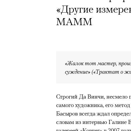
Почему для одни
«Другие измерен
горы становится
МАММ
готовы снова ри
Психологи и аль
высота меняет ч
тянет с новой си
«Жалок тот мастер, произ
суждение» («Трактат о жи
Строгий Да Винчи, несмело п
Подписывайтесь на телег
самого художника, его метод
Басыров всегда ждал определ
словам из интервью Галине Е
галереей «Ковчег» в 2007 год