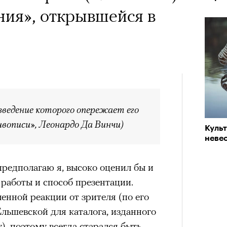
х первое восхождение в
«РБК 
тера
ия», открывшейся в
пров
 последним, а другие
сковать жизнью?
пинисты объясняют, как
еловека и почему к ней
лой
ведение которого опережает его
вописи», Леонардо Да Винчи)
Куль
невес
Поче
Кира 
доск
редполагаю я, высоко оценил бы и
штук
рам-канал «РБК Стиль»
 работы и способ презентации.
енной реакции от зрителя (по его
льшевской для каталога, изданного
у), поэтому всегда старался быть