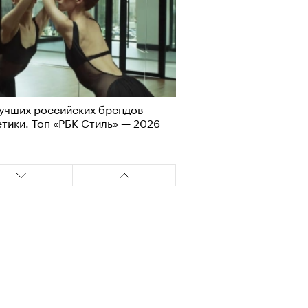
учших российских брендов
Визионеры» и masters:dom
тики. Топ «РБК Стиль» — 2026
ели первую резиденцию