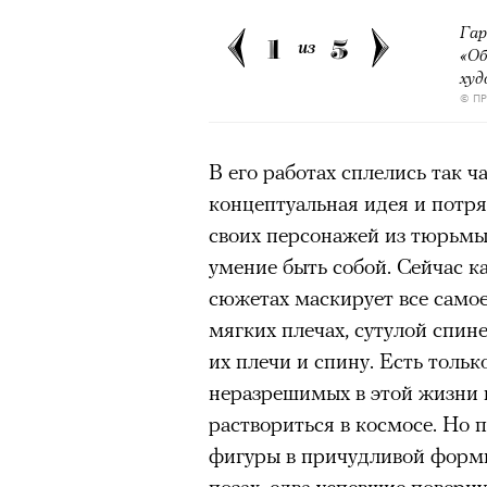
Гар
1
5
из
Нирмал Пурджа после рекордного во
«Об
мира. Катманду, 2019 год
ху
© NAVESH CHITRAKAR / REUTERS
© П
Статистика последних лет ос
В его работах сплелись так ч
опасность высотного альпини
концептуальная идея и потр
горах Австрии
погибли
309 ч
своих персонажей из тюрьмы
максимумом для региона. В 
умение быть собой. Сейчас ка
несчастных случаев в горах
с
сюжетах маскирует все самое
Shimbun классифицирует их 
мягких плечах, сутулой спине
вести»). На Эвересте в 2024
их плечи и спину. Есть тольк
альпинистов, а в 2025-м —
тр
неразрешимых в этой жизни в
сообщества стал октябрь 202
раствориться в космосе. Но 
Дхаулагири в Непале
сорвала
фигуры в причудливой формы
опытных альпинистов. Год сп
позах, едва успевшие поверну