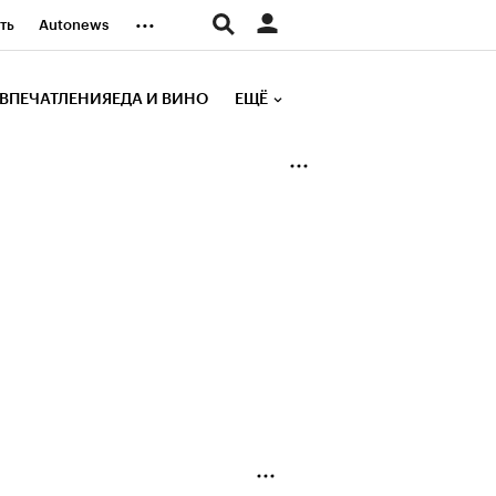
...
ть
Autonews
К Образование
ВПЕЧАТЛЕНИЯ
ЕДА И ВИНО
ЕЩЁ
д
Стиль
е рейтинги
иа
Финансы