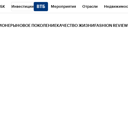
РБК
Инвестиции
Мероприятия
Отрасли
Недвижимос
и
Телеканал
РБК Вино
Спорт
Школа управления РБК
РБ
ЗИОНЕРЫ
НОВОЕ ПОКОЛЕНИЕ
КАЧЕСТВО ЖИЗНИ
FASHION REVIEW
РБК Life
Тренды
Визионеры
Национальные проекты
Горо
 Бизнес-среда
Дискуссионный клуб
Исследования
Кредитны
Газета
Спецпроекты СПб
Конференции СПб
Спецпроекты
трагентов
Политика
Экономика
Бизнес
Технологии и мед
ой валюты