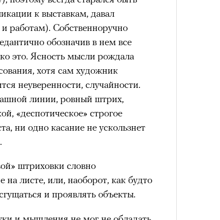
ликации к выставкам, давал
 и работам). Собственноручно
состоянием предельной
педантично обозначив в нем все
Можн
м
исчезает информационный шум
и
в пр
ко это. Ясность мысли рождала
ий момент.
опыта
сования, хотя сам художник
Сможе
и вызывают
мощный выброс
ится неуверенности, случайности.
отвеч
зг запоминает восхождение как один
ашной линии, ровный штрих,
 жизни.
ой, «деспотическое» строгое
ановится способом выйти из
та, ни одно касание не ускользнет
 и
почувствовать контроль над собой
.
.
опасности в горах создает между
ой» штриховки словно
е связи и чувство доверия
.
на листе, или, наоборот, как будто
уществование «гена высоты», но
сгущаться и проявлять объекты.
му чаще тянутся люди с высокой
и готовностью к риску.
уки и мышления не мог не обладать