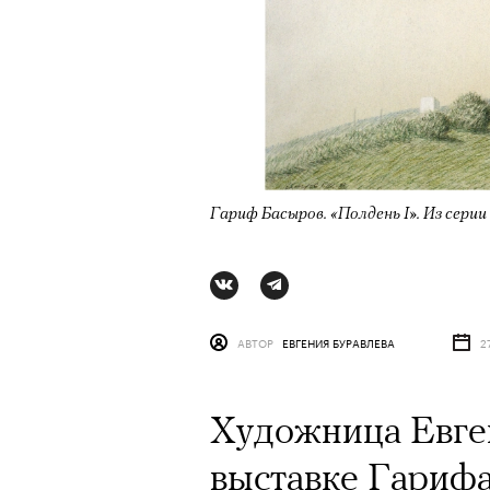
Гариф Басыров. «Полдень I». Из сер
АВТОР
ЕВГЕНИЯ БУРАВЛЕВА
2
АВТОР
ВАЛЕРИЯ ДАВЫДОВА-КАЛАШНИК
Художница Евге
выставке Гарифа