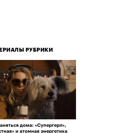
ЕРИАЛЫ РУБРИКИ
ЕРИАЛЫ РУБРИКИ
аняться дома: «Супергерл»,
да как лекарство: как
тная» и атомная энергетика
улки стали новой формой