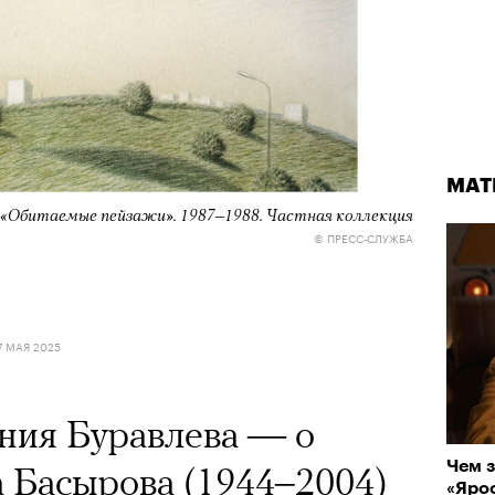
МАТ
МАТ
ии «Обитаемые пейзажи». 1987–1988. Частная коллекция
© ПРЕСС-СЛУЖБА
Группа альпинистов поднимается на Эльбрус
© НИКИТА ШЕЛАЙКИН / PEXELS
7 МАЯ 2025
06 АВГУСТА 2026
ния Буравлева — о
Чем з
Приро
 Басырова (1944–2004)
«Ярос
прог