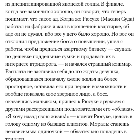
из дисциплинированной японской толпы. В финале,
когда все закончится хорошо, он говорит, что теперь
понимает, что такое ад. Когда же Рюсуке (Масаки Суда)
работал на фабрике и жил в крошечной квартирке, об
аде он не думал, ибо все у него было хорошо. Но вот он
отклонил предложение босса о повышении, ушел с
работы, чтобы предаться азартному бизнесу — скупать
по дешевке поддельные сумки и продавать их в
интернете втридорога, — и начался страшный кошмар.
Расплата не заставила себя долго ждать: девушка,
обрадовавшаяся поначалу смене жилья на более
просторное, оставила его при первой возможности и
вообще показала свое звериное лицо, а босс,
оказавшись маньяком, пришел к Рюсуке с ружьем с
другими рассерженными пользователями его «облака».
«Я хочу назад свою жизнь!» — кричит Рюсуке, целясь в
голову одному из бывших клиентов. Мораль: станешь
независимым одиночкой — обязательно попадешь в
триллер.