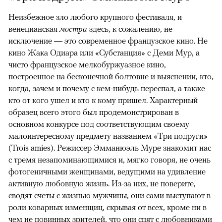
Неизбежное зло любого крупного фестиваля, и
венецианская
мостра
здесь, к сожалению, не
исключение — это современное французское кино. Не
кино Жака Одиара или «Субстанция» с Деми Мур, а
чисто французское мелкобуржуазное кино,
построенное на бесконечной болтовне и выяснении, кто,
когда, зачем и почему с кем-нибудь переспал, а также
кто от кого ушел и кто к кому пришел. Характерный
образец всего этого был продемонстрирован в
основном конкурсе под соответствующим своему
малоинтересному предмету названием «Три подруги»
(Trois amies). Режиссер Эмманюэль Муре знакомит нас
с тремя незапоминающимися и, мягко говоря, не очень
фотогеничными женщинами, ведущими на удивление
активную любовную жизнь. Из-за них, не поверите,
сводят счеты с жизнью мужчины, они сами выступают в
роли коварных изменщиц, скрывая от всех, кроме ни в
чем не повинных зрителей, что они спят с любовниками