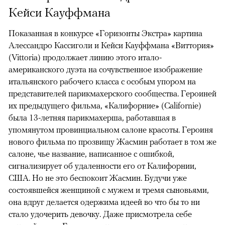
Кейси Кауффмана
Показанная в конкурсе «Горизонты Экстра» картина
Алессандро Кассиголи и Кейси Кауффмана «Виттория»
(Vittoria) продолжает линию этого итало-
американского дуэта на сочувственное изображение
итальянского рабочего класса с особым упором на
представителей парикмахерского сообщества. Героиней
их предыдущего фильма, «Калифорние» (Californie)
была 13-летняя парикмахерша, работавшая в
упомянутом провинциальном салоне красоты. Героиня
нового фильма по прозвищу Жасмин работает в том же
салоне, чье название, написанное с ошибкой,
сигнализирует об удаленности его от Калифорнии,
США. Но не это беспокоит Жасмин. Будучи уже
состоявшейся женщиной с мужем и тремя сыновьями,
она вдруг делается одержима идеей во что бы то ни
стало удочерить девочку. Даже присмотрела себе