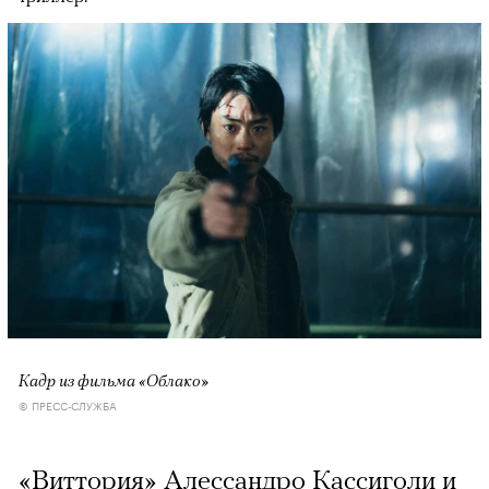
Кадр из фильма «Облако»
© ПРЕСС-СЛУЖБА
«Виттория» Алессандро Кассиголи и