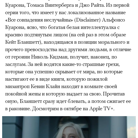
Куарона, Томаса Винтерберга и Джо Райта. Из первой
серии того, что имеет у нас локализованное название
«Все совпадения неслучайны» (Disclaimer) Альфонсо
Куарона, ясно, что богатая белая интеллектуалка с
красиво подтянутым лицом (на сей раз в этом образе
Кейт Бланшетт), находящаяся в позиции морального и
прочего превосходства над другими людьми, в отличие
от героини Николь Кидман, получит, наконец, по
заслугам. За ней водятся какие-то страшные грехи,
которые она успешно скрывает от мира, но которые
настигают ее в виде книги, которую пожилой
мизантроп Кевин Клайн находит в комнате своей
покойной жены и которую выдает за свою. Прочитав
оную, Бланшетт сразу идет блевать, а потом сжигает ее
в раковине. Досмотрим в октябре на Apple TV+.