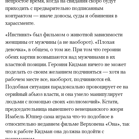
непростое время, когда на свидания скоро будут
приходить с предварительно подписанным
контрактом — иначе доносы, суды и обвинения в
харассменте.
«Инстинкт» был фильмом о животной зависимости
женщины от мужчины (а не наоборот). «Плохая
девочка», в общем, о том же. При том что героини
обеих картин возвышаются над мужчинами в их
властной позиции. Героиня Кидман ничего не может
поделать со своим желанием подчиняться — хотя на
рабочем месте все, наоборот, подчиняются ей.
Подобная ситуация парадоксально провоцирует ее на
серийный абьюз власти, и она умело манипулирует
людьми с помощью своих «полномочий». Кстати,
председательница нынешнего венецианского жюри
Изабель Юппер сама играла что-то подобное в
относительно недавнем фильме Верховена «Она», так
что к работе Кидман она должна подойти с
пониманием.