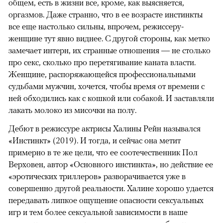
общем, есть в жизни все, кроме, как выясняется,
оргазмов. Даже странно, что в ее возрасте инстинкты
все еще настолько сильны, впрочем, режиссеру-
женщине тут явно виднее. С другой стороны, как метко
замечает интерн, их странные отношения — не столько
про секс, сколько про перетягивание каната власти.
Женщине, распоряжающейся профессиональными
судьбами мужчин, хочется, чтобы время от времени с
ней обходились как с кошкой или собакой. И заставляли
лакать молоко из мисочки на полу.
Дебют в режиссуре актрисы Халины Рейн назывался
«Инстинкт» (2019). И тогда, и сейчас она метит
примерно в те же цели, что ее соотечественник Пол
Верховен, автор «Основного инстинкта», но действие ее
«эротических триллеров» разворачивается уже в
совершенно другой реальности. Халине хорошо удается
передавать липкое ощущение опасности сексуальных
игр и тем более сексуальной зависимости в наше