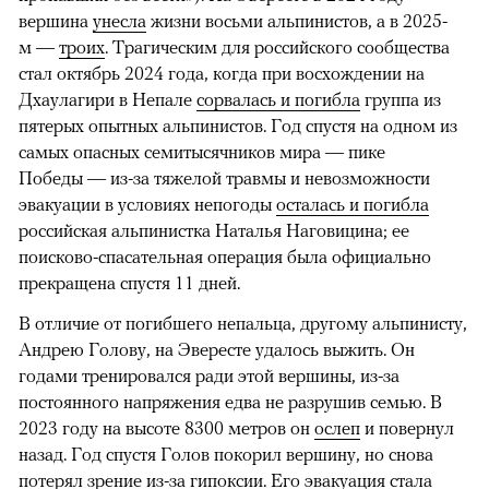
вершина
унесла
жизни восьми альпинистов, а в 2025-
м —
троих
. Трагическим для российского сообщества
стал октябрь 2024 года, когда при восхождении на
Дхаулагири в Непале
сорвалась и погибла
группа из
пятерых опытных альпинистов. Год спустя на одном из
самых опасных семитысячников мира — пике
Победы — из-за тяжелой травмы и невозможности
эвакуации в условиях непогоды
осталась и погибла
российская альпинистка Наталья Наговицина; ее
поисково-спасательная операция была официально
прекращена спустя 11 дней.
В отличие от погибшего непальца, другому альпинисту,
Андрею Голову, на Эвересте удалось выжить. Он
годами тренировался ради этой вершины, из-за
постоянного напряжения едва не разрушив семью. В
2023 году на высоте 8300 метров он
ослеп
и повернул
назад. Год спустя Голов покорил вершину, но снова
потерял зрение из-за гипоксии. Его эвакуация стала