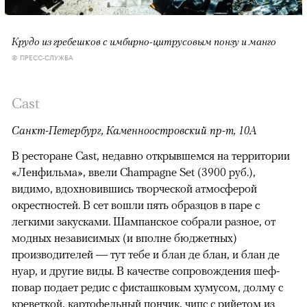
Крудо из гребешков с имбирно-цитрусовым понзу и манго
© ПРЕСС-СЛУЖБА
Cast
Санкт-Петербург, Каменноостровский пр-т, 10А
В ресторане Cast, недавно открывшемся на территории
«Ленфильма», ввели Champagne Set (3900 руб.),
видимо, вдохновившись творческой атмосферой
окрестностей. В сет вошли пять образцов в паре с
легкими закусками. Шампанское собрали разное, от
модных независимых (и вполне бюджетных)
производителей — тут тебе и блан де блан, и блан де
нуар, и другие виды. В качестве сопровождения шеф-
повар подает редис с фисташковым хумусом, долму с
креветкой, картофельный пончик, чипс с рийетом из