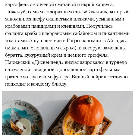
картофель с копченой сметаной и икрой хариуса.
Пожалуй, самым колоритным стал «Сахалин», который
запомнился шефу скалистыми пляжами, усыпанными
крабовыми панцирями и клешнями. Получилась
фаланга краба с шафрановым сабайоном и пикантными
томатами. А путешествии в Гагры напомнит «Айладж»
(мамалыга с локальным сыром), в которую замешаны
буратта, кукурузный крем и немного трюфеля.
Парижский «Диснейленд» визуализировался в турнедо
с томленой говядиной, дополненное картофельным
гратеном с кусочком фуа-гра. Винный пейринг отлично
подходит к каждому блюду.