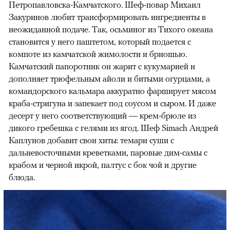
Петропавловска-Камчатского. Шеф-повар Михаил
Закуринов любит трансформировать ингредиенты в
неожиданной подаче. Так, осьминог из Тихого океана
становится у него паштетом, который подается с
компоте из камчатской жимолости и бриошью.
Камчатский папоротник он жарит с кукумарией и
дополняет трюфельным айоли и битыми огурцами, а
командорского кальмара аккуратно фарширует мясом
краба-стригуна и запекает под соусом и сыром. И даже
десерт у него соответствующий — крем-брюле из
дикого гребешка с гелями из ягод. Шеф Simach Андрей
Каплунов добавит свои хиты: темари суши с
дальневосточными креветками, паровые дим-самы с
крабом и черной икрой, палтус с бок чой и другие
блюда.