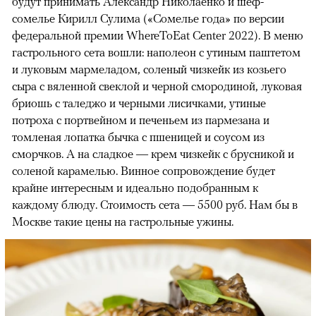
будут принимать Александр Николаенко и шеф-
сомелье Кирилл Сулима («Сомелье года» по версии
федеральной премии WhereToEat Center 2022). В меню
гастрольного сета вошли: наполеон с утиным паштетом
и луковым мармеладом, соленый чизкейк из козьего
сыра с вяленной свеклой и черной смородиной, луковая
бриошь с таледжо и черными лисичками, утиные
потроха с портвейном и печеньем из пармезана и
томленая лопатка бычка с пшеницей и соусом из
сморчков. А на сладкое — крем чизкейк с брусникой и
соленой карамелью. Винное сопровождение будет
крайне интересным и идеально подобранным к
каждому блюду. Стоимость сета — 5500 руб. Нам бы в
Москве такие цены на гастрольные ужины.