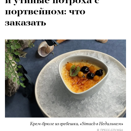
и утиные потроха с
портвейном: что
заказать
Крем-брюле из гребешка, «Simach в Недальнем»
© ПРЕСС-СЛУЖБА