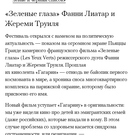
«Зеленые глаза» Фанни Лиатар и
Жереми Труиля
Фестиваль открылся с намеком на политическую
актуальность — показом на огромном экране Пьяццы
Гранде камерного французского фильма «Зеленые
глаза» (Les Yeux Verts) режиссерского дуэта Фанни
Лиатар и Жереми Труиля. Прошлая
их кинолента «Гагарин» — отнюдь не байопик первого
космонавта в мире, а хроника сноса многоквартирного
комплекса на парижской окраине, которому было
присвоено его имя.
Новый фильм уступает «Гагарину» в оригинальности:
мы уже видели кино про детей из эмигрантских семей
(даже российских), которые впадали в кому. В этом
случае проблема со здоровьем касается синдрома
отстраненности, или резигнации, —