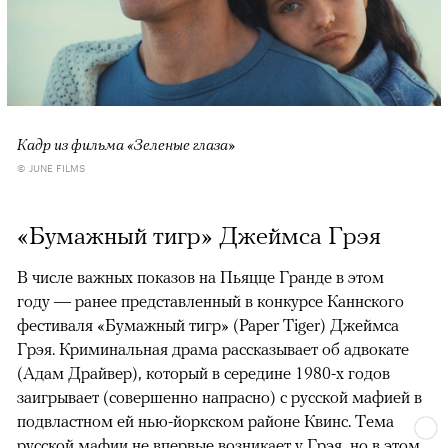
Кадр из фильма «Зеленые глаза»
© JUNE FILMS
«Бумажный тигр» Джеймса Грэя
В числе важных показов на Пьяцце Гранде в этом
году — ранее представленный в конкурсе Каннского
фестиваля «Бумажный тигр» (Paper Tiger) Джеймса
Грэя. Криминальная драма рассказывает об адвокате
(Адам Драйвер), который в середине 1980-х годов
заигрывает (совершенно напрасно) с русской мафией в
подвластном ей нью-йоркском районе Квинс. Тема
русской мафии не впервые возникает у Грэя, но в этом