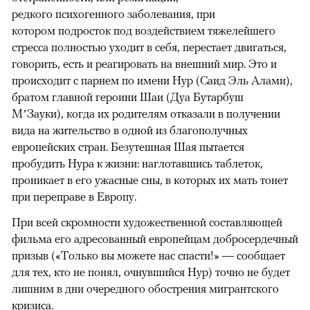
редкого психогенного заболевания, при
котором подросток под воздействием тяжелейшего
стресса полностью уходит в себя, перестает двигаться,
говорить, есть и реагировать на внешний мир. Это и
происходит с парнем по имени Нур (Саид Эль Алами),
братом главной героини Шаи (Дуа Бутарбуш
М’Зауки), когда их родителям отказали в получении
вида на жительство в одной из благополучных
европейских стран. Безутешная Шая пытается
пробудить Нура к жизни: наглотавшись таблеток,
проникает в его ужасные сны, в которых их мать тонет
при переправе в Европу.
При всей скромности художественной составляющей
фильма его адресованный европейцам добросердечный
призыв («Только вы можете нас спасти!» — сообщает
для тех, кто не понял, очнувшийся Нур) точно не будет
лишним в дни очередного обострения мигрантского
кризиса.