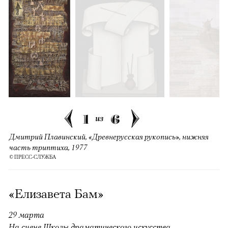
1
6
из
Дмитрий Плавинский, «Древнерусская рукопись», нижняя
часть триптиха, 1977
© ПРЕСС-СЛУЖБА
«Елизавета Бам»
29 марта
На сцене Школы драматического искусства