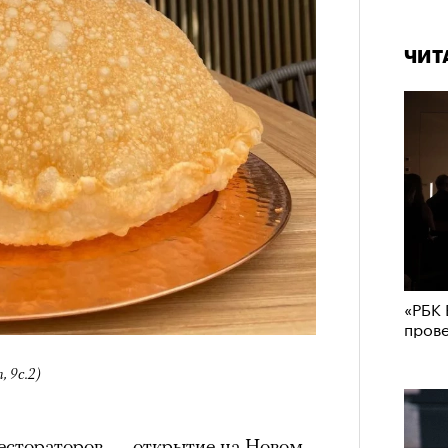
ЧИТ
«РБК 
пров
 9с.2)
рестораторов — открытие на Новом