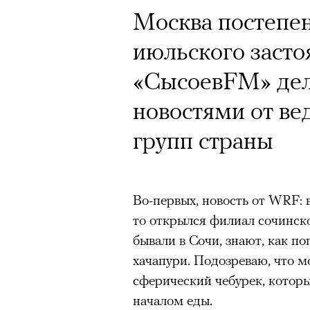
Москва постепен
июльского засто
«СысоевFM» дел
новостями от ве
групп страны
Во-первых, новость от WRF: 
то открылся филиал сочинск
бывали в Сочи, знают, как п
хачапури. Подозреваю, что 
сферический чебурек, котор
началом еды.