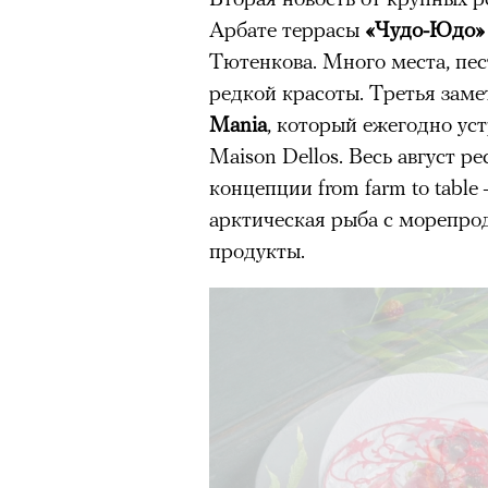
Арбате террасы
«Чудо-Юдо»
Тютенкова. Много места, пес
редкой красоты. Третья зам
Mania
, который ежегодно ус
Maison Dellos. Весь август р
концепции from farm to table
арктическая рыба с морепро
продукты.