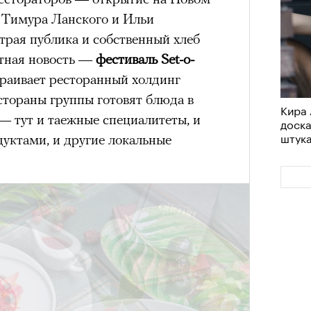
Тимура Ланского и Ильи
трая публика и собственный хлеб
етная новость —
фестиваль Set-o-
траивает ресторанный холдинг
естораны группы готовят блюда в
Кира 
 — тут и таежные специалитеты, и
доск
штук
дуктами, и другие локальные