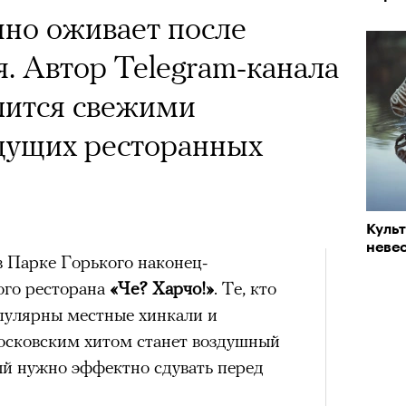
но оживает после
я. Автор Telegram-канала
ится свежими
дущих ресторанных
Куль
невес
в Парке Горького наконец-
ого ресторана
«Че? Харчо!»
. Те, кто
опулярны местные хинкали и
московским хитом станет воздушный
ый нужно эффектно сдувать перед