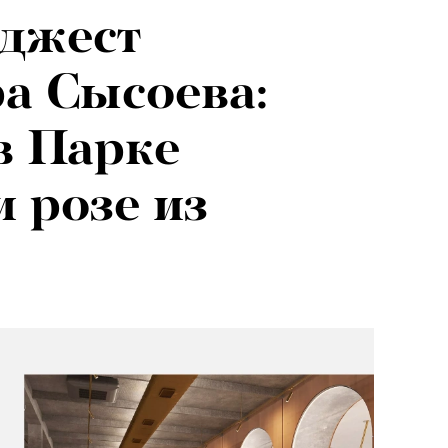
джест
а Сысоева:
в Парке
и розе из