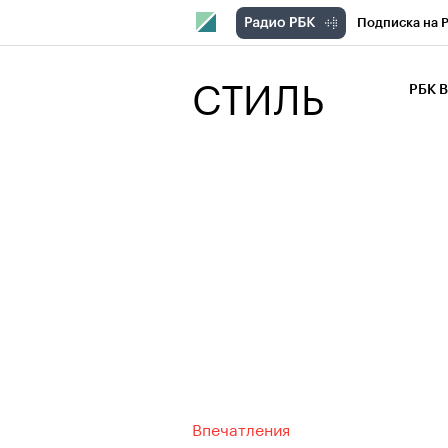
Подписка на 
РБК Компани
СТИЛЬ
РБК 
РБК Курсы
РБК Бизнес-с
Спецпроекты
Экономика
Впечатления