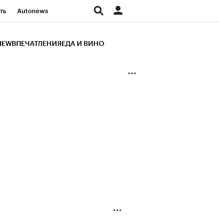
ть
Autonews
К Образование
IEW
ВПЕЧАТЛЕНИЯ
ЕДА И ВИНО
д
Стиль
Крипто
и
Франшизы
Газета
ов
Политика
ты