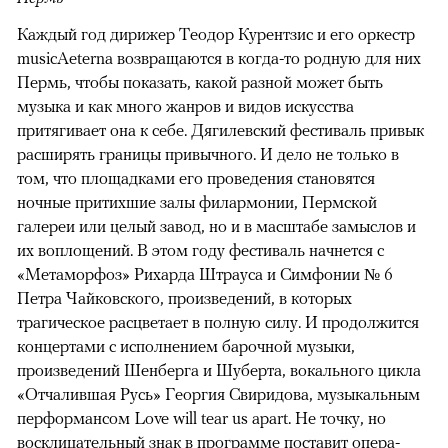
Каждый год дирижер Теодор Курентзис и его оркестр
musicAeterna возвращаются в когда-то родную для них
Пермь, чтобы показать, какой разной может быть
музыка и как много жанров и видов искусства
притягивает она к себе. Дягилевский фестиваль привык
расширять границы привычного. И дело не только в
том, что площадками его проведения становятся
ночные притихшие залы филармонии, Пермской
галереи или целый завод, но и в масштабе замыслов и
их воплощений. В этом году фестиваль начнется с
«Метаморфоз» Рихарда Штрауса и Симфонии № 6
Петра Чайковского, произведений, в которых
трагическое расцветает в полную силу. И продолжится
концертами с исполнением барочной музыки,
произведений Шенберга и Шуберта, вокального цикла
«Отчалившая Русь» Георгия Свиридова, музыкальным
перформансом Love will tear us apart. Не точку, но
восклицательный знак в программе поставит опера-