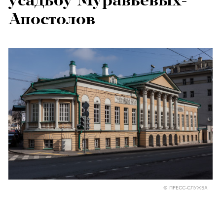
усадьбу Муравьевых-
Апостолов
© ПРЕСС-СЛУЖБА