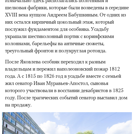
Изначально здесь располагались полотняная и
шелковая фабрики, которые были возведены в середине
XVIII века купцом Андреем Бабушкиным. От одних из
них остался кирпичный цокольный этаж, который
послужил фундаментом для особняка. Усадьбу
украшали шестиколонный портик с коринфскими
колоннами, барельефы на античные сюжеты,
треугольный фронтон и полукруглая ротонда.
После Яковлева особняк переходил к разным
владельцам и пережил наполеоновский пожар 1812
года. А с 1815 по 1826 год в усадьбе вместе с семьей
жил сенатор Иван Муравьев-Апостол, сыновья
которого участвовали в восстании декабристов в 1825
году. После трагических событий сенатор выставил дом
на продажу.