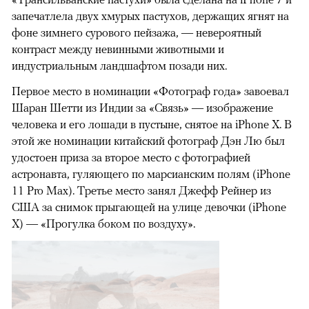
запечатлела двух хмурых пастухов, держащих ягнят на
фоне зимнего сурового пейзажа, — невероятный
контраст между невинными животными и
индустриальным ландшафтом позади них.
Первое место в номинации «Фотограф года» завоевал
Шаран Шетти из Индии за «Связь» — изображение
человека и его лошади в пустыне, снятое на iPhone X. В
этой же номинации китайский фотограф Дэн Лю был
удостоен приза за второе место с фотографией
астронавта, гуляющего по марсианским полям (iPhone
11 Pro Max). Третье место занял Джефф Рейнер из
США за снимок прыгающей на улице девочки (iPhone
X) — «Прогулка боком по воздуху».