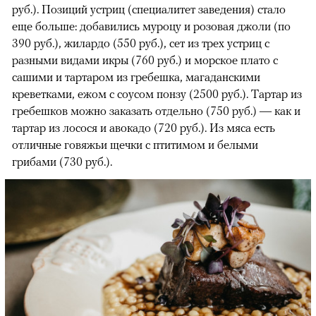
руб.). Позиций устриц (специалитет заведения) стало
еще больше: добавились муроцу и розовая джоли (по
390 руб.), жилардо (550 руб.), сет из трех устриц с
разными видами икры (760 руб.) и морское плато с
сашими и тартаром из гребешка, магаданскими
креветками, ежом с соусом понзу (2500 руб.). Тартар из
гребешков можно заказать отдельно (750 руб.) — как и
тартар из лосося и авокадо (720 руб.). Из мяса есть
отличные говяжьи щечки с птитимом и белыми
грибами (730 руб.).