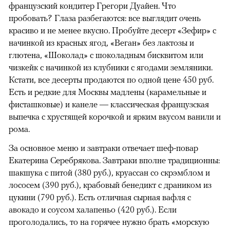
французский кондитер Грегори Дуайен. Что
пробовать? Глаза разбегаются: все выглядит очень
красиво и не менее вкусно. Пробуйте десерт «Зефир» с
начинкой из красных ягод, «Веган» без лактозы и
глютена, «Шоколад» с шоколадным бисквитом или
чизкейк с начинкой из клубники с ягодами земляники.
Кстати, все десерты продаются по одной цене 450 руб.
Есть и редкие для Москвы мадлены (карамельные и
фисташковые) и канеле — классическая французская
выпечка с хрустящей корочкой и ярким вкусом ванили и
рома.
За основное меню и завтраки отвечает шеф-повар
Екатерина Серебрякова. Завтраки вполне традиционны:
шакшука с питой (380 руб.), круассан со скрэмблом и
лососем (390 руб.), крабовый бенедикт с драником из
цукини (790 руб.). Есть отличная сырная вафля с
авокадо и соусом халапеньо (420 руб.). Если
проголодались, то на горячее нужно брать «морскую