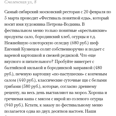
Смоленская ул., 8
Самый сибирский московский ресторан с 20 февраля по
5 марта проводит «Фестиваль понятной еды», который
носит имя художника Петрова-Водкина. В
фестивальном меню только понятные «крестьянские»
продукты: сало, бородинский хлеб, огурцы и т.д.
Нежнейшую олюторскую селедку (680 руб.) шеф
Евгений Кузнецов солит собственноручно и подает с
вареной картошкой и свежей редиской. Что еще
вкусного и питательного? Пробуйте винегрет с
балтийской килькой и бородинской заправкой (480
00:00
/
00:00
руб.), печеную картошку «по-пастушески» с копченым
салом (440 руб.), классические суточные щи с белыми
грибами (580 руб.), которые, согласно древнему
рецепту, на весь день выставляют на мороз. Хороша и
гречневая каша с мясом с икрой из соленого огурца
(940 руб.). Кстати, к заказу по фестивальному меню
полагается одна из двух десятков настоек. Наши