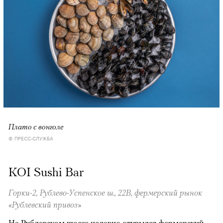
Плато с вонголе
© ПРЕСС-СЛУЖБА
KOI Sushi Bar
Горки-2, Рублево-Успенское ш., 22В, фермерский рынок
«Рублевский привоз»
На Рублевском шоссе недавно открылся фермерский