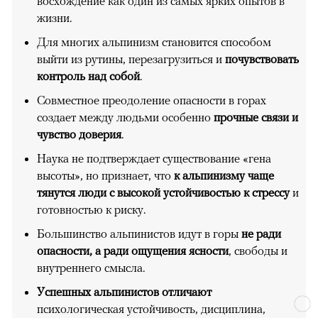
восхождение как один из самых ярких опытов в
жизни.
Для многих альпинизм становится способом
выйти из рутины, перезагрузиться и
почувствовать
контроль над собой
.
Совместное преодоление опасности в горах
создает между людьми особенно
прочные связи и
чувство доверия
.
Наука не подтверждает существование «гена
высоты», но признает, что
к альпинизму чаще
тянутся люди с высокой устойчивостью к стрессу
и
готовностью к риску.
Большинство альпинистов идут в горы
не ради
опасности, а ради ощущения ясности
, свободы и
внутреннего смысла.
Успешных альпинистов отличают
психологическая устойчивость, дисциплина,