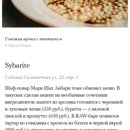
Говяжьи щечки с птитимом
© ПРЕСС-СЛУЖБА
Sybarite
Садовая-Самотечная ул., 20, стр. 1
Шеф-повар Марк Шах Акбари тоже обновил меню. В
закусках сделан акцент на необычные сочетания
ингредиентов: паштет из кролика готовится с черешней
и луковым чатни (550 руб.), буратта — с вяленой
свеклой и прошутто (650 руб.). В RAW-баре появился
тартар из говядины с кремом из батата и черной икрой
(890 руб.) и строганина из муксуна в азиатском соусе