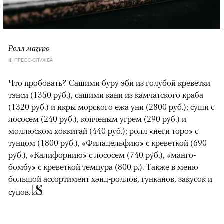
Ролл магуро
© ПРЕСС-СЛУЖБА
Что пробовать? Сашими буру эби из голубой креветки
тэнси (1350 руб.), сашими кани из камчатского краба
(1320 руб.) и икры морского ежа уни (2800 руб.); суши с
лососем (240 руб.), копченым угрем (290 руб.) и
моллюском хоккигай (440 руб.); ролл «неги торо» с
тунцом (1800 руб.), «Филадельфию» с креветкой (690
руб.), «Калифорнию» с лососем (740 руб.), «манго-
бомбу» с креветкой темпура (800 р.). Также в меню
большой ассортимент хэнд-роллов, гунканов, закусок и
супов.