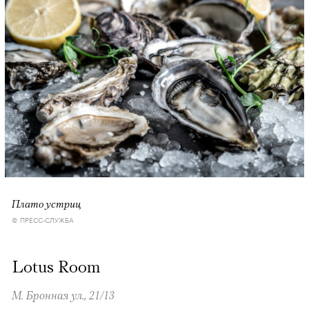
Плато устриц
© ПРЕСС-СЛУЖБА
Lotus Room
М. Бронная ул., 21/13