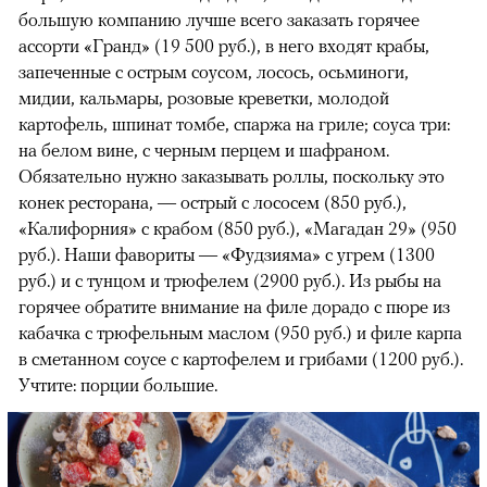
большую компанию лучше всего заказать горячее
ассорти «Гранд» (19 500 руб.), в него входят крабы,
запеченные с острым соусом, лосось, осьминоги,
мидии, кальмары, розовые креветки, молодой
картофель, шпинат томбе, спаржа на гриле; соуса три:
на белом вине, с черным перцем и шафраном.
Обязательно нужно заказывать роллы, поскольку это
конек ресторана, — острый с лососем (850 руб.),
«Калифорния» с крабом (850 руб.), «Магадан 29» (950
руб.). Наши фавориты — «Фудзияма» с угрем (1300
руб.) и с тунцом и трюфелем (2900 руб.). Из рыбы на
горячее обратите внимание на филе дорадо с пюре из
кабачка с трюфельным маслом (950 руб.) и филе карпа
в сметанном соусе с картофелем и грибами (1200 руб.).
Учтите: порции большие.