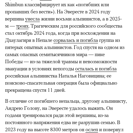
Shimbun классифицирует их как «погибших или
пропавших без вести»). На Эвересте в 2024 году
вершина
унесла
жизни восьми альпинистов, а в 2025-
м —
троих
. Трагическим для российского сообщества
стал октябрь 2024 года, когда при восхождении на
Дхаулагири в Непале
сорвалась и погибла
группа из
пятерых опытных альпинистов. Год спустя на одном из
самых опасных семитысячников мира — пике
Победы — из-за тяжелой травмы и невозможности
эвакуации в условиях непогоды
осталась и погибла
российская альпинистка Наталья Наговицина; ее
поисково-спасательная операция была официально
прекращена спустя 11 дней.
В отличие от погибшего непальца, другому альпинисту,
Андрею Голову, на Эвересте удалось выжить. Он
годами тренировался ради этой вершины, из-за
постоянного напряжения едва не разрушив семью. В
2023 году на высоте 8300 метров он
ослеп
и повернул