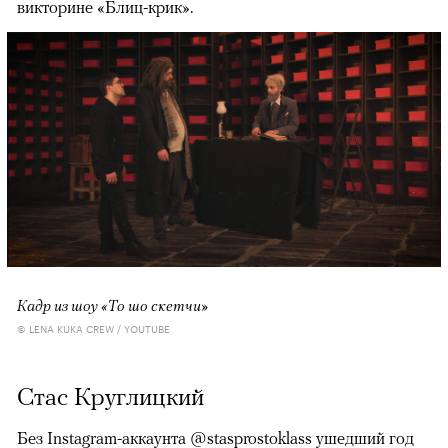
викторине «Блиц-крик».
Кадр из шоу «То шо скетчи»
© LENA KUKA CREW / YOUTUBE
Стас Круглицкий
Без Instagram-аккаунта @stasprostoklass ушедший год