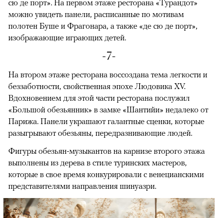
сю де порт». На первом этаже ресторана «Турандот»
можно увидеть панели, расписанные по мотивам
полотен Буше и Фрагонара, а также «де сю де порт»,
изображающие играющих детей.
-7-
На втором этаже ресторана воссоздана тема легкости и
беззаботности, свойственная эпохе Людовика XV.
Вдохновением для этой части ресторана послужил
«Большой обезьянник» в замке «Шантийи» недалеко от
Парижа. Панели украшают галантные сценки, которые
разыгрывают обезьяны, передразнивающие людей.
Фигуры обезьян-музыкантов на карнизе второго этажа
выполнены из дерева в стиле туринских мастеров,
которые в свое время конкурировали с венецианскими
представителями направления шинуазри.