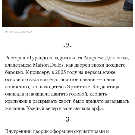
© ПРЕСС-СЛУЖБА
-2-
Ресторан «Турандот» задумывался Андреем Деллосом,
владельцем Maison Dellos, как дворец эпохи позднего
барокко. К примеру, в 2005 году на первом этаже
основного зала восседал золотой павлин —точная
копия того, что находится в Эрмитаже. Когда птица
оживала и начинала двигать головой, хлопать
крыльями и раскрывать хвост, было принято загадывать
желания. Каждый вечер в зале звучала арфа.
00:00
/
00:00
-3-
Внутренний дворик оформлен скульптурами и