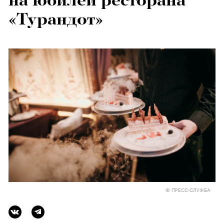
на юбилей ресторана
«Турандот»
© ПРЕСС-СЛУЖБА