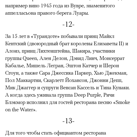
например вино 1945 года из Вувре, знаменитого
аппелласьона правого берега Луары.
-12-
За 15 лет в «Турандоте» побывали принц Майкл
Кентский (двоюродный брат королевы Елизаветы II) и
Алоиз, принц Лихтенштейна, Шакира, участники
группы Queen, Ален Делон, Дэвид Линч, Монсеррат
Кабалье, Мишель Легран, Эштон Катчер и Шерон
Стоун, а также Сара Джессика Паркер, Хью Джекман,
Пол Маккартни, Скарлетт Йохансон, Джонни Депп,
Мик Джаггер и супруги Венсан Кассель и Тина Кунаки.
А когда здесь ужинала группа Deep Purple, Ричи
Блэкмор исполнил для гостей ресторана песню «Smoke
on the Water».
-13-
Для того чтобы стать официантом ресторана