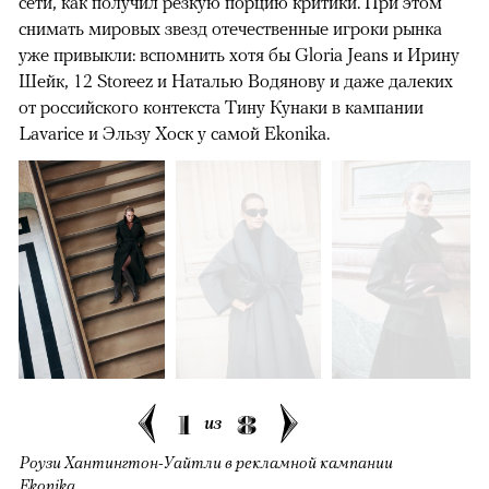
сети, как получил резкую порцию критики. При этом
снимать мировых звезд отечественные игроки рынка
уже привыкли: вспомнить хотя бы Gloria Jeans и Ирину
Шейк, 12 Storeez и Наталью Водянову и даже далеких
от российского контекста Тину Кунаки в кампании
Lavarice и Эльзу Хоск у самой Ekonika.
1
8
из
Роузи Хантингтон-Уайтли в рекламной кампании
Ekonika