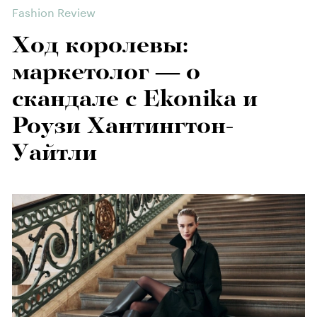
Fashion Review
Ход королевы:
маркетолог — о
скандале с Ekonika и
Роузи Хантингтон-
Уайтли