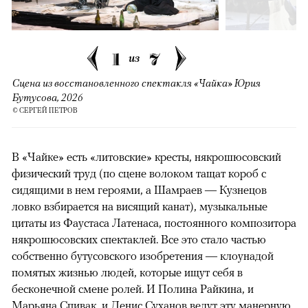
1
7
из
Сцена из восстановленного спектакля «Чайка» Юрия
Бутусова, 2026
© СЕРГЕЙ ПЕТРОВ
В «Чайке» есть «литовские» кресты, някрошюсовский
физический труд (по сцене волоком тащат короб с
сидящими в нем героями, а Шамраев — Кузнецов
ловко взбирается на висящий канат), музыкальные
цитаты из Фаустаса Латенаса, постоянного композитора
някрошюсовских спектаклей. Все это стало частью
собственно бутусовского изобретения — клоунадой
помятых жизнью людей, которые ищут себя в
бесконечной смене ролей. И Полина Райкина, и
Марьяна Спивак, и Денис Суханов ведут эту манерную,