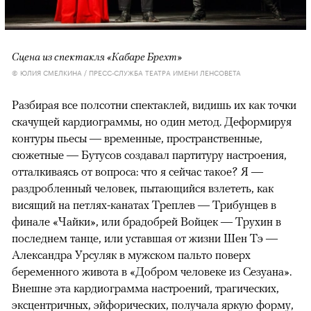
Сцена из спектакля «Кабаре Брехт»
© ЮЛИЯ СМЕЛКИНА / ПРЕСС-СЛУЖБА ТЕАТРА ИМЕНИ ЛЕНСОВЕТА
Разбирая все полсотни спектаклей, видишь их как точки
скачущей кардиограммы, но один метод. Деформируя
контуры пьесы — временные, пространственные,
сюжетные — Бутусов создавал партитуру настроения,
отталкиваясь от вопроса: что я сейчас такое? Я —
раздробленный человек, пытающийся взлететь, как
висящий на петлях-канатах Треплев — Трибунцев в
финале «Чайки», или брадобрей Войцек — Трухин в
последнем танце, или уставшая от жизни Шен Тэ —
Александра Урсуляк в мужском пальто поверх
беременного живота в «Добром человеке из Сезуана».
Внешне эта кардиограмма настроений, трагических,
эксцентричных, эйфорических, получала яркую форму,