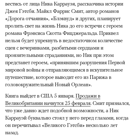
вестись от лица Ника Каррауэя, рассказчика истории
Джея Гэтсби. Майкл Фаррис Смит, автор романов
«Дорога отчаяния», «Блэквуд» и других, планирует
пролить свет на жизнь Ника до его встречи с героем
романа Фрэнсиса Скотта Фицджеральда. Приквел
нельзя будет упрекнуть в недостаточном количестве
сцен с вечеринками, разбитыми сердцами и
пронзительными страданиями, но Ник при этом
предстанет героем, «принявшим разрушения Первой
мировой войны и отправляющимся в искупительное
путешествие, которое выводит его из Парижа в
головокружительный Новый Орлеан».
Книга выйдет в США 5 января.
Продажи в
Великобритании начнутся 25 февраля
. Смит признался,
что уже давно ждет подобной возможности, а Ник
Каррауэй буквально стоял у него перед глазами, когда
он перечитывал «Великого Гэтсби» несколько лет
назад.