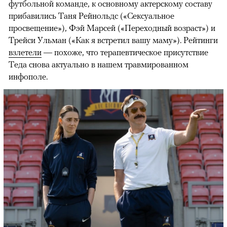
футбольной команде, к основному актерскому составу
прибавились Таня Рейнольдс («Сексуальное
просвещение»), Фэй Марсей («Переходный возраст») и
00:00
/
00:00
Трейси Ульман («Как я встретил вашу маму»). Рейтинги
взлетели
— похоже, что терапевтическое присутствие
Теда снова актуально в нашем травмированном
инфополе.