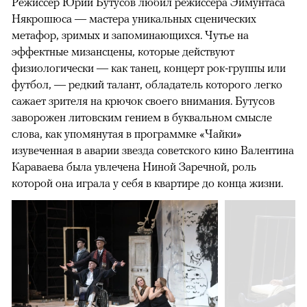
Режиссер Юрий Бутусов любил режиссера Эймунтаса
Някрошюса — мастера уникальных сценических
метафор, зримых и запоминающихся. Чутье на
эффектные мизансцены, которые действуют
физиологически — как танец, концерт рок-группы или
футбол, — редкий талант, обладатель которого легко
сажает зрителя на крючок своего внимания. Бутусов
заворожен литовским гением в буквальном смысле
слова, как упомянутая в программке «Чайки»
изувеченная в аварии звезда советского кино Валентина
Караваева была увлечена Ниной Заречной, роль
которой она играла у себя в квартире до конца жизни.