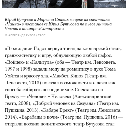
Юрий Бутусов и Марьяна Спивак в сцене из спектакля
«Чайка» в постановке Юрия Бутусова по пьесе Антона
Чехова в театре «Сатирикон»
© АЛЕКСАНДР КУРОВ / ТАСС
«В ожидании Годо» вернул тренд на клошарский стиль,
гранж-эстетику и игру, обнуляющую любой пафос.
«Войцек» и «Калигула» (оба — Театр им. Ленсовета,
1997 и 1998) задали моду на романтику в духе Тома
Уэйтса и красоту зла. «Макбет. Кино» (Театр им.
Ленсовета, 2013) показал возможности коллажа как
способа собирать несоединимое. Спектакли по
Брехту — «Человек = Человек» (Александринский
театр, 2008), «Добрый человек из Сезуана» (Театр им.
Пушкина, 2013), «Кабаре Брехт» (Театр им. Ленсовета,
2014), «Барабаны в ночи» (Театр им. Пушкина, 2016) —
открыли поэзию политического: театр Бутусова стал