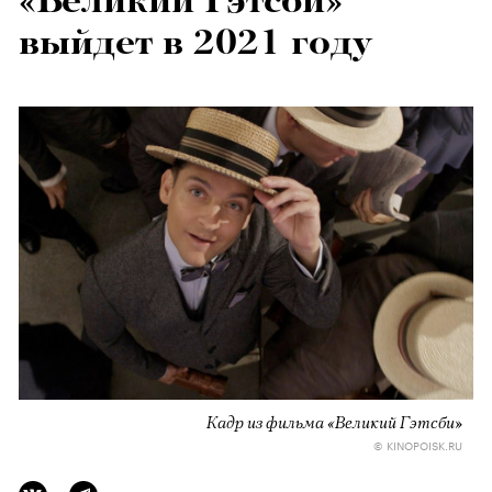
«Великий Гэтсби»
выйдет в 2021 году
Кадр из фильма «Великий Гэтсби»
© KINOPOISK.RU