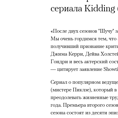
Кинокритик Стас
Почему для одни
сериала Kidding 
первых показах 
горы становится
темы
готовы снова ри
«После двух сезонов "Шучу" 
Психологи и аль
Мы очень гордимся тем, что 
высота меняет ч
получивший признание крити
Джима Керри, Дейва Холсте
тянет с новой си
Подписывайтесь на телег
Гондри и весь актерский сос
— цитирует заявление Showt
Сериал о популярном ведущ
Зеленые глаза» Фанни Лиат
(мистере Пиклзе), который в
«Бумажный тигр» Джеймса 
Подписывайтесь на телег
преодолевать жизненные труд
«Охота» Уэйна Вапимуквы
года. Премьера второго сезо
Ретроспектива «Красное и че
сезона состоят из десяти эп
список»