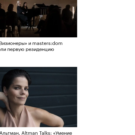
Визионеры» и masters:dom
ели первую резиденцию
Визионеры» и masters:dom
т ли человек прожить 180 лет:
ели первую резиденцию
ает Станислав Скакун
Альтман, Altman Talks: «Умение