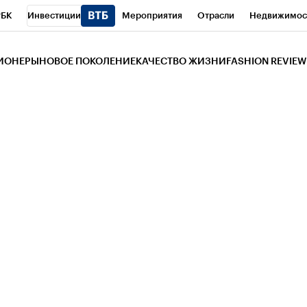
РБК
Инвестиции
Мероприятия
Отрасли
Недвижимос
и
Телеканал
РБК Вино
Спорт
Школа управления РБК
РБ
ЗИОНЕРЫ
НОВОЕ ПОКОЛЕНИЕ
КАЧЕСТВО ЖИЗНИ
FASHION REVIEW
РБК Life
Тренды
Визионеры
Национальные проекты
Горо
 Бизнес-среда
Дискуссионный клуб
Исследования
Кредитны
Газета
Спецпроекты СПб
Конференции СПб
Спецпроекты
трагентов
Политика
Экономика
Бизнес
Технологии и мед
ой валюты