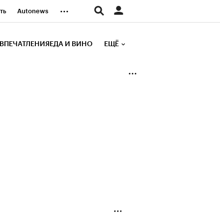
...
ть
Autonews
К Образование
ВПЕЧАТЛЕНИЯ
ЕДА И ВИНО
ЕЩЁ
д
Стиль
е рейтинги
иа
Финансы