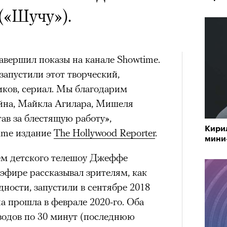
 Тыркин рассказывает о
х первое восхождение в
тера
(«Шучу»).
на остросоциальные
 последним, а другие
сковать жизнью?
завершил показы на канале Showtime.
пинисты объясняют, как
запустили этот творческий,
еловека и почему к ней
ков, сериал. Мы благодарим
йна, Майкла Агилара, Мишеля
лой
рам-канал «РБК Стиль»
тав за блестящую работу»,
Кири
Лока
ime издание
The Hollywood Reporter
.
мини
Корей
Поче
взро
ем детского телешоу Джеффе
ар и Жереми Труиля
 эфире рассказывал зрителям, как
Грэя
рам-канал «РБК Стиль»
ности, запустили в сентябре 2018
на прошла в феврале 2020-го. Оба
рное: голливудские левые и черный
изодов по 30 минут (последнюю