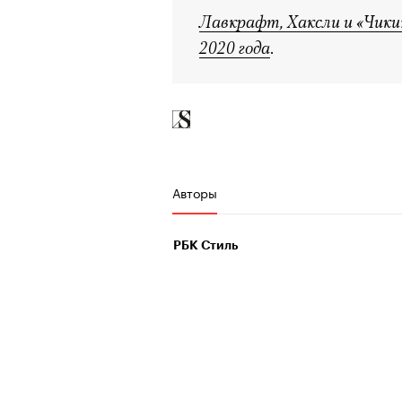
человеком, дважды покоривш
Лавкрафт, Хаксли и «Чики
очнувшийся Нур) точно не б
планеты без использования к
2020 года
.
обострения мигрантского кри
Адресованн
добросерд
Авторы
точно не б
00:00
/
00:00
РБК Стиль
дни очередн
мигрантск