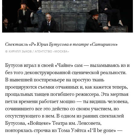
Спектакль «Р» Юрия Бутусова в театре «Сатирикон»
© КИРИЛЛ ЗЫКОВ / АГЕНТСТВО «МОСКВА»
Бутусов играл в своей «Чайке» сам — выламываясь из и
без того деконструированной сценической реальности.
В нынешней постпремьере на простую ткань
проецируются съемки отчаянных и, как кажется теперь,
прощальных танцев погибшего режиссера. Эта мертвая
петля времени работает мощно — ты видишь человека,
сочинившего все это действо со своим участием, но
отсутствующего в нем. В одном из ранних спектаклей
Бутусова, «Войцеке» Театра им. Ленсовета,
повторялась строчка из Тома Уэйтса «I’ll be gone» —