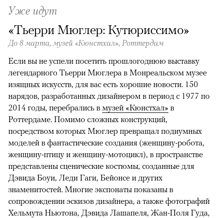
Уже идут
«Тьерри Мюглер: Кутюриссимо»
До 8 марта,
музей «Кюнстхал», Роттердам
Если вы не успели посетить прошлогоднюю выставку
легендарного Тьерри Мюглера в Монреальском музее
изящных искусств, для вас есть хорошие новости. 150
нарядов, разработанных дизайнером в период с 1977 по
2014 годы, перебрались в
музей «Кюнстхал»
в
Роттердаме. Помимо сложных конструкций,
посредством которых Мюглер превращал подиумных
моделей в фантастические создания (женщину-робота,
женщину-птицу и женщину-мотоцикл), в пространстве
представлены сценические костюмы, созданные для
Дэвида Боуи, Леди Гаги, Бейонсе и других
знаменитостей. Многие экспонаты показаны в
сопровождении эскизов дизайнера, а также фотографий
Хельмута Ньютона, Дэвида Лашапеля, Жан-Поля Гуда,