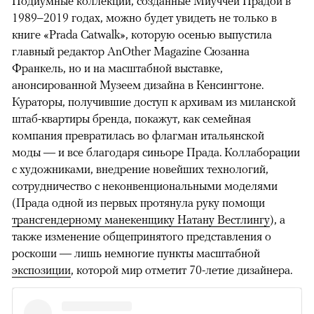
Подиумные коллекции, созданные Миуччей Прадой в
1989–2019 годах, можно будет увидеть не только в
книге «Prada Catwalk», которую осенью выпустила
главный редактор AnOther Magazine Сюзанна
Франкель, но и на масштабной выставке,
анонсированной Музеем дизайна в Кенсингтоне.
Кураторы, получившие доступ к архивам из миланской
штаб-квартиры бренда, покажут, как семейная
компания превратилась во флагман итальянской
моды — и все благодаря синьоре Прада. Коллаборации
с художниками, внедрение новейших технологий,
сотрудничество с неконвенциональными моделями
(Прада одной из первых протянула руку помощи
трансгендерному манекенщику Натану Вестлингу
), а
также изменение общепринятого представления о
роскоши — лишь немногие пункты масштабной
экспозиции
, которой мир отметит 70-летие дизайнера.