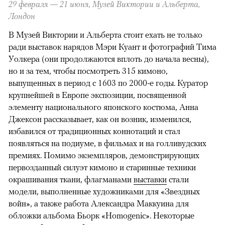
29 февраля — 21 июня,
Музей Виктории и Альберта,
Лондон
В Музей Виктории и Альберта стоит ехать не только
ради выставок нарядов Мэри Куант и фотографий Тима
Уолкера (они продолжаются вплоть до начала весны),
но и за тем, чтобы посмотреть 315 кимоно,
выпущенных в период с 1603 по 2000-е годы. Куратор
крупнейшей в Европе экспозиции, посвященной
элементу национального японского костюма, Анна
Джексон рассказывает, как он возник, изменился,
избавился от традиционных коннотаций и стал
появляться на подиуме, в фильмах и на голливудских
премиях. Помимо экземпляров, демонстрирующих
первозданный силуэт кимоно и старинные техники
окрашивания ткани, флагманами
выставки
стали
модели, выполненные художниками для «Звездных
войн», а также работа Александра Маккуина для
обложки альбома Бьорк «Homogenic». Некоторые