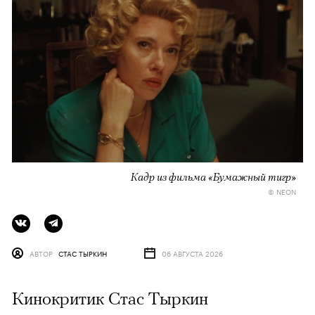
Кадр из фильма «Бумажный тигр»
© NEON
АВТОР
СТАС ТЫРКИН
06 АВГУСТА 2026
Кинокритик Стас Тыркин