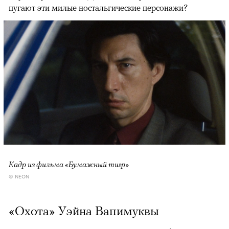
пугают эти милые ностальгические персонажи?
Кадр из фильма «Бумажный тигр»
© NEON
«Охота» Уэйна Вапимуквы