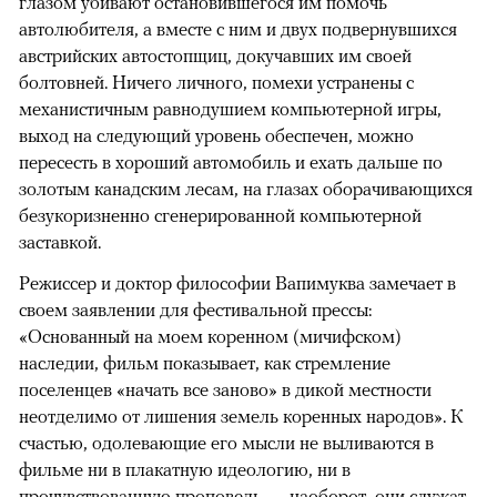
глазом убивают остановившегося им помочь
автолюбителя, а вместе с ним и двух подвернувшихся
австрийских автостопщиц, докучавших им своей
болтовней. Ничего личного, помехи устранены с
механистичным равнодушием компьютерной игры,
выход на следующий уровень обеспечен, можно
пересесть в хороший автомобиль и ехать дальше по
золотым канадским лесам, на глазах оборачивающихся
безукоризненно сгенерированной компьютерной
заставкой.
Режиссер и доктор философии Вапимуква замечает в
своем заявлении для фестивальной прессы:
«Основанный на моем коренном (мичифском)
наследии, фильм показывает, как стремление
поселенцев «начать все заново» в дикой местности
неотделимо от лишения земель коренных народов». К
счастью, одолевающие его мысли не выливаются в
фильме ни в плакатную идеологию, ни в
прочувствованную проповедь — наоборот, они служат