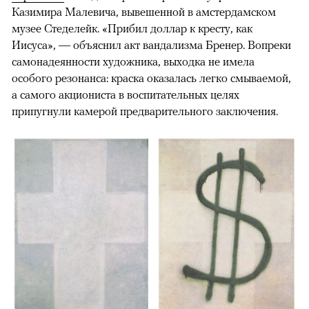
Казимира Малевича, вывешенной в амстердамском
музее Стеделейк. «Прибил доллар к кресту, как
Иисуса», — объяснил акт вандализма Бренер. Вопреки
самонадеянности художника, выходка не имела
особого резонанса: краска оказалась легко смываемой,
00:00
/
00:00
а самого акциониста в воспитательных целях
припугнули камерой предварительного заключения.