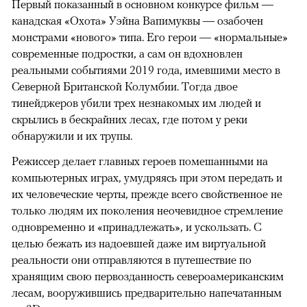
Первый показанный в основном конкурсе фильм —
канадская «Охота» Уэйна Вапимуквы — озабочен
монстрами «нового» типа. Его герои — «нормальные»
современные подростки, а сам он вдохновлен
реальными событиями 2019 года, имевшими место в
Северной Британской Колумбии. Тогда двое
тинейджеров убили трех незнакомых им людей и
скрылись в бескрайних лесах, где потом у реки
обнаружили и их трупы.
Режиссер делает главных героев помешанными на
компьютерных играх, умудряясь при этом передать и
их человеческие черты, прежде всего свойственное не
только людям их поколения неочевидное стремление
одновременно и «принадлежать», и ускользать. С
целью бежать из надоевшей даже им виртуальной
реальности они отправляются в путешествие по
хранящим свою первозданность североамериканским
лесам, вооружившись предварительно напечатанным