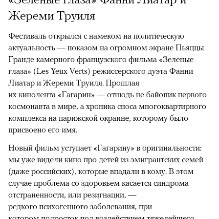
Жереми Труиля
Фестиваль открылся с намеком на политическую
актуальность — показом на огромном экране Пьяццы
Гранде камерного французского фильма «Зеленые
глаза» (Les Yeux Verts) режиссерского дуэта Фанни
Лиатар и Жереми Труиля. Прошлая
их кинолента «Гагарин» — отнюдь не байопик первого
космонавта в мире, а хроника сноса многоквартирного
комплекса на парижской окраине, которому было
присвоено его имя.
Новый фильм уступает «Гагарину» в оригинальности:
мы уже видели кино про детей из эмигрантских семей
(даже российских), которые впадали в кому. В этом
случае проблема со здоровьем касается синдрома
отстраненности, или резигнации, —
редкого психогенного заболевания, при
котором подросток под воздействием тяжелейшего