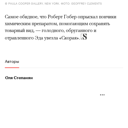
© PAULA COOPER GALLERY, NEW YORK. ФОТО: GEOFFREY CLEMENTS
Cамое обидное, что Роберт Гобер опрыскал пончики
химическим препаратом, помогающим сохранять
товарный вид, — голодного, обруганного и
отравленного Эда увезла «Скорая».
Авторы
Оля Степанян