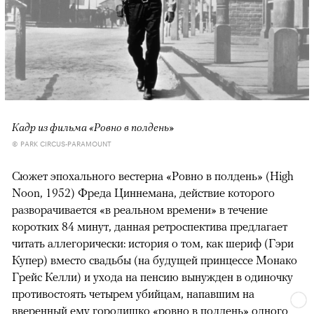
Кадр из фильма «Ровно в полдень»
© PARK CIRCUS-PARAMOUNT
Сюжет эпохального вестерна «Ровно в полдень» (High
Noon, 1952) Фреда Циннемана, действие которого
разворачивается «в реальном времени» в течение
коротких 84 минут, данная ретроспектива предлагает
читать аллегорически: история о том, как шериф (Гэри
Купер) вместо свадьбы (на будущей принцессе Монако
Грейс Келли) и ухода на пенсию вынужден в одиночку
противостоять четырем убийцам, напавшим на
вверенный ему городишко «ровно в полдень» одного