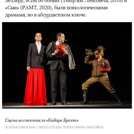
Зеллеру, «Сон об осени» (Театр им. Ленсовета, 2016) и
«Сын» (РАМТ, 2020), были психологическими
драмами, но в абсурдистском ключе.
Сцена из спектакля «Кабаре Брехт»
© ЮЛИЯ СМЕЛКИНА / ПРЕСС-СЛУЖБА ТЕАТРА ИМЕНИ ЛЕНСОВЕТА