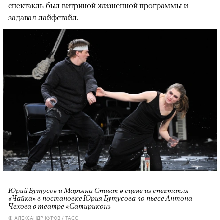
спектакль был витриной жизненной программы и
задавал лайфстайл.
Юрий Бутусов и Марьяна Спивак в сцене из спектакля
«Чайка» в постановке Юрия Бутусова по пьесе Антона
Чехова в театре «Сатирикон»
© АЛЕКСАНДР КУРОВ / ТАСС