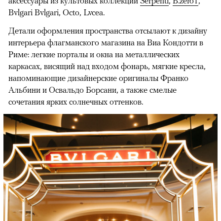
аксессуары из культовых коллекций
Serpenti
,
B.zero1
,
Bvlgari Bvlgari, Octo, Lvcea.
Детали оформления пространства отсылают к дизайну
интерьера флагманского магазина на Виа Кондотти в
Риме: легкие порталы и окна на металлических
каркасах, висящий над входом фонарь, мягкие кресла,
напоминающие дизайнерские оригиналы Франко
Альбини и Освальдо Борсани, а также смелые
сочетания ярких солнечных оттенков.