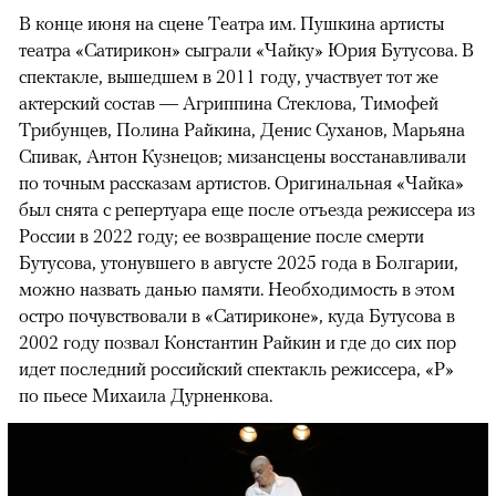
В конце июня на сцене Театра им. Пушкина артисты
театра «Сатирикон» сыграли «Чайку» Юрия Бутусова. В
спектакле, вышедшем в 2011 году, участвует тот же
актерский состав — Агриппина Стеклова, Тимофей
Трибунцев, Полина Райкина, Денис Суханов, Марьяна
Спивак, Антон Кузнецов; мизансцены восстанавливали
по точным рассказам артистов. Оригинальная «Чайка»
был снята с репертуара еще после отъезда режиссера из
России в 2022 году; ее возвращение после смерти
Бутусова, утонувшего в августе 2025 года в Болгарии,
можно назвать данью памяти. Необходимость в этом
остро почувствовали в «Сатириконе», куда Бутусова в
2002 году позвал Константин Райкин и где до сих пор
идет последний российский спектакль режиссера, «Р»
по пьесе Михаила Дурненкова.