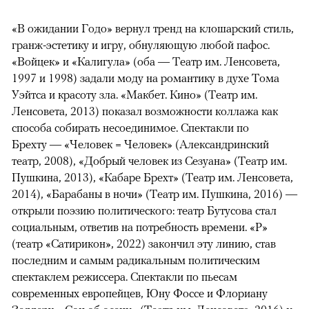
«В ожидании Годо» вернул тренд на клошарский стиль,
гранж-эстетику и игру, обнуляющую любой пафос.
«Войцек» и «Калигула» (оба — Театр им. Ленсовета,
1997 и 1998) задали моду на романтику в духе Тома
Уэйтса и красоту зла. «Макбет. Кино» (Театр им.
Ленсовета, 2013) показал возможности коллажа как
способа собирать несоединимое. Спектакли по
Брехту — «Человек = Человек» (Александринский
театр, 2008), «Добрый человек из Сезуана» (Театр им.
Пушкина, 2013), «Кабаре Брехт» (Театр им. Ленсовета,
2014), «Барабаны в ночи» (Театр им. Пушкина, 2016) —
открыли поэзию политического: театр Бутусова стал
социальным, ответив на потребность времени. «Р»
(театр «Сатирикон», 2022) закончил эту линию, став
последним и самым радикальным политическим
спектаклем режиссера. Спектакли по пьесам
современных европейцев, Юну Фоссе и Флориану