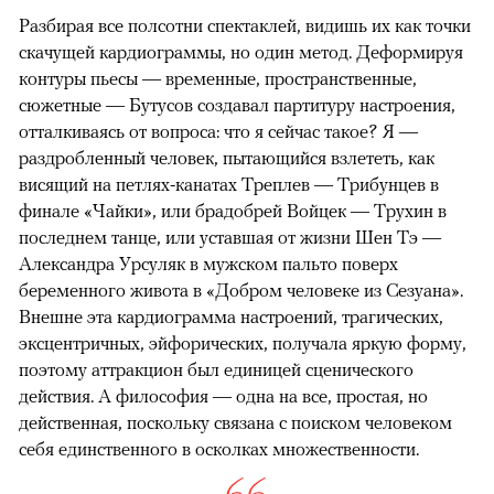
Разбирая все полсотни спектаклей, видишь их как точки
скачущей кардиограммы, но один метод. Деформируя
контуры пьесы — временные, пространственные,
сюжетные — Бутусов создавал партитуру настроения,
отталкиваясь от вопроса: что я сейчас такое? Я —
раздробленный человек, пытающийся взлететь, как
висящий на петлях-канатах Треплев — Трибунцев в
финале «Чайки», или брадобрей Войцек — Трухин в
последнем танце, или уставшая от жизни Шен Тэ —
Александра Урсуляк в мужском пальто поверх
беременного живота в «Добром человеке из Сезуана».
Внешне эта кардиограмма настроений, трагических,
эксцентричных, эйфорических, получала яркую форму,
поэтому аттракцион был единицей сценического
действия. А философия — одна на все, простая, но
действенная, поскольку связана с поиском человеком
себя единственного в осколках множественности.