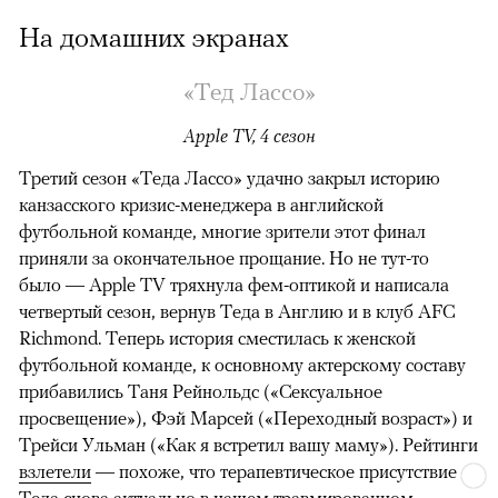
На домашних экранах
«Тед Лассо»
Apple TV, 4 сезон
Третий сезон «Теда Лассо» удачно закрыл историю
канзасского кризис-менеджера в английской
футбольной команде, многие зрители этот финал
приняли за окончательное прощание. Но не тут-то
было — Apple TV тряхнула фем-оптикой и написала
четвертый сезон, вернув Теда в Англию и в клуб AFC
Richmond. Теперь история сместилась к женской
футбольной команде, к основному актерскому составу
прибавились Таня Рейнольдс («Сексуальное
просвещение»), Фэй Марсей («Переходный возраст») и
00:00
/
00:00
Трейси Ульман («Как я встретил вашу маму»). Рейтинги
взлетели
— похоже, что терапевтическое присутствие
Теда снова актуально в нашем травмированном