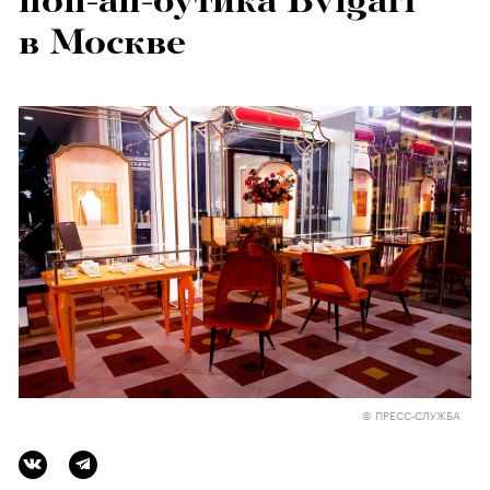
поп-ап-бутика Bvlgari
в Москве
© ПРЕСС-СЛУЖБА