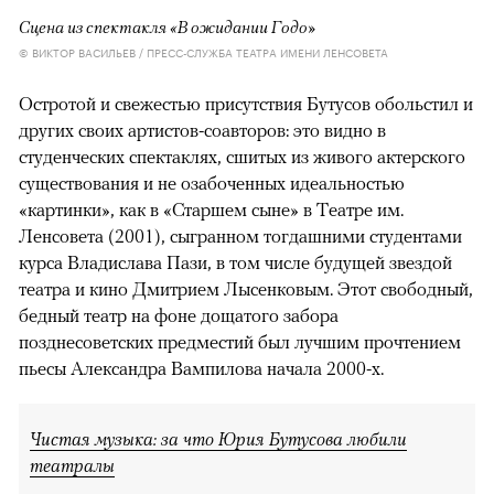
Сцена из спектакля «В ожидании Годо»
© ВИКТОР ВАСИЛЬЕВ / ПРЕСС-СЛУЖБА ТЕАТРА ИМЕНИ ЛЕНСОВЕТА
Остротой и свежестью присутствия Бутусов обольстил и
других своих артистов-соавторов: это видно в
студенческих спектаклях, сшитых из живого актерского
существования и не озабоченных идеальностью
«картинки», как в «Старшем сыне» в Театре им.
Ленсовета (2001), сыгранном тогдашними студентами
курса Владислава Пази, в том числе будущей звездой
театра и кино Дмитрием Лысенковым. Этот свободный,
бедный театр на фоне дощатого забора
позднесоветских предместий был лучшим прочтением
пьесы Александра Вампилова начала 2000-х.
Чистая музыка: за что Юрия Бутусова любили
театралы