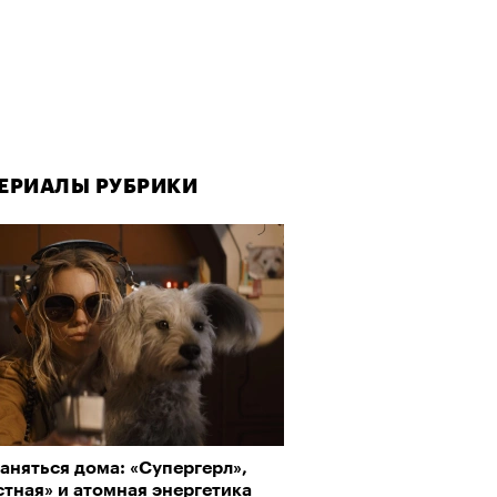
ЕРИАЛЫ РУБРИКИ
ЕРИАЛЫ РУБРИКИ
ЕРИАЛЫ РУБРИКИ
аняться дома: «Супергерл»,
да как лекарство: как
рно-2025: Япония наносит
тная» и атомная энергетика
улки стали новой формой
ной удар