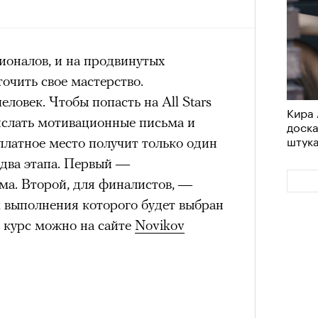
им все 14 восьмитысячников
удет лишним в дни очередного
ислорода.
зиса.
ионалов, и на продвинутых
точить свое мастерство.
еловек. Чтобы попасть на All Stars
Кира 
ый европейцам
Сможе
ислать мотивационные письма и
доск
отвеч
«РБК 
штук
пров
платное место получит только один
ечный призыв
 два этапа. Первый —
удет лишним в
ма. Второй, для финалистов, —
м выполнения которого будет выбран
ого обострения
а курс можно на сайте
Novikov
ого кризиса.