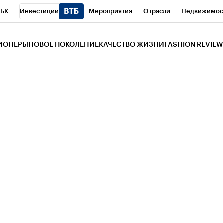
РБК
Инвестиции
Мероприятия
Отрасли
Недвижимос
и
Телеканал
РБК Вино
Спорт
Школа управления РБК
РБ
ЗИОНЕРЫ
НОВОЕ ПОКОЛЕНИЕ
КАЧЕСТВО ЖИЗНИ
FASHION REVIEW
РБК Life
Тренды
Визионеры
Национальные проекты
Горо
 Бизнес-среда
Дискуссионный клуб
Исследования
Кредитны
Газета
Спецпроекты СПб
Конференции СПб
Спецпроекты
трагентов
Политика
Экономика
Бизнес
Технологии и мед
ой валюты