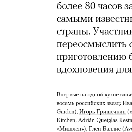
Почему для одни
Кинокритик Стас
более 80 часов з
горы становится
первых показах 
самыми извест
готовы снова ри
темы
страны. Участни
Психологи и аль
переосмыслить 
высота меняет ч
приготовлению б
тянет с новой си
вдохновения для
Подписывайтесь на телег
Зеленые глаза» Фанни Лиат
Впервые на одной кухне заня
восемь российских звезд: Ив
«Бумажный тигр» Джеймса 
Подписывайтесь на телег
Garden),
Игорь Гришечкин
(«
«Охота» Уэйна Вапимуквы
Kitchen, Adrián Quetglas Rest
Ретроспектива «Красное и че
«Мишлен»), Глен Баллис (Avo
список»