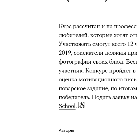
человеком, дважды покоривш
очнувшийся Нур) точно не б
планеты без использования к
обострения мигрантского кри
Курс рассчитан и на професс
любителей, которые хотят от
Участвовать смогут всего 12 ч
Адресованн
2019, соискатели должны пр
фотографии своих блюд. Бес
добросерд
участник. Конкурс пройдет в
точно не б
оценка мотивационного пись
поварское задание, по итога
дни очередн
победитель. Подать заявку н
School
.
мигрантск
Авторы