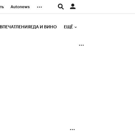
...
ть
Autonews
К Образование
ВПЕЧАТЛЕНИЯ
ЕДА И ВИНО
ЕЩЁ
д
Стиль
е рейтинги
иа
Финансы