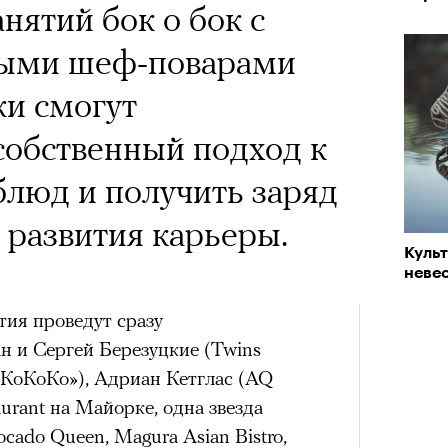
х первое восхождение в
 Тыркин рассказывает о
анятий бок о бок с
тера
 последним, а другие
на остросоциальные
ными шеф-поварами
сковать жизнью?
ки смогут
пинисты объясняют, как
собственный подход к
еловека и почему к ней
люд и получить заряд
лой
 развития карьеры.
рам-канал «РБК Стиль»
Куль
Лока
невес
Поче
Корей
взро
ар и Жереми Труиля
тия проведут сразу
ан и Сергей Березуцкие (Twins
Грэя
рам-канал «РБК Стиль»
КоКоКо»), Адриан Кетглас (AQ
aurant на Майорке, одна звезда
рное: голливудские левые и черный
cado Queen, Magura Asian Bistro,