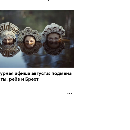
пии
турная афиша августа: подмена
рно-2025: объединение двух
ты, рейв и Брехт
му важны гормоны стресса
 и мир, в котором нет
слых