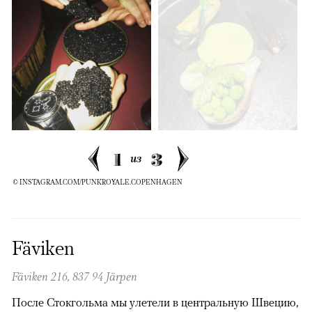
1
3
из
© INSTAGRAM.COM/PUNKROYALE.COPENHAGEN
Fäviken
Fäviken 216, 837 94 Järpen
После Стокгольма мы улетели в центральную Швецию,