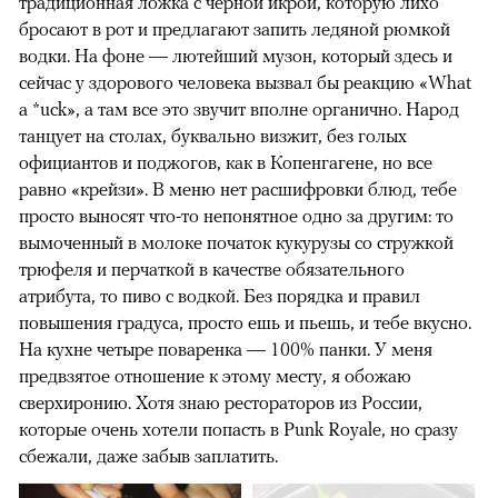
традиционная ложка с черной икрой, которую лихо
бросают в рот и предлагают запить ледяной рюмкой
водки. На фоне — лютейший музон, который здесь и
сейчас у здорового человека вызвал бы реакцию «What
a *uck», а там все это звучит вполне органично. Народ
танцует на столах, буквально визжит, без голых
официантов и поджогов, как в Копенгагене, но все
равно «крейзи». В меню нет расшифровки блюд, тебе
просто выносят что-то непонятное одно за другим: то
вымоченный в молоке початок кукурузы со стружкой
трюфеля и перчаткой в качестве обязательного
атрибута, то пиво с водкой. Без порядка и правил
повышения градуса, просто ешь и пьешь, и тебе вкусно.
На кухне четыре поваренка — 100% панки. У меня
предвзятое отношение к этому месту, я обожаю
сверхиронию. Хотя знаю рестораторов из России,
которые очень хотели попасть в Punk Royale, но сразу
сбежали, даже забыв заплатить.