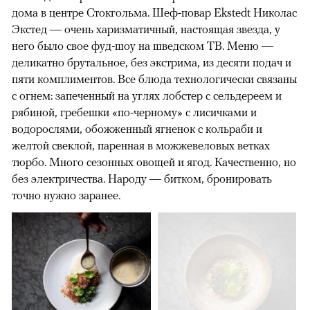
дома в центре Стокгольма. Шеф-повар Ekstedt Николас
Экстед — очень харизматичный, настоящая звезда, у
него было свое фуд-шоу на шведском ТВ. Меню —
деликатно брутальное, без экстрима, из десяти подач и
пяти комплиментов. Все блюда технологически связаны
с огнем: запеченный на углях лобстер с сельдереем и
рябиной, гребешки «по-черному» с лисичками и
водорослями, обожженный ягненок с кольраби и
желтой свеклой, паренная в можжевеловых ветках
тюрбо. Много сезонных овощей и ягод. Качественно, но
без электричества. Народу — битком, бронировать
точно нужно заранее.