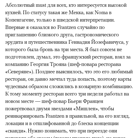
Абсолютный must для всех, кто интересуется высокой
кухней. По статусу такая же Мекка, как Noma в
Копенгагене, только в шведской интерпретации.
Впервые я оказался во Frantzen случайно по
приглашению близкого друга, гастрономического
эрудита и путешественника Геннадия Йозефавичуса, у
00:00
/
00:00
которого была бронь на три места. Я был совсем не
подготовлен, думал, это французский ресторан, взял за
компанию Георгия Трояна (шеф-повара ресторана
«Северяне»). Позднее выяснилось, что это его любимый
ресторан, он давно мечтал туда попасть, поэтому карты
чудесным образом сложились в козырную комбинацию.
К тому моменту ресторан всего три недели работал на
новом месте — шеф-повар Бьерн Францен
пожертвовал двумя звездами «Мишлен», чтобы
реинкарнировать Frantzen в правильной, на его взгляд,
локации и в отшлифованной до блеска концепции
«сканди». Нужно понимать, что при переезде они
потеряли обе звезды (таковы правила гида), но через