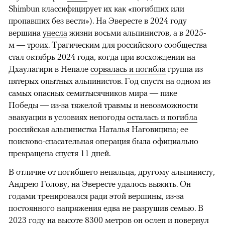
Shimbun классифицирует их как «погибших или
пропавших без вести»). На Эвересте в 2024 году
вершина
унесла
жизни восьми альпинистов, а в 2025-
м —
троих
. Трагическим для российского сообщества
стал октябрь 2024 года, когда при восхождении на
Дхаулагири в Непале
сорвалась и погибла
группа из
пятерых опытных альпинистов. Год спустя на одном из
самых опасных семитысячников мира — пике
Победы — из-за тяжелой травмы и невозможности
эвакуации в условиях непогоды
осталась и погибла
российская альпинистка Наталья Наговицина; ее
поисково-спасательная операция была официально
прекращена спустя 11 дней.
В отличие от погибшего непальца, другому альпинисту,
Андрею Голову, на Эвересте удалось выжить. Он
годами тренировался ради этой вершины, из-за
постоянного напряжения едва не разрушив семью. В
2023 году на высоте 8300 метров он
ослеп
и повернул