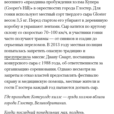
весеннего «праздника пробуждения холма Купера
(Cooper's Hill)» в окрестностях города Глостер. Для
гонки используют местный сорт твердого сыра Gloster
весом 3,5 кг. Перед стартом его убирают в деревянную
коробку и украшают лентами. Сыр катится по крутому
склону со скоростью 70–100 км/ч, и участники гонки
часто получают травмы — от синяков и ссадин до
серьезных переломов. В 2013 году местная полиция
попыталась запретить опасную традицию и
предупредила
миссис Диану Смарт, поставщика
конкурсного сыра с 1988 года, об ответственности за
организацию соревнования. Однако несмотря на
запреты и отказ властей предоставлять фестивалю
охрану и медицинскую помощь, местные жители и
гости Глостера каждый год пытаются догнать сыр.
Где проходит: Котсуолдс-хиллс — гряда холмов вблизи
города Глостер, Великобритания.
Когда: последний понедельник мая, полдень.