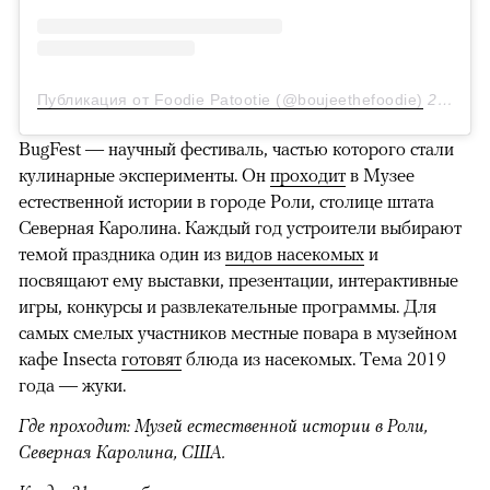
Публикация от Foodie Patootie (@boujeethefoodie)
22 Сен 2019 в 10:06 PDT
BugFest — научный фестиваль, частью которого стали
кулинарные эксперименты. Он
проходит
в Музее
естественной истории в городе Роли, столице штата
Северная Каролина. Каждый год устроители выбирают
темой праздника один из
видов насекомых
и
посвящают ему выставки, презентации, интерактивные
игры, конкурсы и развлекательные программы. Для
самых смелых участников местные повара в музейном
кафе Insecta
готовят
блюда из насекомых. Тема 2019
года — жуки.
Где проходит: Музей естественной истории в Роли,
Северная Каролина, США.