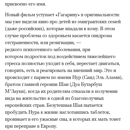
присвоено его имя.
Новый фильм уступает «Гагарину» в оригинальности:
мы уже видели кино про детей из эмигрантских семей
(даже российских), которые впадали в кому. В этом
случае проблема со здоровьем касается синдрома
отстраненности, или резигнации, —
редкого психогенного заболевания, при
котором подросток под воздействием тяжелейшего
стресса полностью уходит в себя, перестает двигаться,
говорить, есть и реагировать на внешний мир. Это и
происходит с парнем по имени Нур (Саид Эль Алами),
братом главной героини Шаи (Дуа Бутарбуш
М’Зауки), когда их родителям отказали в получении
вида на жительство в одной из благополучных
европейских стран. Безутешная Шая пытается
пробудить Нура к жизни: наглотавшись таблеток,
проникает в его ужасные сны, в которых их мать тонет
при переправе в Европу.