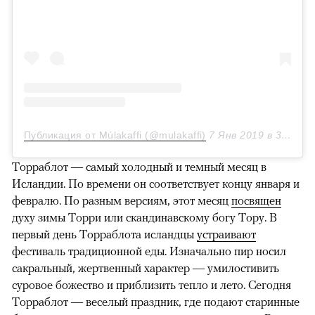
Публикация от Múlakaffi (@mulakaffi)
7 Янв 2019 в 3:42 PST
Торраблот — самый холодный и темный месяц в
Исландии. По времени он соответствует концу января и
февралю.
По разным версиям, этот месяц
посвящен
духу зимы Торри или скандинавскому богу Тору. В
первый день Торраблота
исландцы
устраивают
фестиваль традиционной еды. Изначально пир носил
сакральный, жертвенный характер — умилостивить
суровое божество и приблизить тепло и лето. Сегодня
Торраблот — веселый праздник, где подают старинные