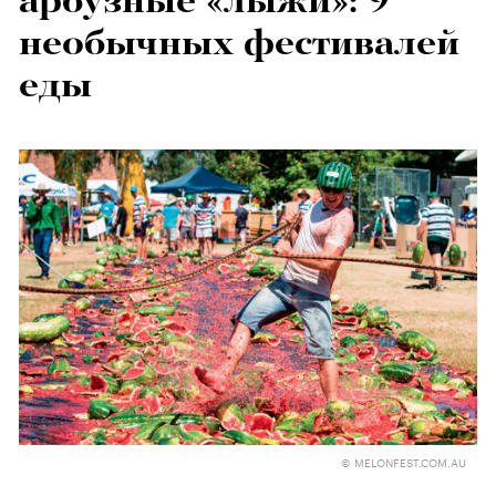
арбузные «лыжи»: 9
необычных фестивалей
еды
© MELONFEST.COM.AU