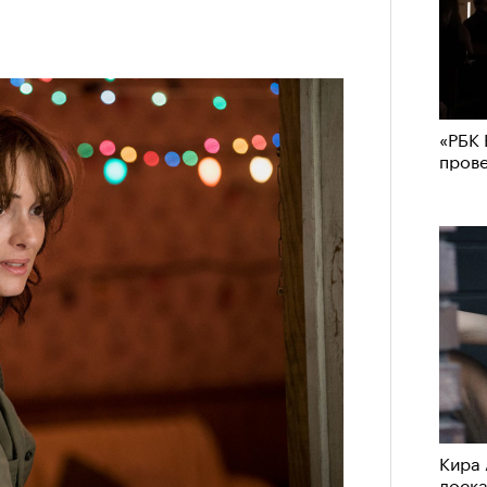
«РБК 
пров
Кира 
доск