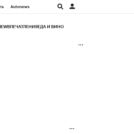
ть
Autonews
К Образование
IEW
ВПЕЧАТЛЕНИЯ
ЕДА И ВИНО
д
Стиль
Крипто
и
Франшизы
Газета
ов
Политика
ты