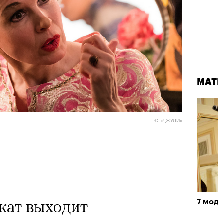
МАТ
© «ДЖУДИ»
окат выходит
7 мод