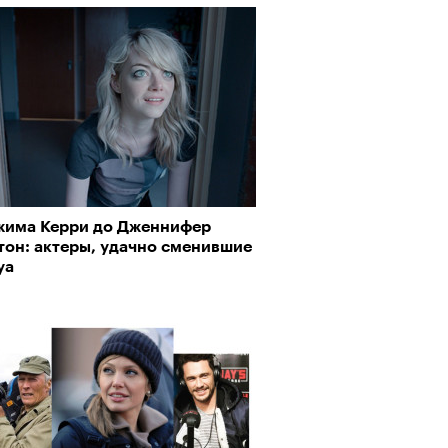
жима Керри до Дженнифер
тон: актеры, удачно сменившие
уа