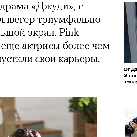
драма «Джуди», с
еллвегер триумфально
льшой экран. Pink
 еще актрисы более чем
устили свои карьеры.
От Д
Энис
ампл