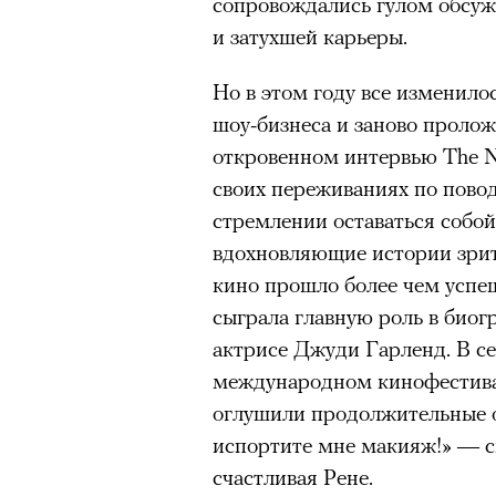
сопровождались гулом обсу
и затухшей карьеры.
Но в этом году все изменилос
шоу-бизнеса и заново пролож
откровенном интервью The N
своих переживаниях по повод
стремлении оставаться собой
вдохновляющие истории зрит
кино прошло более чем успеш
сыграла главную роль в биог
актрисе Джуди Гарленд. В с
международном кинофестивал
оглушили продолжительные ов
испортите мне макияж!» — с
счастливая Рене.