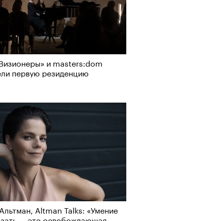
Визионеры» и masters:dom
ели первую резиденцию
Альтман, Altman Talks: «Умение
азать — это освобождающая