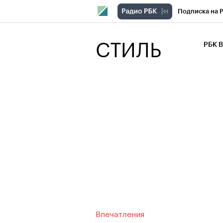
Подписка на 
РБК Компани
СТИЛЬ
РБК 
РБК Курсы
РБК Бизнес-с
Спецпроекты
Экономика
Впечатления