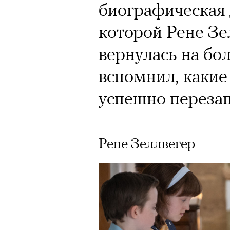
биографическая 
которой Рене З
вернулась на бо
вспомнил, какие
успешно перезап
Рене Зеллвегер