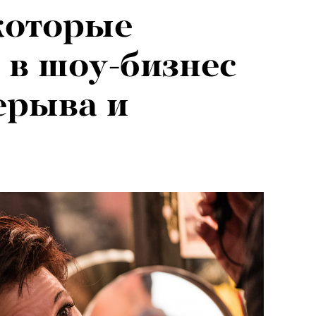
 которые
 в шоу-бизнес
ерыва и