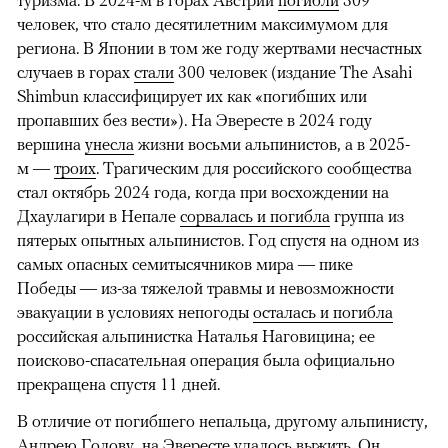
туризма. В 2024-м в горах Австрии
погибли
309
человек, что стало десятилетним максимумом для
региона. В Японии в том же году жертвами несчастных
случаев в горах
стали
300 человек (издание The Asahi
Shimbun классифицирует их как «погибших или
пропавших без вести»). На Эвересте в 2024 году
вершина
унесла
жизни восьми альпинистов, а в 2025-
м —
троих
. Трагическим для российского сообщества
стал октябрь 2024 года, когда при восхождении на
Дхаулагири в Непале
сорвалась и погибла
группа из
пятерых опытных альпинистов. Год спустя на одном из
самых опасных семитысячников мира — пике
Победы — из-за тяжелой травмы и невозможности
эвакуации в условиях непогоды
осталась и погибла
российская альпинистка Наталья Наговицина; ее
поисково-спасательная операция была официально
прекращена спустя 11 дней.
В отличие от погибшего непальца, другому альпинисту,
Андрею Голову, на Эвересте удалось выжить. Он