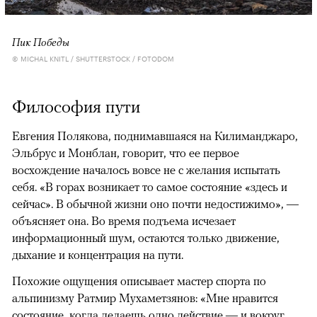
Пик Победы
© MICHAL KNITL / SHUTTERSTOCK / FOTODOM
Философия пути
Евгения Полякова, поднимавшаяся на Килиманджаро,
Эльбрус и Монблан, говорит, что ее первое
восхождение началось вовсе не с желания испытать
себя. «В горах возникает то самое состояние «здесь и
сейчас». В обычной жизни оно почти недостижимо», —
объясняет она. Во время подъема исчезает
информационный шум, остаются только движение,
дыхание и концентрация на пути.
Похожие ощущения описывает мастер спорта по
альпинизму Ратмир Мухаметзянов: «Мне нравится
состояние, когда делаешь одно действие — и вокруг