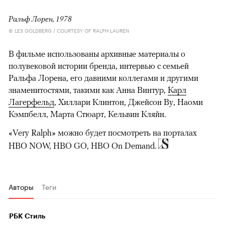
Ральф Лорен, 1978
© LES GOLDBERG / COURTESY OF RALPH LAUREN
В фильме использованы архивные материалы о
полувековой истории бренда, интервью с семьей
Ральфа Лорена, его давними коллегами и другими
знаменитостями, такими как Анна Винтур,
Карл
Лагерфельд
, Хиллари Клинтон, Джейсон Ву, Наоми
Кэмпбелл, Марта Стюарт, Кельвин Кляйн.
«Very Ralph» можно будет посмотреть на порталах
HBO NOW, HBO GO, HBO On Demand.
Авторы
Теги
РБК Стиль