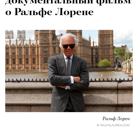
документальный фильм
о Ральфе Лорене
Ральф Лорен
© RALPHLAUREN.COM