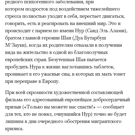
редкого психогенного заболевания, при
котором подросток под воздействием тяжелейшего
стресса полностью уходит в себя, перестает двигаться,
говорить, есть и реагировать на внешний мир. Это и
происходит с парнем по имени Нур (Саид Эль Алами),
братом главной героини Шаи (Дуа Бутарбуш
М’Зауки), когда их родителям отказали в получении
вида на жительство в одной из благополучных
европейских стран. Безутешная Шая пытается
пробудить Нура к жизни: наглотавшись таблеток,
проникает в его ужасные сны, в которых их мать тонет
при переправе в Европу.
При всей скромности художественной составляющей
фильма его адресованный европейцам добросердечный
призыв («Только вы можете нас спасти!» — сообщает
для тех, кто не понял, очнувшийся Нур) точно не будет
лишним в дни очередного обострения мигрантского
кризиса.