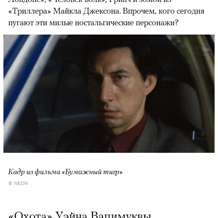
«Триллера» Майкла Джексона. Впрочем, кого сегодня
пугают эти милые ностальгические персонажи?
Кадр из фильма «Бумажный тигр»
© NEON
«Охота» Уэйна Вапимуквы