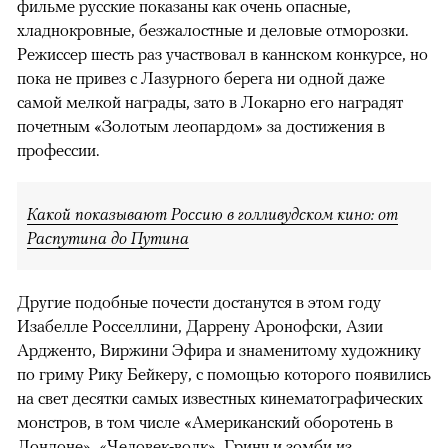
фильме русские показаны как очень опасные,
хладнокровные, безжалостные и деловые отморозки.
Режиссер шесть раз участвовал в каннском конкурсе, но
пока не привез с Лазурного берега ни одной даже
самой мелкой награды, зато в Локарно его наградят
почетным «Золотым леопардом» за достижения в
профессии.
Какой показывают Россию в голливудском кино: от
Распутина до Путина
Другие подобные почести достанутся в этом году
Изабелле Росселлини, Даррену Аронофски, Азии
Ардженто, Виржини Эфира и знаменитому художнику
по гриму Рику Бейкеру, с помощью которого появились
на свет десятки самых известных кинематографических
монстров, в том числе «Американский оборотень в
Лондоне», «Человек-волк», Гринч и зомби из