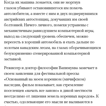
Когда их машина ломается, они не моргнув
глазом убивают остановившегося им помочь
автолюбителя, а вместе с ним и двух подвернувшихся
австрийских автостопщиц, докучавших им своей
болтовней. Ничего личного, помехи устранены с
механистичным равнодушием компьютерной игры,
выход на следующий уровень обеспечен, можно
пересесть в хороший автомобиль и ехать дальше по
золотым канадским лесам, на глазах оборачивающихся
безукоризненно сгенерированной компьютерной
заставкой.
Режиссер и доктор философии Вапимуква замечает в
своем заявлении для фестивальной прессы:
«Основанный на моем коренном (мичифском)
наследии, фильм показывает, как стремление
поселенцев «начать все заново» в дикой местности
неотделимо от лишения земель коренных народов». К
счастью, одолевающие его мысли не выливаются в