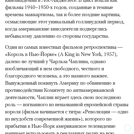
киноакадемии в Лос-Анджелесе. В цикл вошли как
фильмы 1940–1950-х годов, созданные в темные
времена маккартизма, так и более поздние картины,
осмысляющие этот уникальный голливудский период,
когда американские кинодеятели подверглись
небывалому давлению со стороны государства.
Один из самых известных фильмов ретроспективы —
«Король в Нью-Йорке» (A King in New York, 1957),
далеко не лучший у Чарльза Чаплина, однако
изобличающий в нем свободного, честного и
благородного человека, а это намного важнее.
Вынужденный покинуть Америку по обвинению в
противодействии Комитету по антиамериканской
деятельности, Чаплин играет здесь свою последнюю
роль — изгнанного из неназванной европейской страны
короля (фильм начинается с титра: «Революции — одно
из неудобств современной жизни»), которого по
прибытии в Нью-Йорк американское телевидение
начинает использовать в рекламных целях на всю