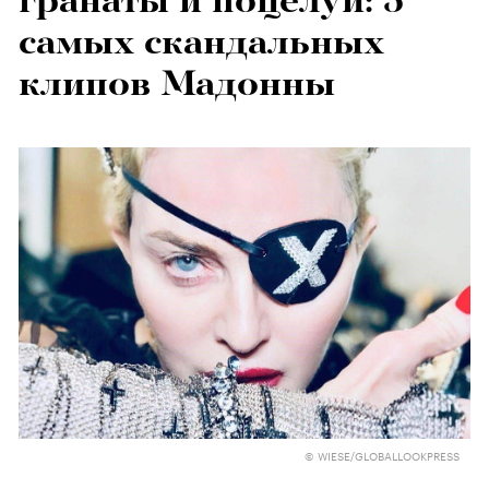
гранаты и поцелуи: 5
самых скандальных
клипов Мадонны
© WIESE/GLOBALLOOKPRESS