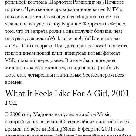
репликой костюма Шарлотты Рэмплинг из «Ночного
портье». Чувственное провокационное видео MTV к
показу запретил. Возмущенная Мадонна в ответ на
заявление ведущего шоу Nightline Форреста Сойера о
том, что от запрета ролика она получит больше, чем
потеряет, заявила: «Well, lucky me!» («Ну и везет же
мне!»). И была права. Поп-дива нашла способ показать
поклонникам новый клип, придумав новый формат
VSD, ставший передовым. В итоге были проданы
миллионы кассет с клипом, а видеосингл Justify My
Love стал четырежды платиновым бестселлером всех
времен.
What It Feels Like For A Girl, 2001
год
В 2000 году Мадонна выпустила альбом Music,
который вошел в число 500 величайших пластинок всех
времен, по версии Rolling Stone. В феврале 2001 года