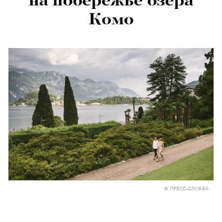
на побережье озера
Комо
© ПРЕСС-СЛУЖБА