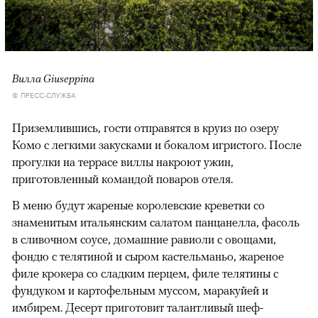
Вилла Giuseppina
© ПРЕСС-СЛУЖБА
Приземлившись, гости отправятся в круиз по озеру
Комо с легкими закусками и бокалом игристого. После
прогулки на террасе виллы накроют ужин,
приготовленный командой поваров отеля.
В меню будут жареные королевские креветки со
знаменитым итальянским салатом панцанелла, фасоль
в сливочном соусе, домашние равиоли с овощами,
фондю с телятиной и сыром кастельманьо, жареное
филе крокера со сладким перцем, филе телятины с
фундуком и картофельным муссом, маракуйей и
имбирем. Десерт приготовит талантливый шеф-