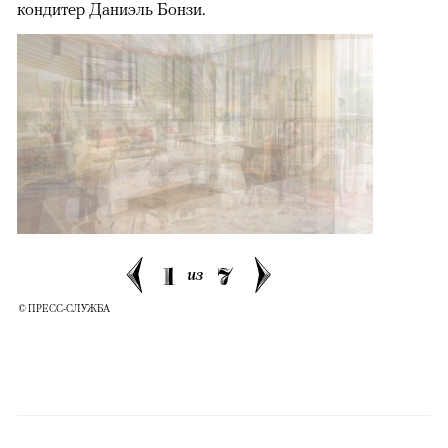
кондитер Даниэль Бонзи.
1
7
из
© ПРЕСС-СЛУЖБА