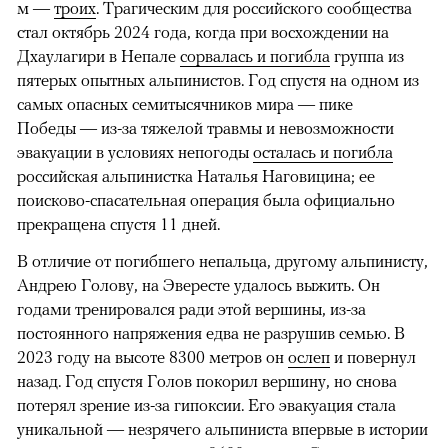
м —
троих
. Трагическим для российского сообщества
стал октябрь 2024 года, когда при восхождении на
Дхаулагири в Непале
сорвалась и погибла
группа из
пятерых опытных альпинистов. Год спустя на одном из
самых опасных семитысячников мира — пике
Победы — из-за тяжелой травмы и невозможности
эвакуации в условиях непогоды
осталась и погибла
российская альпинистка Наталья Наговицина; ее
поисково-спасательная операция была официально
прекращена спустя 11 дней.
В отличие от погибшего непальца, другому альпинисту,
Андрею Голову, на Эвересте удалось выжить. Он
годами тренировался ради этой вершины, из-за
постоянного напряжения едва не разрушив семью. В
2023 году на высоте 8300 метров он
ослеп
и повернул
назад. Год спустя Голов покорил вершину, но снова
потерял зрение из-за гипоксии. Его эвакуация стала
уникальной — незрячего альпиниста впервые в истории