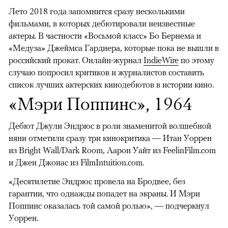
Лето 2018 года запомнится сразу несколькими
фильмами, в которых дебютировали неизвестные
актеры. В частности «Восьмой класс» Бо Бернема и
«Медуза» Джеймса Гарднера, которые пока не вышли в
российский прокат. Онлайн-журнал
IndieWire
по этому
случаю попросил критиков и журналистов составить
список лучших актерских кинодебютов в истории кино.
«Мэри Поппинс», 1964
Дебют Джули Эндрюс в роли знаменитой волшебной
няни отметили сразу три кинокритика — Итан Уоррен
из Bright Wall/Dark Room, Аарон Уайт из FeelinFilm.com
и Джен Джонас из FilmIntuition.com.
«Десятилетие Эндрюс провела на Бродвее, без
гарантии, что однажды попадет на экраны. И Мэри
Поппинс оказалась той самой ролью», — подчеркнул
Уоррен.