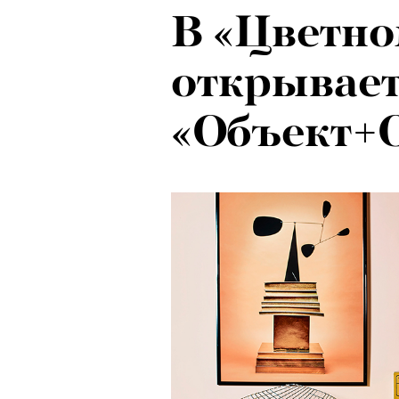
В «Цветно
Локарно-2
открывает
показали 
«Объект+
фестиваля
кино