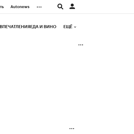
...
ть
Autonews
К Образование
ВПЕЧАТЛЕНИЯ
ЕДА И ВИНО
ЕЩЁ
д
Стиль
е рейтинги
иа
Финансы