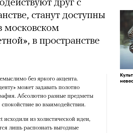
 Тыркин рассказывает о
действуют друг с
«РБК 
пров
на остросоциальные
анстве, станут доступны
в московском
тной», в пространстве
рам-канал «РБК Стиль»
Куль
Лока
емыслимо без яркого акцента.
невес
Корей
центу» может задавать полотно
взро
Кира 
ар и Жереми Труиля
графия. Абсолютно разные предметы
доск
штук
Грэя
 спокойствие во взаимодействии.
t исходили из холистической идеи,
рное: голливудские левые и черный
ется лишь распознать выгодные