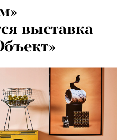
м»
026: что
ся выставка
на открытии
Объект»
 авторского