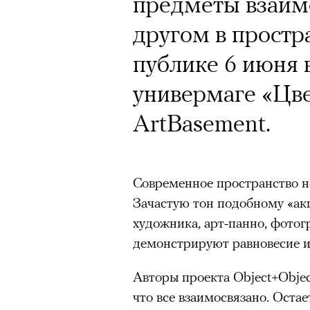
Кинокритик Стас
предметы взаимо
первых показах 
другом в простр
темы
публике 6 июня 
универмаге «Цве
ArtBasement.
Подписывайтесь на телег
Современное пространство н
Зачастую тон подобному «ак
Зеленые глаза» Фанни Лиат
художника, арт-панно, фото
«Бумажный тигр» Джеймса 
демонстрируют равновесие и
«Охота» Уэйна Вапимуквы
Авторы проекта Object+Objec
Ретроспектива «Красное и че
что все взаимосвязано. Оста
список»