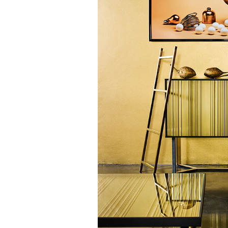
очнувшийся Нур) точно не б
обострения мигрантского кри
Адресованн
добросерд
точно не б
дни очередн
мигрантск