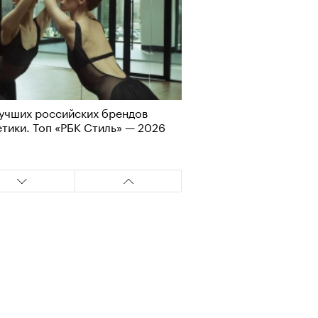
учших российских брендов
тики. Топ «РБК Стиль» — 2026
Визионеры» и masters:dom
ели первую резиденцию