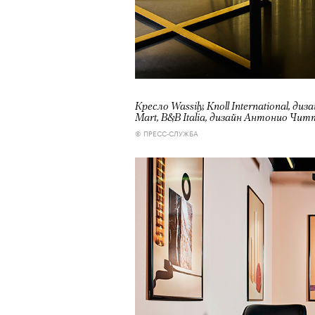
Кресло Wassily, Knoll International, д
Mart, B&B Italia, дизайн Антонио Ч
© ПРЕСС-СЛУЖБА
Кадр из фильма «Зеленые глаза»
© JUNE FILMS