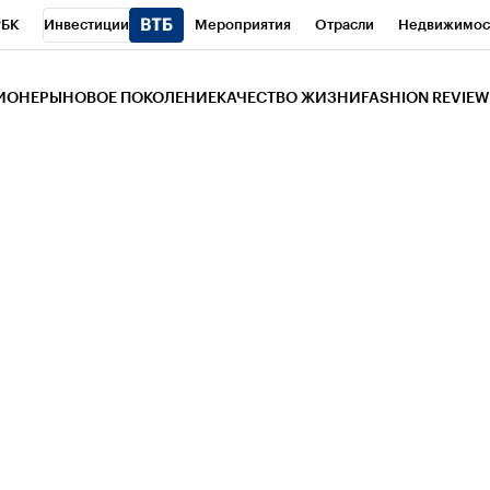
РБК
Инвестиции
Мероприятия
Отрасли
Недвижимос
и
Телеканал
РБК Вино
Спорт
Школа управления РБК
РБ
ЗИОНЕРЫ
НОВОЕ ПОКОЛЕНИЕ
КАЧЕСТВО ЖИЗНИ
FASHION REVIEW
РБК Life
Тренды
Визионеры
Национальные проекты
Горо
 Бизнес-среда
Дискуссионный клуб
Исследования
Кредитны
Газета
Спецпроекты СПб
Конференции СПб
Спецпроекты
трагентов
Политика
Экономика
Бизнес
Технологии и мед
ой валюты