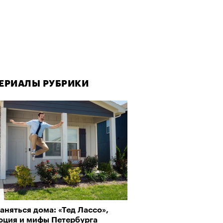
ЕРИАЛЫ РУБРИКИ
ЕРИАЛЫ РУБРИКИ
аняться дома: «Тед Лассо»,
рно-2025: Япония наносит
юция и мифы Петербурга
ной удар