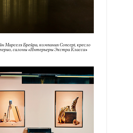
Как т
выра
Кира 
Вост
доск
штук
изайн Марселя Брейра, компания Concept, кресло
иттерио, салоны «Интерьеры Экстра Класса»
Умный
осваи
Сможе
Trave
отвеч